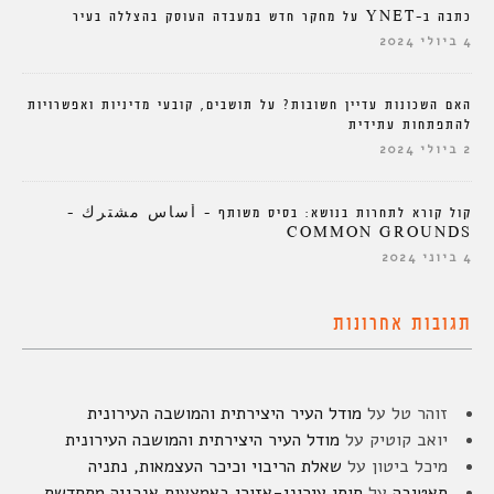
כתבה ב-YNET על מחקר חדש במעבדה העוסק בהצללה בעיר
4 ביולי 2024
האם השכונות עדיין חשובות? על תושבים, קובעי מדיניות ואפשרויות
להתפתחות עתידית
2 ביולי 2024
קול קורא לתחרות בנושא: בסיס משותף – أساس مشترك –
COMMON GROUNDS
4 ביוני 2024
תגובות אחרונות
זוהר טל
על
מודל העיר היצירתית והמושבה העירונית
יואב קוטיק
על
מודל העיר היצירתית והמושבה העירונית
מיכל ביטון
על
שאלת הריבוי וכיכר העצמאות, נתניה
סאטיבה
על
חוסן עירוני-אזורי באמצעות אנרגיה מתחדשת