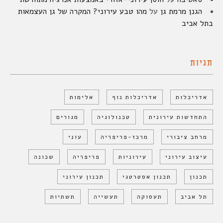
הגנן מרמת גן
על
מהו טבע עירוני? המקרה של גן העצמאות
בתל אביב
תגיות
אדריכלות
אדריכלות נוף
אלימות
התחדשות עירונית
טכנולוגיה
מגורים
מרחב ציבורי
מרכז-פריפריה
עוני
עיצוב עירוני
עירוניות
פריפריה
שכונה
תכנון
תכנון אסטרטגי
תכנון עירוני
תל אביב
תעסוקה
תעשייה
תשתיות