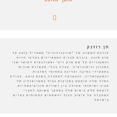
חן רוזנק
עורכת המשנה של "אורבנולוגיה" מאפריל 2013 עד
מרץ 2016. בוגרת תכנית המצטיינים במדעי הרוח
והאמנויות על שם מרק ריץ' וסטודנטית לתואר שני
בתכנון וגיאוגרפיה. עבדה בכלי תקשורת שונים
בתפקידי כתיבה ועריכה בתחומי התרבות
והאקטואליה, והצטרפה למעבדה בשנת 2013. עבודת
התזה שלה עוסקת בסביבות גבול במטרופולין תל
אביב ושיתופי פעולה בין רשויות מוניציפאליות.
לוקחת חלק בימים אלה במחקר משותף לחברי
המעבדה על עיצוב הנוף והשטחים הפתוחים בערים
בישראל.