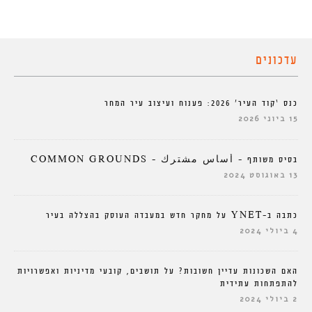
עדכונים
כנס ‘קוד העיר’ 2026: פענוח ועיצוב עיר המחר
15 ביוני 2026
בסיס משותף – أساس مشترك – COMMON GROUNDS
13 באוגוסט 2024
כתבה ב-YNET על מחקר חדש במעבדה העוסק בהצללה בעיר
4 ביולי 2024
האם השכונות עדיין חשובות? על תושבים, קובעי מדיניות ואפשרויות
להתפתחות עתידית
2 ביולי 2024