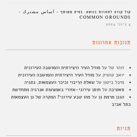
קול קורא לתחרות בנושא: בסיס משותף – أساس مشترك –
COMMON GROUNDS
4 ביוני 2024
תגובות אחרונות
זוהר טל
על
מודל העיר היצירתית והמושבה העירונית
יואב קוטיק
על
מודל העיר היצירתית והמושבה העירונית
מיכל ביטון
על
שאלת הריבוי וכיכר העצמאות, נתניה
סאטיבה
על
חוסן עירוני-אזורי באמצעות אנרגיה מתחדשת
הגנן מרמת גן
על
מהו טבע עירוני? המקרה של גן העצמאות
בתל אביב
תגיות