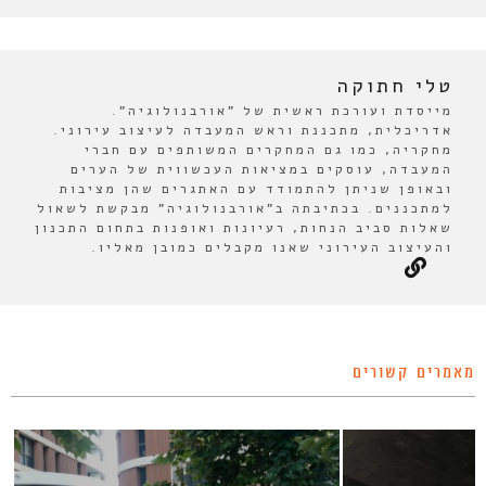
טלי חתוקה
מייסדת ועורכת ראשית של "אורבנולוגיה".
אדריכלית, מתכננת וראש המעבדה לעיצוב עירוני.
מחקריה, כמו גם המחקרים המשותפים עם חברי
המעבדה, עוסקים במציאות העכשווית של הערים
ובאופן שניתן להתמודד עם האתגרים שהן מציבות
למתכננים. בכתיבתה ב"אורבנולוגיה" מבקשת לשאול
שאלות סביב הנחות, רעיונות ואופנות בתחום התכנון
והעיצוב העירוני שאנו מקבלים כמובן מאליו.
מאמרים קשורים