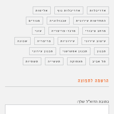
אדריכלות
אדריכלות נוף
אלימות
התחדשות עירונית
טכנולוגיה
מגורים
מרחב ציבורי
מרכז-פריפריה
עוני
עיצוב עירוני
עירוניות
פריפריה
שכונה
תכנון
תכנון אסטרטגי
תכנון עירוני
תל אביב
תעסוקה
תעשייה
תשתיות
הרשמה לתפוצה
כתובת הדוא"ל שלך: