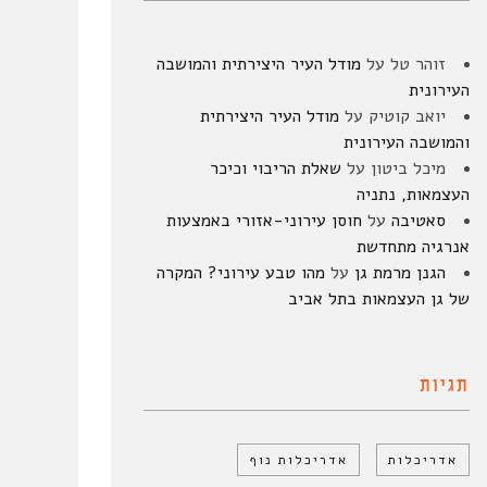
זוהר טל
על
מודל העיר היצירתית והמושבה
העירונית
יואב קוטיק
על
מודל העיר היצירתית
והמושבה העירונית
מיכל ביטון
על
שאלת הריבוי וכיכר
העצמאות, נתניה
סאטיבה
על
חוסן עירוני-אזורי באמצעות
אנרגיה מתחדשת
הגנן מרמת גן
על
מהו טבע עירוני? המקרה
של גן העצמאות בתל אביב
תגיות
אדריכלות
אדריכלות נוף