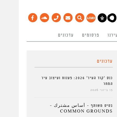
ירנו
פרסומים
עדכונים
עדכונים
כנס ‘קוד העיר’ 2026: פענוח ועיצוב עיר
המחר
15 ביוני 2026
בסיס משותף – أساس مشترك –
COMMON GROUNDS