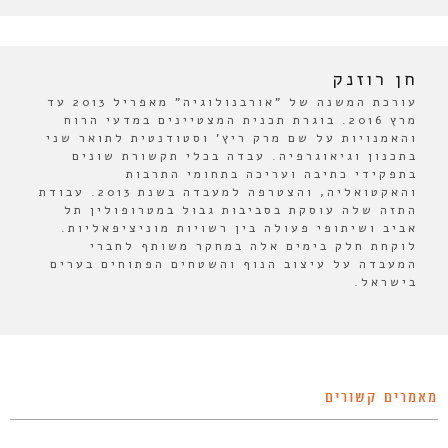
חן רוזנק
עורכת המשנה של "אורבנולוגיה" מאפריל 2013 עד
מרץ 2016. בוגרת תכנית המצטיינים במדעי הרוח
והאמנויות על שם מרק ריץ' וסטודנטית לתואר שני
בתכנון וגיאוגרפיה. עבדה בכלי תקשורת שונים
בתפקידי כתיבה ועריכה בתחומי התרבות
והאקטואליה, והצטרפה למעבדה בשנת 2013. עבודת
התזה שלה עוסקת בסביבות גבול במטרופולין תל
אביב ושיתופי פעולה בין רשויות מוניציפאליות.
לוקחת חלק בימים אלה במחקר משותף לחברי
המעבדה על עיצוב הנוף והשטחים הפתוחים בערים
בישראל.
מאמרים קשורים