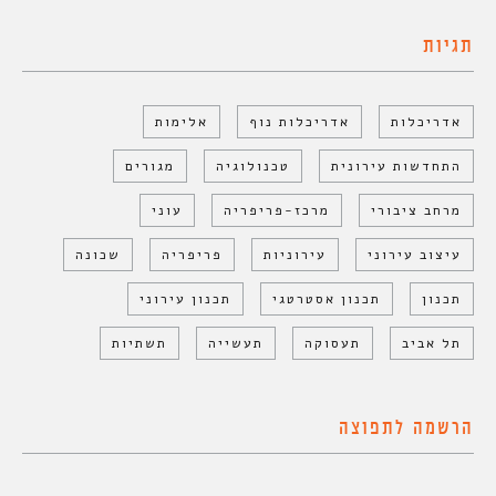
תגיות
אדריכלות
אדריכלות נוף
אלימות
התחדשות עירונית
טכנולוגיה
מגורים
מרחב ציבורי
מרכז-פריפריה
עוני
עיצוב עירוני
עירוניות
פריפריה
שכונה
תכנון
תכנון אסטרטגי
תכנון עירוני
תל אביב
תעסוקה
תעשייה
תשתיות
הרשמה לתפוצה