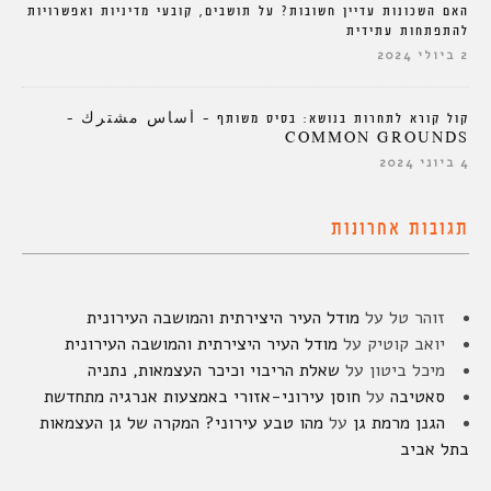
האם השכונות עדיין חשובות? על תושבים, קובעי מדיניות ואפשרויות
להתפתחות עתידית
2 ביולי 2024
קול קורא לתחרות בנושא: בסיס משותף – أساس مشترك –
COMMON GROUNDS
4 ביוני 2024
תגובות אחרונות
זוהר טל
על
מודל העיר היצירתית והמושבה העירונית
יואב קוטיק
על
מודל העיר היצירתית והמושבה העירונית
מיכל ביטון
על
שאלת הריבוי וכיכר העצמאות, נתניה
סאטיבה
על
חוסן עירוני-אזורי באמצעות אנרגיה מתחדשת
הגנן מרמת גן
על
מהו טבע עירוני? המקרה של גן העצמאות
בתל אביב