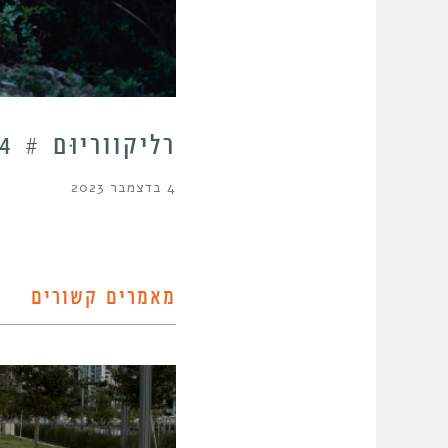
רֵליקוַוריוּם # 4 | דוד לשם
4 בדצמבר 2023
מאמרים קשורים