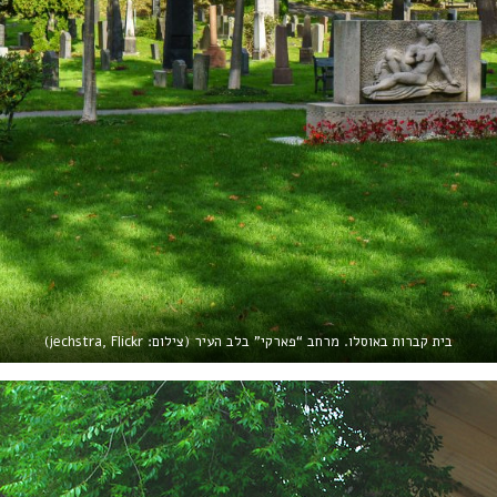
בית קברות באוסלו. מרחב “פארקי” בלב העיר (צילום: jechstra, Flickr)