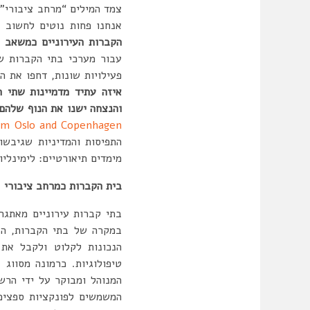
צמד המילים “מרחב ציבורי” 
אנחנו פחות נוטים לחשוב 
הקברות העירוניים כמשאב צ
עבור מערכי בתי הקברות ש
פעילויות שונות, דחפו את ה
איזה עתיד מדמיינות שתי 
והנצחה ישנו את הנוף שלה
rom Oslo and Copenhagen
התפיסות והמדיניות שגיבש
מימדים תיאורטיים: לימינליו
בית הקברות כמרחב ציבורי
במקרה של בתי הקברות, הנ
טיפולוגיות. כרמונה מסווג
המנוהל ומבוקר על ידי הרשו
המשמשים לפונקציות ספציפי