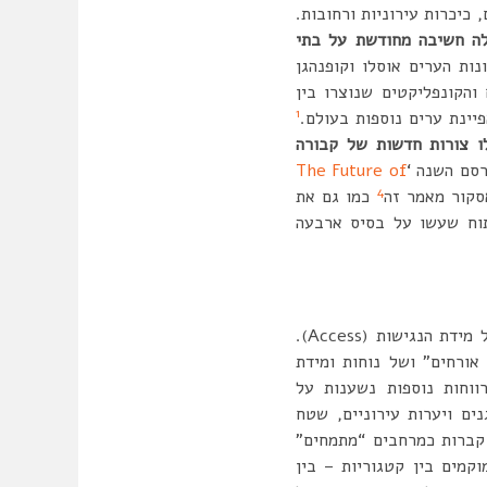
כיכרות עירוניות ורחובות.
ה חשיבה מחודשת על בתי
ות הערים אוסלו וקופנהגן
הקונפליקטים שנוצרו בין
1
יינת ערים נוספות בעולם.
ו צורות חדשות של קבורה
סם השנה ‘
The Future of
4
סקור מאמר זה
כמו גם את
תוח שעשו על בסיס ארבעה
בתי קברות עירוניים מאתגרים את ההגדרות הקשיחות של המרחב הציבורי, שרבות מהן נשענות על מידת הנגישות (Access).
ורחים” ושל נוחות ומידת
על המנהגים והתרבויות שלהם (Receptivity). הגדרות רווחות נוספות נשענות על
ים ויערות עירוניים, שטח
 קברות כמרחבים “מתמחים”
קמים בין קטגוריות – בין