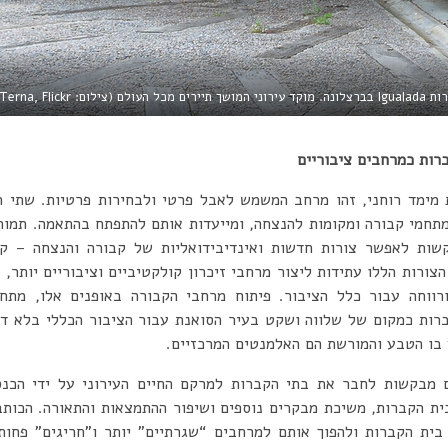
לם (צילום: Diego Terna, Flickr)
רות כמרחבים ציבוריים
 מימד רוחני, זהו מרחב המשמש לאבל פרטי ולבחירות פרטיות. שתי ה
תחמי קבורה ומקומות להנצחה, ומייעדות אותם להתפתח בהתאמה. תמורו
שות לאפשר צורות חדשות ואינדיבידואליות של קבורה והנצחה – קול
הצורות הללו עתידות ליצור מרחבי זיכרון קולקטיביים וציבוריים יותר,
ווחה עבור כלל הציבור. פיתוח מרחבי הקבורה באופנים אלו, מתחב
ות כמקום של שלווה ושקט בעיר הסואנת עבור הציבור הכללי בלא ד
 בו הטבע והמורשת הם האלמנטים המרכזיים.
 מבקשות לחבר את בתי הקברות למרקם החיים העירוני על ידי הכנסת
ית הקברות, משיכת מבקרים נוספים ושיפור ההתמצאות והתאורה. הכותב
בית הקברות ולהפוך אותם למרחבים “שגרתיים” יותר ו”חריגים” פחות.