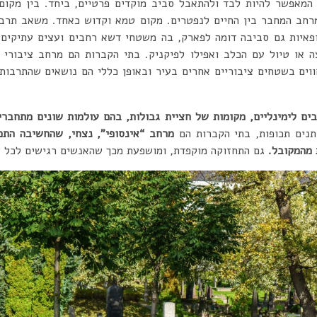
המאפשר להיות לבד ולהתאבל סביב מוקדים פרטיים, ביחד. בין מקו
מרחב המחבר בין החיים לנפטרים. מקום טמא וקדוש כאחד. משאב תרבות
ופאיות גם סביבה דומה לפארק, בה משטחי דשא רחבים ועצים עתיקים
צה או טיול עם הכלב ואפילו לפיקניק. בתי הקברות הם מרחב ציבורי
ווים בשטחים ציבוריים אחרים בעיר ובאופן כללי הם נושאים שהתרבות 
ים לימינליים, מקומות של חציית גבולות, בהם עולמות שונים מתחברי
תנים תכופות, בתי הקברות הם
מרחב “אינסופי”, נצחי, שהחשיבה התכ
ת מהמקובל.
גם התחזוקה מוקפדת, ומושפעת מכך שהאנשים רגישים לכל ש