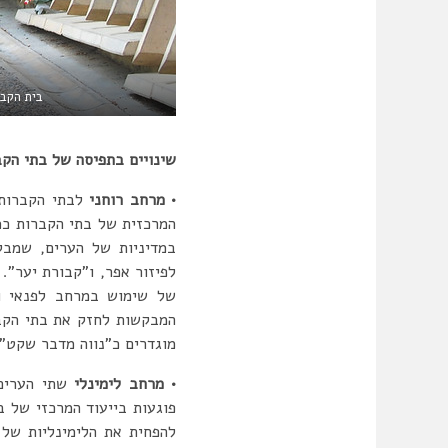
בית הקברות Igualada בברצלונה. מוקד עירוני המושך תיירים מכל העו
שינויים בתפיסה של בתי הקב
•
מרחב רוחני
לבתי הקברות
המרכזית של בתי הקברות כמ
במדיניות של הערים, שמבק
לפיזור אפר, ו”קבורת יער”. 
של שימוש במרחב לפנאי ור
המבקשות לחזק את בתי הקבר
מוגדרים כ”נווה מדבר שקט”
•
מרחב לימינלי
שתי הערים
פוגעות בייעוד המרכזי של ב
להפחית את הלימינליות של 