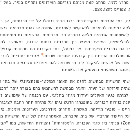
 מחוץ לזמן, מרחב קצה מנותק מזרימת האירועים והחיים בעיר, בעל “ר
, צפויים להצטמצם.
ת, בתי הקברות בסקנדינביה נבנו סביב ונוהלו על ידי הכנסיות, אך כ
קה במיקום לבחירתו ללא קשר לאתניות, אמונה או זהות חברתית. גיש
 להשתתפות אזרחית מלאה בחברה רב-תרבותית. הרשויות גם מתייחסו
ורליסטית, המייצר מפגש בין תרבויות ודתות שונות, ומאפשר לחו
יצד הם נפרדים מיקיריהם. אך בפועל, בתי הקברות הם מרחבים קונפלי
8
ו מתלונות הדדיות בין קבוצות אתניות שונות.
אזורים יעודיים לבני 
שות של אנשים להיקבר ליד מי שדומה להם ויוצרים סגרגציה חברתית.
 אתגר משמעותי המעסיק את הרשויות.
שתי הרשויות מבקשות לחזק את האופי המולטי-פונקציונלי של בתי ה
ית הירוקה של העיר, והעיר מבקשת להשתמש בהם בצורה יותר “חכמה
מיתון פגעי האקלים ועידוד מגוון ביולוגי, עם הכנסה של שימושים זמנ
נת כוורות דבורים. בקופנהגן הדגש ניתן על פתיחה יותר רחבה לציבור 
ריים – מופעי מוזיקה, תאטרון, סיורים מודרכים, תערוכות אומנות, 
 על הייעוד המרכזי של בית הקברות. האסטרטגיות של שתי הרשויות מ
ועושות שימוש באיזור (Zoning) פנימי בין סוגי הקבורה, ה”מסורתית” והצורות החדשות
זורי “פארק” המדיניות היא הדגשת אלמנטים שמנכיחים את בית ה