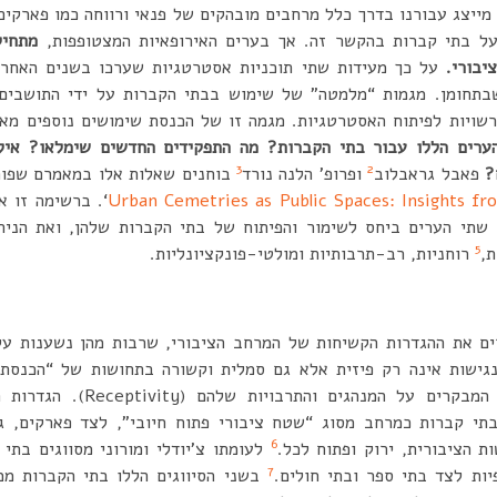
מייצג עבורנו בדרך כלל מרחבים מובהקים של פנאי ורווחה כמו פארקים, 
על בתי קברות בהקשר זה. אך בערים האירופאיות המצטופפות,
מתחיל
יבורי.
על כך מעידות שתי תוכניות אסטרטגיות שערכו בשנים האחרונ
בתחומן. מגמות “מלמטה” של שימוש בבתי הקברות על ידי התושבים ו
רשויות לפיתוח האסטרטגיות. מגמה זו של הכנסת שימושים נוספים מאפ
הערים הללו עבור בתי הקברות? מה התפקידים החדשים שימלאו? איל
3
2
ם?
פאבל גראבלוב
ופרופ’ הלנה נורד
בוחנים שאלות אלו במאמרם שפור
Urban Cemetries as Public Spaces: Insights f
‘. ברשימה זו א
ו שתי הערים ביחס לשימור והפיתוח של בתי הקברות שלהן, ואת הני
5
ת,
רוחניות, רב-תרבותיות ומולטי-פונקציונליות.
גישות אינה רק פיזית אלא גם סמלית וקשורה בתחושות של “הכנסת א
הנכונות לקלוט ולקבל את המבקרים 
 בתי קברות כמרחב מסוג “שטח ציבורי פתוח חיובי”, לצד פארקים, גנ
6
ת הציבורית, ירוק ופתוח לכל.
לעומתו צ’יודלי ומורוני מסווגים בתי
7
ות לצד בתי ספר ובתי חולים.
בשני הסיווגים הללו בתי הקברות ממו