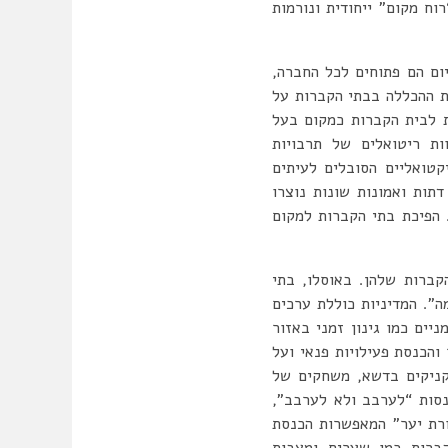
וח מקום” ייחודית ונורמות
יום הם פתוחים לכל החברה,
ת ההכללה בבתי הקברות על
ת לבית הקברות כמקום בעל
ות ריטואלים של תרבויות
קטואליים הסובלים לעיתים
דתות ואמונות שונות נוצרו
 הפיכת בתי הקברות למקום
קברות שלהן. באוסלו, בתי
”. המדיניות כוללת ערכים
יים כמו גינון זמני באזור
והכנסת פעילויות פנאי ועל
פיקניקים בדשא, משחקים של
נסות “לערבב ולא לערבב”,
, כמו “קבורת יער” המאפשרות הכנסת
קברות כמו שערים ומצבות