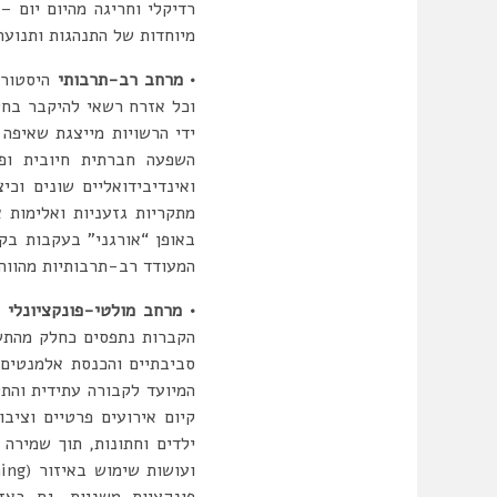
רדיקלי וחריגה מהיום יום –
מיוחדות של התנהגות ותנועה
•
מרחב רב-תרבותי
היסטורי
וכל אזרח רשאי להיקבר בחל
ידי הרשויות מייצגת שאיפה
השפעה חברתית חיובית ופל
ואינדיבידואליים שונים וכ
מתקריות גזעניות ואלימות א
באופן “אורגני” בעקבות בק
המעודד רב-תרבותיות מהווה
•
מרחב מולטי-פונקציונלי
הקברות נתפסים כחלק מהתשת
סביבתיים והכנסת אלמנטים ל
המיועד לקבורה עתידית והתק
קיום אירועים פרטיים וציבו
ילדים וחתונות, תוך שמירה
פונקציות משניות. גם בא