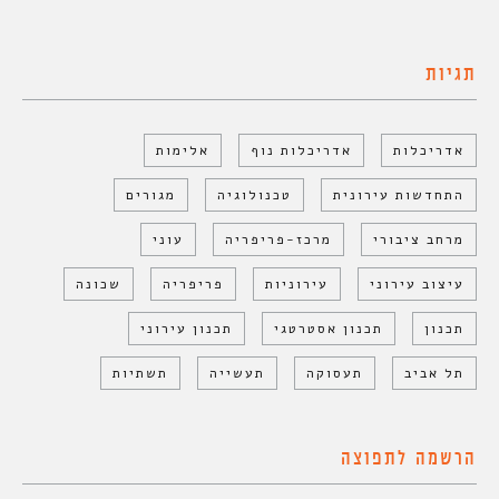
תגיות
אדריכלות
אדריכלות נוף
אלימות
התחדשות עירונית
טכנולוגיה
מגורים
מרחב ציבורי
מרכז-פריפריה
עוני
עיצוב עירוני
עירוניות
פריפריה
שכונה
תכנון
תכנון אסטרטגי
תכנון עירוני
תל אביב
תעסוקה
תעשייה
תשתיות
הרשמה לתפוצה