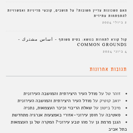
האם השכונות עדיין חשובות? על תושבים, קובעי מדיניות ואפשרויות
להתפתחות עתידית
2 ביולי 2024
קול קורא לתחרות בנושא: בסיס משותף – أساس مشترك –
COMMON GROUNDS
4 ביוני 2024
תגובות אחרונות
זוהר טל
על
מודל העיר היצירתית והמושבה העירונית
יואב קוטיק
על
מודל העיר היצירתית והמושבה העירונית
מיכל ביטון
על
שאלת הריבוי וכיכר העצמאות, נתניה
סאטיבה
על
חוסן עירוני-אזורי באמצעות אנרגיה מתחדשת
הגנן מרמת גן
על
מהו טבע עירוני? המקרה של גן העצמאות
בתל אביב