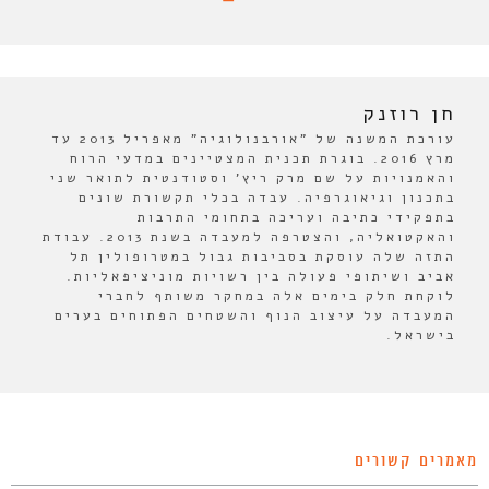
חן רוזנק
עורכת המשנה של "אורבנולוגיה" מאפריל 2013 עד
מרץ 2016. בוגרת תכנית המצטיינים במדעי הרוח
והאמנויות על שם מרק ריץ' וסטודנטית לתואר שני
בתכנון וגיאוגרפיה. עבדה בכלי תקשורת שונים
בתפקידי כתיבה ועריכה בתחומי התרבות
והאקטואליה, והצטרפה למעבדה בשנת 2013. עבודת
התזה שלה עוסקת בסביבות גבול במטרופולין תל
אביב ושיתופי פעולה בין רשויות מוניציפאליות.
לוקחת חלק בימים אלה במחקר משותף לחברי
המעבדה על עיצוב הנוף והשטחים הפתוחים בערים
בישראל.
מאמרים קשורים