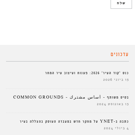
עדכונים
כנס ‘קוד העיר’ 2026: פענוח ועיצוב עיר המחר
15 ביוני 2026
בסיס משותף – أساس مشترك – COMMON GROUNDS
13 באוגוסט 2024
כתבה ב-YNET על מחקר חדש במעבדה העוסק בהצללה בעיר
4 ביולי 2024