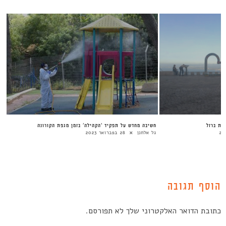
בות ברזל
חשיבה מחדש על תפקיד ‘הקהילה’ בזמן מגפת הקורונה
גל אלחנן
28 בפברואר 2023
הוסף תגובה
כתובת הדואר האלקטרוני שלך לא תפורסם.