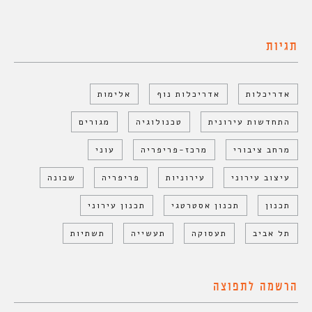
תגיות
אדריכלות
אדריכלות נוף
אלימות
התחדשות עירונית
טכנולוגיה
מגורים
מרחב ציבורי
מרכז-פריפריה
עוני
עיצוב עירוני
עירוניות
פריפריה
שכונה
תכנון
תכנון אסטרטגי
תכנון עירוני
תל אביב
תעסוקה
תעשייה
תשתיות
הרשמה לתפוצה