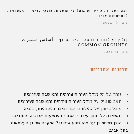
האם השכונות עדיין חשובות? על תושבים, קובעי מדיניות ואפשרויות
להתפתחות עתידית
2 ביולי 2024
קול קורא לתחרות בנושא: בסיס משותף – أساس مشترك –
COMMON GROUNDS
4 ביוני 2024
תגובות אחרונות
זוהר טל
על
מודל העיר היצירתית והמושבה העירונית
יואב קוטיק
על
מודל העיר היצירתית והמושבה העירונית
מיכל ביטון
על
שאלת הריבוי וכיכר העצמאות, נתניה
סאטיבה
על
חוסן עירוני-אזורי באמצעות אנרגיה מתחדשת
הגנן מרמת גן
על
מהו טבע עירוני? המקרה של גן העצמאות
בתל אביב