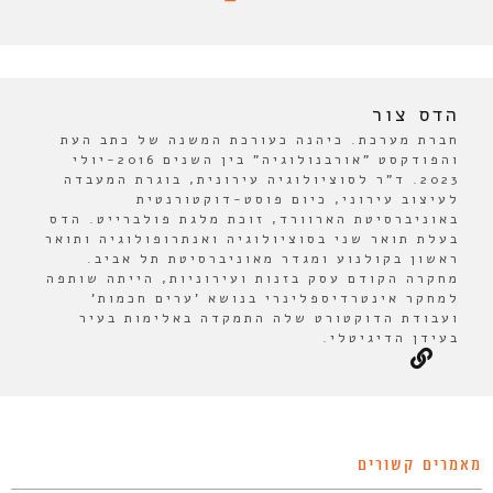
הדס צור
חברת מערכת. כיהנה כעורכת המשנה של כתב העת
והפודקסט "אורבנולוגיה" בין השנים 2016-יולי
2023. ד"ר לסוציולוגיה עירונית, בוגרת המעבדה
לעיצוב עירוני, כיום פוסט-דוקטורנטית
באוניברסיטת הארוורד, זוכת מלגת פולברייט. הדס
בעלת תואר שני בסוציולוגיה ואנתרופולוגיה ותואר
ראשון בקולנוע ומגדר מאוניברסיטת תל אביב.
מחקרה הקודם עסק בזנות ועירוניות, הייתה שותפה
למחקר אינטרדיספלינרי בנושא 'ערים חכמות'
ועבודת הדוקטורט שלה התמקדה באלימות בעיר
בעידן הדיגיטלי.
מאמרים קשורים