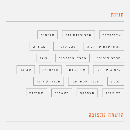
תגיות
אדריכלות
אדריכלות נוף
אלימות
התחדשות עירונית
טכנולוגיה
מגורים
מרחב ציבורי
מרכז-פריפריה
עוני
עיצוב עירוני
עירוניות
פריפריה
שכונה
תכנון
תכנון אסטרטגי
תכנון עירוני
תל אביב
תעסוקה
תעשייה
תשתיות
הרשמה לתפוצה