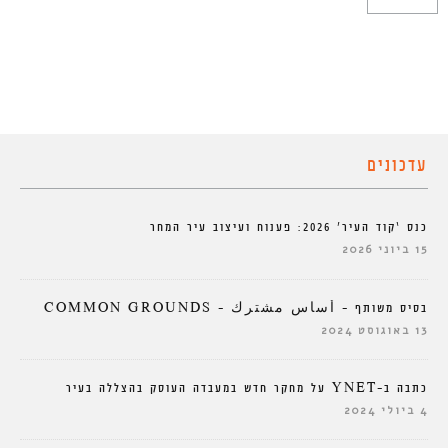
עדכונים
כנס ‘קוד העיר’ 2026: פענוח ועיצוב עיר המחר
15 ביוני 2026
בסיס משותף – أساس مشترك – COMMON GROUNDS
13 באוגוסט 2024
כתבה ב-YNET על מחקר חדש במעבדה העוסק בהצללה בעיר
4 ביולי 2024