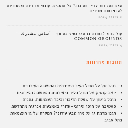
האם השכונות עדיין חשובות? על תושבים, קובעי מדיניות ואפשרויות
להתפתחות עתידית
2 ביולי 2024
קול קורא לתחרות בנושא: בסיס משותף – أساس مشترك –
COMMON GROUNDS
4 ביוני 2024
תגובות אחרונות
זוהר טל
על
מודל העיר היצירתית והמושבה העירונית
יואב קוטיק
על
מודל העיר היצירתית והמושבה העירונית
מיכל ביטון
על
שאלת הריבוי וכיכר העצמאות, נתניה
סאטיבה
על
חוסן עירוני-אזורי באמצעות אנרגיה מתחדשת
הגנן מרמת גן
על
מהו טבע עירוני? המקרה של גן העצמאות
בתל אביב