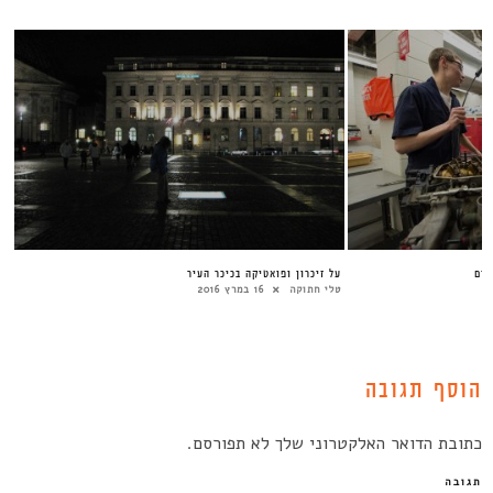
קום
על זיכרון ופואטיקה בכיכר העיר
טלי חתוקה
16 במרץ 2016
הוסף תגובה
כתובת הדואר האלקטרוני שלך לא תפורסם.
תגובה