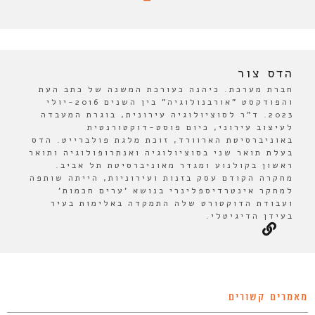
הדס צור
חברת מערכת. כיהנה כעורכת המשנה של כתב העת
והפודקסט "אורבנולוגיה" בין השנים 2016-יולי
2023. ד"ר לסוציולוגיה עירונית, בוגרת המעבדה
לעיצוב עירוני, כיום פוסט-דוקטורנטית
באוניברסיטת הארוורד, זוכת מלגת פולברייט. הדס
בעלת תואר שני בסוציולוגיה ואנתרופולוגיה ותואר
ראשון בקולנוע ומגדר מאוניברסיטת תל אביב.
מחקרה הקודם עסק בזנות ועירוניות, הייתה שותפה
למחקר אינטרדיספלינרי בנושא 'ערים חכמות'
ועבודת הדוקטורט שלה התמקדה באלימות בעיר
בעידן הדיגיטלי.
מאמרים קשורים