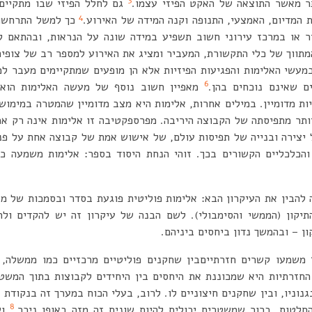
3
תר מאשר התוצאה של האקט הפיזי עצמו.
גם לחלל הפיזי שבו מתקיים
4
המדיום, האמצעי, התנופה וקנה המידה של האירוע.
כך למשל התרחשות
ר או במרכז עירוני חשוב תשפיע במידה שונה על הנראות, ובהתאם ל
מתווך של כלי התקשורת, המעביר ומציג את האירוע למספר רב של צופים
מעשי האלימות והפגיעות הפיזיות אלא הן מופעים שמתקיימים מעבר ל
6
ם שאינם נוכחים בהן.
מאפיין חשוב נוסף של מעשה האלימות הוא אי
ת מדומיין. במילים אחרות, אלימות היא מצב מדומיין שהמטרה במימוש
יותר מתפיסתה של הקבוצה היריבה. מפרספקטיבה זו אלימות אינה רק אמ
יצירה ובנייה של תפיסות עולם, של אישוש אמת של קבוצה אחת על פנ
הכלכליים הקשורים בכך. זוהי הנחת היסוד בספר: אלימות משמעה כא
 להבין את העיקרון הבא: אלימות פוליטית פוגעת בסדר ובסמכות של מ
תיקון (הממשי והסימבולי). לשם הבנה של עיקרון זה יש להקדים ולה
ן – ובהמשך נדון ביחסים ביניהם.
משמעו קשרים חזרתייםבין שחקנים פוליטיים מרכזיים כמו ממשלה, צ
החזרתיות היא שמכוננת את היחסים בין היחידים לקבוצות בתוך המשט
נוניו, ובין שחקנים חיצוניים לו. לרוב, בעלי הכוח במערך זה בנקודת
8
טות. ברור שמשטרים יכולים להיות שונים זה מזה באופן ניכר,
וש