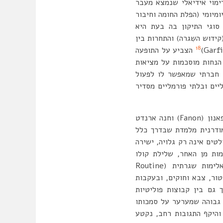
ימוי אידיאלי שנמצא מעבר
ומיומי (הפלת החומה וחיבור
סוגי התיקון בה בעת היא
ידוש השִגרה) והתחרות בין
18
הצביע על התופעה
הנחות מוסכמות על מציאות
 חברתי שמאפשר לו לפעול
יים ובלתי פורמליים מסדיר
מהם יחסי הגומלין בין המשתנים שהצגנו? אתחיל ביחסים בין אלימות למשטר. כותבים כמו פרנץ פאנון (Fanon) וחנה ארנדט
ודרנית מלמדת שבדרך כלל
טים אינה רק גלויה, ישירה
מות מן האחר, שלילת קולו
כפי שמגדירה אותה גיאנינדרה פנדי (Pandey), זו אלימות שגרתית (Routine
ור, צבא וחוקים, ובעקבות
 גם בין קבוצות פוליטיות
ם, מה קורה כשמדובר במעשה אלים בעל בולטות (Salience) גבוהה שמערער על סמכותו
והיקף התגובות רחב, נקטע