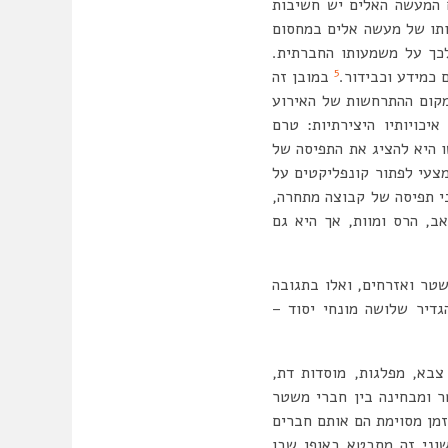
 המעשה האלים יש חשיבות
ו של מעשה אלים במחסום
כך על משמעותו החברתית.
5
 כמידע וכבידור.
במובן זה
מקום ההתרחשות של האירוע
כויותיו היצירתיות: טרם
ו היא להציג את התפיסה של
צעי לפתור קונפליקטים על
י תפיסה של קבוצה מתחרה,
ב, הרס ומוות, אך היא גם
שטר ואזרחים, ואלו בתגובה
גדיר שלושה מונחי יסוד –
בא, מפלגות, מוסדות דת,
ר ומבחינה בין חברי משטר
 זמן מסוימת הם אותם חברים
וני זה מתבטא באופן שבו