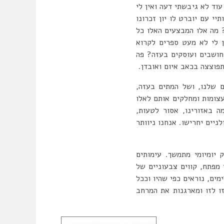
ורות. עוד לא גיבשתי דעה ואין לי
י עם יוברט לו יון זכרונו
 מה אלו המבצעים האלו כל
 לי לא מעט ספרים לקרוא
חושבים ועוסקים בעזה? פה
פוצצה בכאב איום ואובדן.
 שלנו, ושל המתים בעזה,
צומות ומחלקים אותם לאלו
ה באזורינו, אסור לטעות,
יים יחרישו. אנחנו ניוותר
שראל, מציאות של מאבק יומיומי מתמשך. עימותים
 מפתח, קווים צבעוניים של
ים, נוראים כפי שהיו וככל
ו לזו ומארגנות את המרחב