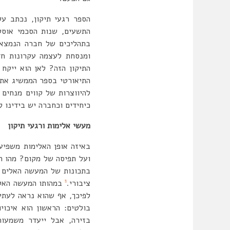
הספר רגעי תיקון, נכתב ע
התשעים, שנות הסכמי אוסל
בתהליכים של חברה הנמצאת
ומנסחת לעצמה עקרונות חדש
התיקון הזה? לאן הוא ייקח
התיאורטי בספר הממשיג את 
להיווצרות של קווים מנחים
כיחידים וכחברה יש בידינו 
מעשי אלימות ורגעי תיקון
באיזה אופן האלימות משפיע
ועל תפיסה של מקום? מהו ה
בתכונות של המעשה האלים ש
1
ציבורי.
במהותו המעשה האל
לפיכך, אף שהוא נראה לעתי
בזירה, אבל ייעדר משמעו