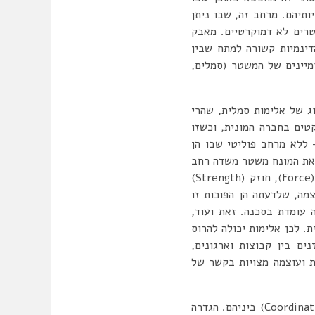
ותיהם. מרחב זה, שבו ניתן
רים לא דמוקרטיים. מאבק
דינמיות קשורה למתח שבין
ומיינים של המשטר (סמלים,
וג של אלימות סמלית, שהרי
טים בחברה המונית, וכשזו
 ללא מרחב פוליטי שבו הן
את המונח משטר משדה רחב
של מושגים כמו מחלוקת או תחרות (Contention) מאבק (Contestation), עוצמה (Power), כוח (Force), חוזק (Strength)
לעוצמה, שלדעתה הן הפוכות זו
עומדת בסכנה. זאת ועוד,
 לכן אלימות יכולה להרוס
ים בין קבוצות וארגונים,
 ועוצמה מצויות בקשר של
אלימות פוליטית, היאצורה של מאבק וכחני שכולל לפחות שני מבצעים ומבטאת סוג של תיאום (Coordination) ביניהם. הגדרה