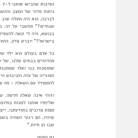
הס
ניתוח סדור של המצב וההשפע
לברכה, הוא היה מעלה שוב 
שנתיים?” תחשבי על זה. כ
בנושא, היה לי קשה להעסיק
בישראל?” יוברט צדק. ההתעל
כל אדם בעולם הוא ילד של
מהדהדים בבתים שלנו, של ש
שתומכות בנו ואלו שמתנגדו
הסוגייה של עזה והכיבוש הי
להתמודד עם השאלה – מה ע
שלימדו אותנו למנות במיומנ
מפות צרובים בתודעתנו, ייצ
שיהיו, הם רגעי השהיה בשג
שבו הן חיות.”
גם הפעם.