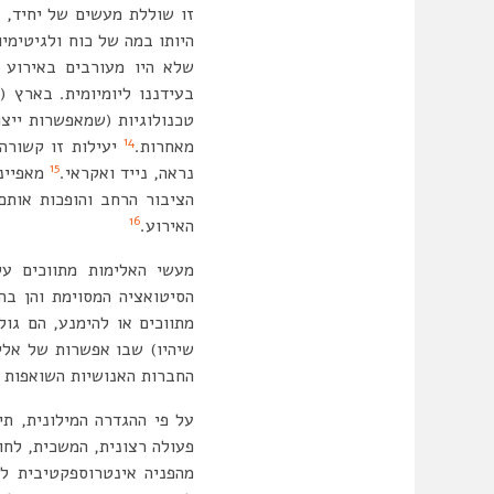
זו שוללת מעשים של יחיד, 
היותו במה של כוח ולגיטימי
שלא היו מעורבים באירוע פ
טכנולוגיות (שמאפשרות ייצו
14
מאחרות.
יעילות זו קשורה
15
נראה, נייד ואקראי.
מאפייני
הציבור הרחב והופכות אות
16
האירוע.
מעשי האלימות מתווכים ע
הסיטואציה המסוימת והן בה
מתווכים או להימנע, הם גו
שיהיו) שבו אפשרות של אלימ
החברות האנושיות השואפות 
על פי ההגדרה המילונית, תי
פעולה רצונית, המשכית, לחו
מהפניה אינטרוספקטיבית לה