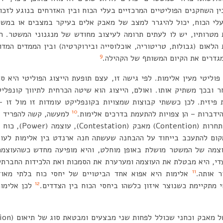
 השחקנים הפוליטיים המרכזיים בעלי הכוח ובין האזרחים בנוגע לזכוי
לי הכוח, יכול להיגרר למצב של מאבק אלים בעיקר במצבים או במשט
 מטרותיו, יש לו לעתים תרומה לעיצוב מחודש של מנגנוני המשטר. ה
לאום (גבולות, טריטוריה, אוכלוסייה ובירוקרטיה) ובין הממדים המד
9
מגדרים את הקיום המשותף של הקהילה.
וליטי מעין אלימות. לפי גישה זו, עצם תופעת הייצוג הפוליטי היא ס
 ובכך משתיק אותו. ואולם, הייצוג הוא שיטה הכרחית לתיווך קונפליק
 פיזית. לכן כששתי קבוצות שמצויות בקונפליקט עומדות זו מול זו –
10
הידברות – הן צפויות להתעמת בדרכים אלימות.
למעשה, קשה להפריד 
Authority). יש מקום להתעכב בייחוד על ההבחנה שעשתה חנה ארנדט בין אלימות 
וצמה של המשטר מושלת באופן מוחלט, והיא מופיעה מחדש כשהעוצמה 
די, היא מבטלת את העוצמה ומערערת את הסמכות ואת הלכידות החברתית.
11
ר אותה.
אלימות היא אפוא אחד הביטויים של יחסי כוח בלתי מאוזנ
12
 מתקיימת כשנוצר איזון כלשהו ביחסי הכוח בין הצדדים.
לכן אלימות