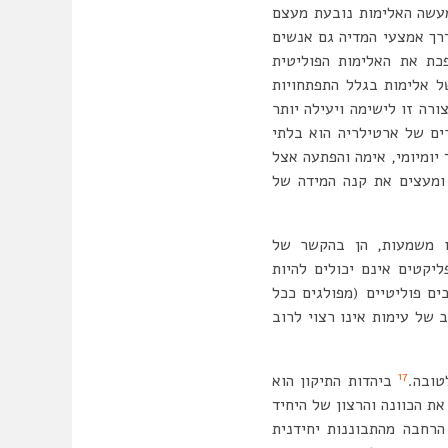
מעשה האלימות נובעת מעצם
דרך אמצעי המדיה גם אנשים
פכת את האלימות הפוליטית
ו לצורה שכיחה של אלימות בגלל התפתחויות
רה זו לישימה ויעילה יותר
ים של ארטילריה הוא בלתי
יומיומי, אימה והפתעה אצל
ומעצים את קנה המידה של
ו משמעות, הן בהקשר של
יקטים אינם יכולים להיות
ם פוליטיים (מפולגים ככל
 של עימות אינו רצוי לרוב
17
טובה.
ביהדות התיקון הוא
ת הכוונה והרצון של היחיד
הרחבה מהתבוננות יחידנית