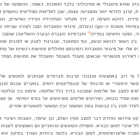
נזק שהוא סימבולי או פסיכולוגי בלבד ותאונות. כאמור, ההשפעה של 
ות, קרוב לוודאי יותר מהפגיעה עצמה, שכן לאלימות הפוליטית נחשפים 
יזית. דווקא חשיפה זו, דרך מקלטי הטלוויזיה והרדיו האישיים, הו
בעידננו ליומיומית. בארץ (במיוחד משנות ה-90) ובעולם, פיגועי התאבדות הפכ
13
ר, הפקה וחשיפה במדיה)
וחברתיות (הגברת הבקרה והשליטה) שהפכו צו
 בין השאר לנושא הנשק, גוף המתאבד, שבניגוד לטנק או לסוגים אחר
ם אלו של פיגועי התאבדות וזמינותם מחוללים תחושות רגשיות של פחד 
ם לאירוע תקשורתי שבאופן מעגלי משכפל ומשכלל את תחושות הפחד 
ל פי רוב באמצעות מנגנוני תרבות חברתיים שנותנים למעשים אל
קשר היסטורי או תרבותי של קונפליקטים דומים. במקרים שבהם קונפל
לשים למצב של אלימות שמכונה בדרך כלל מלחמה; עימות בין קולקטיבי
ות תמיד נוכחת, ואירועים אלימים מתרחשים על בסיס יומיומי. אך מצב
לסדר תקין בין קבוצות בתוך המשטר ובין המשטר למשטרים אחרים.
קון פירושו החזרת דבר למצב תקין ושלם, וכן שיפור, השבחה ושינוי ל
לל שינוי למען הבורא. התפילה והמעשים הרוחניים הם האמצעים לשנות א
פניה אלטרואיסטית, למען הבורא. כלומר ביהדות הצורך בתיקון הוא 