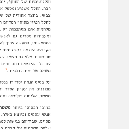
והלגיטימיות של התוקף, יו
רבה. החלל משפיע ומספק את 
צבאי, בחצר אחורית של עי
לחלל הפיזי מתוסף המדיום ה
מלחמות אינן מסתכמות רק ב
ומעבירות מסרים גם לאנשי
התממשותו, המעשה צריך להיו
הקבוצה היוזמת כלגיטימית 
טריטוריה אלא גם משאב של 
עם כל ההיבטים החברתיים ו
7
משאב של יצירה ובנייה.
על בסיס הנחת יסוד זו ננסה
מכוננים את עקרון הסדר וה
משטר, אלימות פוליטית ותיקו
במובן הבסיסי ביותר
משטר
אנשי עסקים וכיוצא באלה. 
מסוים, שבידיהם נגישות למנג
שלהם השליטה על קבלת ההחל