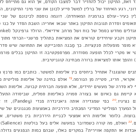
ד זאת, התיקון יכול להחזיר דבר למצבו הקודם, אך הוא גם מתייחס לד
י, רגע האיחוד של ברלין למשל סייע לכונן את שני מיני התיקונים, הי
לין כעיר-עולם בגרמניה המאוחדת). דוגמה נוספת לכינונם של שני 
אומים וסדרת תגובות התיקון באתר שבאו אחריה: השבת הסדר על כנו (ק
ם מחדש כסמל של כוח ושל מרחב אידיאלי. הרולד גרפינקל (Garfinkel)
יקון וקבע שיחידים קוראים את המציאות בתהליך פרשני-הכרתי מתוך 
א מופר מופעלות סנקציות. כך מַבנה הסובייקט את התחושה שיש סדר
טי או מקרי לכלל תופעה מסודרת. מפרספקטיבה זו התיקון בכלים פורמל
והופך אותו למציאות ברורה מבחינה קוגניטיבית.
19
אקראי, חריג, סטייה מן הנורמה.
אולם בחינה של אלימות פוליטית מ
 לא סדרה של מעשים יחידים, אלא תופעה חברתית קבועה. אלימות השול
 קיימת גם כאיום או בצורה סמויה כאלימות סמלית, שביסודה התעל
20
 נציגיו.
המערך הפוליטי המדיני המכתיב היררכיות באמצעות מנגנונים של שיט
וצות. כלומר אלימות היא אמצעי לבניית היררכיות בין משטרים, אך
22
.
ואול
בדות או התקפה אווירית? במקרים כאלו, שבהם כמות הנפגעים גדולה 