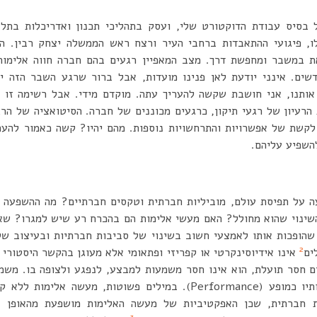
ל בסיס עבודת הדוקטורט שלי, ועסק בתהליכי תכנון ואדריכלות בתל
ו, פיגועי ההתאבדות ברחבי העיר ורצח ראש הממשלה יצחק רבין. ה
 במשבר ומחפשת דרך. מצב המאפיין רגעים בהם חברה חווה אלימות
ים. אינני יודעת לאן פנינו מועדות, אבל ברור שרגע השבר הזה יחו
 אותנו, אני חושבת שקשה להעריך עתה. מוקדם מידי. אבל רשימה זו 
הרעיון של רגעי תיקון, כרגעים מכוננים של חברה. הסיטואציה של הר
 לקשת של אפשרויות והתרחשויות נוספות. מהם יהיו? קשה כאמור להע
להשפיע עליהם.
ה על תפיסת עולם, מוביליות חברתית וטקסים חברתיים? מה ההשפעה
שינוי שהוא מחולל? האם מעשי אלימות הם בהכרח רע שיש למגרו? שאל
הופכות אותו לאמצעי חשוב בשינוי של סביבות חברתיות ובעיצוב של 
2
ים
אינו אידיוסינקרטי או קפריזי ופתאומי אלא מעוגן בהקשר היסטורי ו
ם חסר תועלת, הוא אינו חסר משמעות למבצע, לנפגע ולצופה בו. משמע
בולטים: הראשון הוא איכויותיו כמופע (Performance). במילים פשוטות,
ת חברתית, שכן האפקטיביות של מעשה האלימות מושפעת מהאופן ש