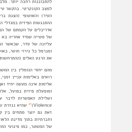
להתבוננות רחבה יותר. מלב
למצב הקונקרטי. בהקשר עירונ
העיר) והאוטופי (הצגת בר
ההתנגשות הפיזית במגדלי הת
אדריכלים על הקמתם של המגדלי
של סטייה שמיד אחריה בא ת
עליונה של סדר, שכאשר הו
ומנרמל כל גירוי חושי, כאו
את הרגע האלים (ההתרחשות) 
רואים באלימות עניין זמני, 
אלימות אינה מעשה יחיד ואף
ומופעלת פיזית בפועל, אלא
ושלילת האפשרות לדבר עם
21
Violence)
שהיא נגזרת של 
זאת גם יוצר מתחים בין קב
וחברתיות בתוך מדינת הלאום
של המשטר, כמו פיגועי התא