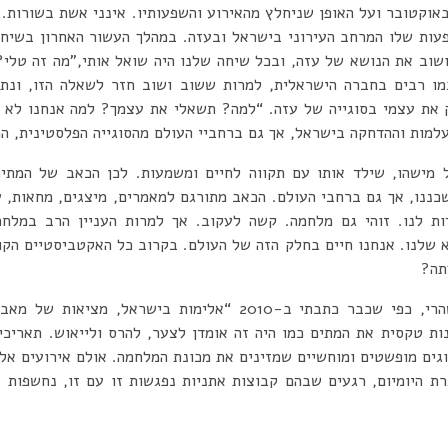
יבות שהביאו אותנו ל-7 באוקטובר ועל האופן שניחלץ מהאירוע והשפעותיו. אינני אשת בש
ות שלו המרחב העירוני בישראל ובעזה. במהלך העשור האחרון בשיחותי
ושוב את הנושא של עזה, ובכל שיחה שלנו היה שואל אותי,”מה זה טלי?
מו רבים בחברה הישראלית, למרות ששוב ושוב חזר לשאלה הזו, ונתן
 את עצמי בסוגייה של עזה. “למה? תשאלי את עצמך? למה אנחנו לא 
מות וההדחקה בישראל, אך גם ברחביי העולם מהסוגייה הפלסטינית, הת
 מישהו, שילד אותו עם תקווה לחיים ומשמעות. לכן הכאב של המתים
כננו, אך גם ברחבי העולם. הכאב מתורגם למאמרים, מיצגים, מחאות, ע
ת לנו. זוהי גם מלחמה. קשה לעקוב. אך למרות העניין הרב במלחמ
א שלנו. אנחנו חיים בחלק הזה של העולם. בקרוב כל האקטביסטיים הקולנ
תה?
וזוהי אינה שאלה חדשה. שהרי, כפי שכבר כתבתי ב-2010 “אלימות בי
ות טקסית את המתים כמו היה זה אומדן לצער, להרס ולייאוש. תאריכי
וגים מופשטים ומוחשיים שמזינים את מכונת המלחמה. אולם אירועים אלימ
רת היומיום, רגעים שבהם קבוצות אתניות נפגשות זו עם זו, נחשפות ז