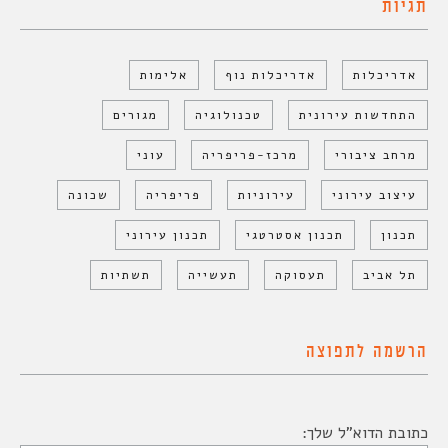
תגיות
אדריכלות
אדריכלות נוף
אלימות
התחדשות עירונית
טכנולוגיה
מגורים
מרחב ציבורי
מרכז-פריפריה
עוני
עיצוב עירוני
עירוניות
פריפריה
שכונה
תכנון
תכנון אסטרטגי
תכנון עירוני
תל אביב
תעסוקה
תעשייה
תשתיות
הרשמה לתפוצה
כתובת הדוא"ל שלך: