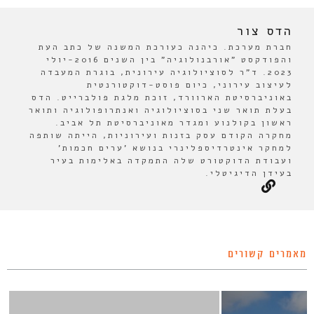
הדס צור
חברת מערכת. כיהנה כעורכת המשנה של כתב העת
והפודקסט "אורבנולוגיה" בין השנים 2016-יולי
2023. ד"ר לסוציולוגיה עירונית, בוגרת המעבדה
לעיצוב עירוני, כיום פוסט-דוקטורנטית
באוניברסיטת הארוורד, זוכת מלגת פולברייט. הדס
בעלת תואר שני בסוציולוגיה ואנתרופולוגיה ותואר
ראשון בקולנוע ומגדר מאוניברסיטת תל אביב.
מחקרה הקודם עסק בזנות ועירוניות, הייתה שותפה
למחקר אינטרדיספלינרי בנושא 'ערים חכמות'
ועבודת הדוקטורט שלה התמקדה באלימות בעיר
בעידן הדיגיטלי.
מאמרים קשורים