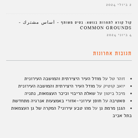
2 ביולי 2024
קול קורא לתחרות בנושא: בסיס משותף – أساس مشترك –
COMMON GROUNDS
4 ביוני 2024
תגובות אחרונות
זוהר טל
על
מודל העיר היצירתית והמושבה העירונית
יואב קוטיק
על
מודל העיר היצירתית והמושבה העירונית
מיכל ביטון
על
שאלת הריבוי וכיכר העצמאות, נתניה
סאטיבה
על
חוסן עירוני-אזורי באמצעות אנרגיה מתחדשת
הגנן מרמת גן
על
מהו טבע עירוני? המקרה של גן העצמאות
בתל אביב