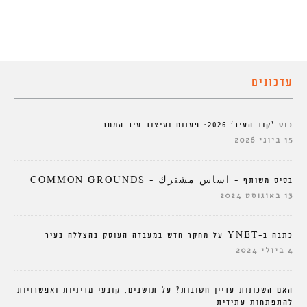
עדכונים
כנס ‘קוד העיר’ 2026: פענוח ועיצוב עיר המחר
15 ביוני 2026
בסיס משותף – أساس مشترك – COMMON GROUNDS
13 באוגוסט 2024
כתבה ב-YNET על מחקר חדש במעבדה העוסק בהצללה בעיר
4 ביולי 2024
האם השכונות עדיין חשובות? על תושבים, קובעי מדיניות ואפשרויות
להתפתחות עתידית