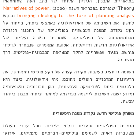
בתיאוריית התכנון. הגיליון המיוחד של כתב העת ‘Planning
Theory’ שפורסם בפברואר השנה (2020)
Narratives of power:
bringing ideology to the fore of planning analysis
מבקש
לחשוף את חשיבותה של האידיאולוגיה כאמצעי ניתוח, בייחוד על
רקע נקודת המפנה העכשווית בפוליטיקה של התכנון הנגזרת
מהתמוטטותה של הפוליטיקה השמרנית הישנה ועלייתן של
אידיאולוגיות חדשות ורדיקליות. אסופת המאמרים שנבחרה לגיליון
פורשת מנעד אפשרויות לחקר המציאות התכנונית-פוליטית דרך
מושג זה.
רשומה זו תציג בעקבות סקירה קצרה של רקע פוליטי ותיאורטי, את
הרעיונות המרכזיים העולים מתוכם: מהי אידאולוגיה, כיצד היא
רלבנטית ביחס לפוליטיקה העכשווית, מהן תכונותיה והשפעותיה
ומדוע ישנה חשיבות ליישמה כפריזמה למחקר וניתוח תכנון בייחוד
עכשיו.
משחק פוליטי חדש: נקודת מפנה היסטורית
הזמנים הפוליטיים סוערים ובלתי יציבים. מכל עברי העולם
מצטברות ראיות לשסעים פוליטיים-חברתיים מעמיקים, אירועי