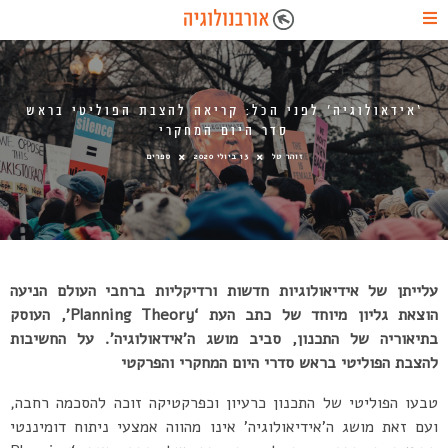
‘אידאולוגיה’ לפני הכל: קריאה להצבת הפוליטי בראש
סדר היום המחקרי
זוהר טל
13 ביולי 2020
ספרים
עלייתן של אידיאולוגיות חדשות ורדיקליות ברחבי העולם הניעה
הוצאת גליון מיוחד של כתב העת ‘Planning Theory’, העוסק
בתיאוריה של התכנון, סביב מושג ה’אידאולוגיה’. על החשיבות
להצבת הפוליטי בראש סדרי היום המחקרי והפרקטי
טבעו הפוליטי של התכנון כרעיון וכפרקטיקה זוכה להסכמה רחבה,
ועם זאת מושג ה’אידיאולוגיה’ אינו מהווה אמצעי ניתוח דומיננטי