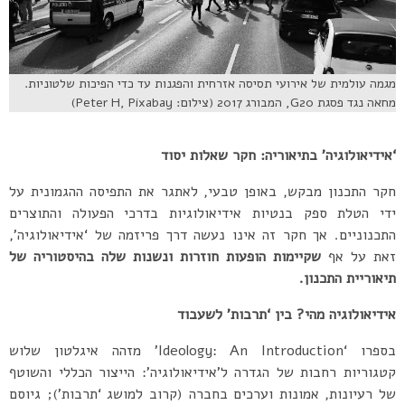
מגמה עולמית של אירועי תסיסה אזרחית והפגנות עד כדי הפיכות שלטוניות.
מחאה נגד פסגת G20, המבורג 2017 (צילום: Peter H, Pixabay)
‘אידיאולוגיה’ בתיאוריה: חקר שאלות יסוד
חקר התכנון מבקש, באופן טבעי, לאתגר את התפיסה ההגמונית על
ידי הטלת ספק בנטיות אידיאולוגיות בדרכי הפעולה והתוצרים
התכנוניים. אך חקר זה אינו נעשה דרך פריזמה של ‘אידיאולוגיה’,
זאת על אף
שקיימות הופעות חוזרות ונשנות שלה בהיסטוריה של
תיאוריית התכנון.
אידיאולוגיה מהי? בין ‘תרבות’ לשעבוד
בספרו ‘Ideology: An Introduction’ מזהה איגלטון שלוש
קטגוריות רחבות של הגדרה ל’אידיאולוגיה’: הייצור הכללי והשוטף
של רעיונות, אמונות וערכים בחברה (קרוב למושג ‘תרבות’); גיוסם