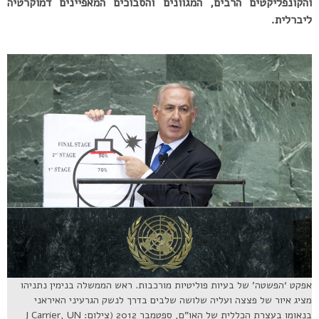
והקונפליקטים הרבים, המגוונים והסבוכים המאפיינים דמוקרטיה
ליברלית.
אפקט ‘הפשטה’ של בעיות פוליטיות מורכבות. ראש הממשלה בנימין נתניהו
מציג איור של פצצה ועליה שלושה שלבים בדרך לנשק הגרעיני האיראני
בנאומו בעצרת הכללית של האו”ם, ספטמבר 2012 (צילום: J Carrier, UN