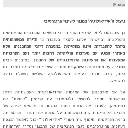
Photo)
ניצול ה’אידיאולוגיה’ כמנוף לשינוי פרוגרסיבי
כך שבבואנו לייצר שינוי מהותי בדרכי החשיבה התכנונית התיאורטית
והפרקטית וביישומן עלינו להכיר בעובדה כי
הזירה המשמעותית
ביותר להתנגדות אינה מתקיימת במסגרת דיוני המתכננים אלא
באזורי המגע עם מערכות פוליטיות רחבות יותר ועם התרבויות
המעצבות את הרעיונות הדומיננטיים של התכנון.
במובנים רבים
המדינה על מוסדותיה והשחקנים וסוכני השינוי הפוליטיים נותרו, גם
היום, גורם מרכזי בעיצוב האידאולוגיה השלטת ושעליו נרצה
להשפיע.
על אף מורכבותן של המגמות האידיאולוגיות העכשוויות הדיון
התיאורטי מחויב להמשיך ולהתמודד עם הניסיון “לתפוס” את
נטיותיהן, לאתגר את הנחות היסוד ההגמוניות ולהציע יצירה של
מבנים פוליטיים חדשים המושתתים על הנחות יסוד וסדרי יום אחרים.
ברמה הפרקטית, אימוץ שיח רטורי “אידיאולוגי” יכול לאפשר הכנסת
רעיונות פרוגרסיביים לגבי הפונקציה של התכנון וסדרי העדיפויות