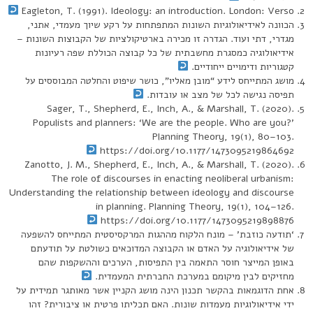
Eagleton, T. (1991). Ideology: an introduction. London: Verso
הכוונה לאידיאולוגיות השונות המתפתחות על רקע שיוך מעמדי, אתני,
מגדרי, דתי ועוד. הגדרה זו מכירה בארטיקולציות של הקבוצות השונות –
אידיאולוגיה כמסגרת מחשבתית של כל קבוצה הכוללת שפה רעיונות
קטגוריות ודימויים ייחודיים.
מושג המתייחס לידע “מובן מאליו”, כושר שיפוט והחלטה המבוססים על
תפיסה נגישה לכל של מצב או עובדות.
Sager, T., Shepherd, E., Inch, A., & Marshall, T. (2020).
Populists and planners: ‘We are the people. Who are you?’
Planning Theory, 19(1), 80–103.
https://doi.org/10.1177/1473095219864692
Zanotto, J. M., Shepherd, E., Inch, A., & Marshall, T. (2020).
The role of discourses in enacting neoliberal urbanism:
Understanding the relationship between ideology and discourse
in planning. Planning Theory, 19(1), 104–126.
https://doi.org/10.1177/1473095219898876
‘תודעה כוזבת’ – מונח הלקוח מההגות המרקסיסטית המתייחס להשפעה
של אידיאולוגיה על האדם או הקבוצה המדוכאים כשולטת על תודעתם
באופן המייצר חוסר התאמה בין התפיסות, הערכים וההשקפות שהם
מחזיקים לבין מיקומם במערכת החברתית המעמדית.
אחת הדוגמאות בהקשר תכנון הינה מושג הקניין אשר מאותגר תמידית על
ידי אידיאולוגיות מעמדות שונות. האם תכליתו פרטית או ציבורית? זהו