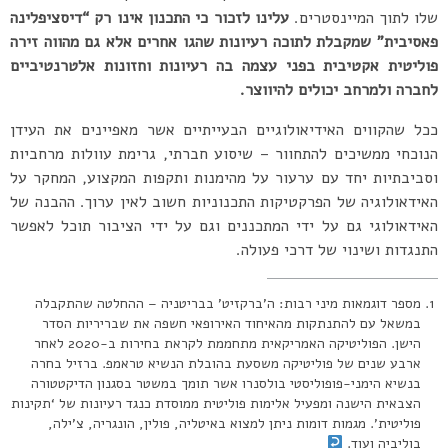
שלו לתוך המיינסטרים.
עלינו לזכור כי התכנון אינו רק “דיסציפלינה
פאסיבית” שמקבלת לתוכה רעיונות שהגו אחרים אלא גם מהווה זירה
פוליטית אקטיבית בפני עצמה בה רעיונות וחזונות אלטרנטיביים
לחברה ולמרחב יכולים להיווצר.
ככל שהקווים האידיאולוגיים הבעייתיים אשר מאפיינים את העידן
הנוכחי ממשיכים להתחוור – שיסוע חברתי, גרימת עוולות מרחביות
וסביבתיות יחד עם ערעור על מהימנות ותקפות המקצוע, המחקר על
האידאולוגיה של הפרקטיקות התכנוניות חשוב לאין ערוך. ההבנה של
האידאולוגי גם על ידי המתכננים וגם על ידי הציבור תוכל לאפשר
התנגדות ושינוי של דרכי פעולה.
מספר דוגמאות מיני רבות: ה’ברקזיט’ בבריטניה – ההחלטה שהתקבלה
במשאל עם להתנתקות מהאיחוד האירופאי חשפה את שבריריות הסדר
הישן. הפוליטיקה האמריקאית מתחממת לקראת בחירות ב-2020 לאחר
ארבע שנים של פוליטיקה משסעת בהובלת הנשיא טראמפ. ברזיל בחרה
בנשיא הימני-פופוליסטי בולסנרו אשר תומך במשטר בסגנון הדיקטטורה
הצבאית הישנה ומפעיל אלימות פוליטית ממוסדת כנגד רעיונות של ‘תקינות
פוליטית’. מגמות דומות ניתן למצוא באיטליה, פולין, הונגריה, צ’ילה,
בוליביה ועוד.