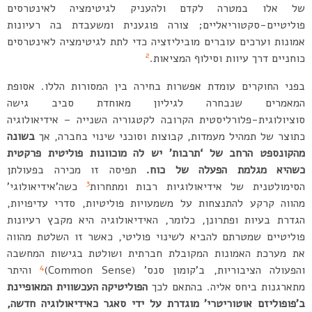
של אלו במטרה לקדם ולהעניק לגיטימציה לאינטרסים
פוליטיים-סקטוריאליים; צורה פוגענית ומשעבדת בה רעיונות
אמונות וערכים עוברים מוביליזציה כדי לתת לגיטימציה לאינטרסים
2
כוחניים דרך עיוות וסילוף המציאות.
בפני החוקרים עומדת אפשרות בחירה בין המסורות הללו. אסופת
המאמרים שנבחרה לגיליון מאוחדת סביב גישה
סוציולוגית-פלורליסטית הקרובה לקטגוריה השנייה – אידיאולוגיה
כתוצר של תמהיל מעמדות, קבוצות וסוכני שינוי בחברה, אך
בשונה
מהקונספט הרחב של ‘תרבות’ יש לה מוכוונות פוליטית פרקטית
כשהיא
מגלמת הפעלה של כוח.
תפיסה זו מכירה בפעולתן
3
הסימולטנית של אידיאולוגיות רבות ומתחרות
כשה’אידיאולוגי’
מהווה קרקע להתנצחות על משמעויות פוליטיות, סדרי עדיפויות,
הגדרת בעיות ופתרונן, כלומר, האידיאולוגיה היא מקבץ רעיונות
פוליטיים שמטרתם להביא לשינוי פוליטי, כאשר זו השלטת מהווה
את מערכת האמונות המקובלת חברתית ושולטת בגישות המחשבה
4
והפעולה הציבוריות, ב’קומון סנס’ (Common Sense)
והיתר
מתארגנות ביחס אליה. בהתאם לכך
הפוליטיקה העכשווית המאופיינת
ב’פופוליזם אוטוריטרי’ מוגדרת על ידי סאגר
כאידיאולוגיה חדשה,