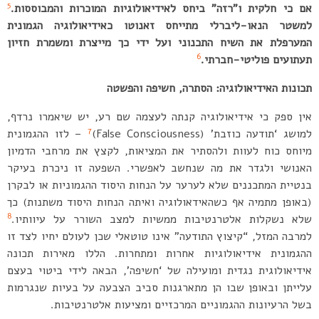
5
אם כי חלקית ו”רזה” ביחס לאידיאולוגיות המוכרות והמבוססות.
למשטר הנאו-ליברלי מתייחס זאנוטו
כאידיאולוגיה הגמונית
המערפלת את השיח התכנוני ועל ידי כך מייצרת ומשמרת חזיון
6
תעתועים פוליטי-חברתי.
תכונות האידיאולוגיה: הסתרה, חשיפה והפשטה
אין ספק כי אידיאולוגיה קנתה לעצמה שם רע, יש שיאמרו נרדף,
7
למושג ‘תודעה כוזבת’ (False Consciousness)
– לזו ההגמונית
מיוחס כוח לעוות ולהסתיר את המציאות, לקצץ את מרחבי הדמיון
האנושי ולגדר את מה שנחשב לאפשרי. השפעה זו ניכרת בעיקר
בנטיית המתכננים שלא לערער על הנחות היסוד ההגמוניות או לבקרן
(באופן מתמיה אף כשהאידאולוגיה ואיתה הנחות היסוד משתנות) כך
8
שלא נשקלות אלטרנטיבות ממשיות למצב השורר על עיוותיו.
למרבה המזל, “קיצוץ התודעה” אינו טוטאלי שכן לעולם יחיו לצד זו
ההגמונית אידיאולוגיות אחרות ומתחרות. הללו מאירות תכונה
אידיאולוגית נגדית ומועילה של ‘חשיפה’, הבאה לידי ביטוי בעצם
עלייתן ובאופן שבו הן מתארגנות סביב הצבעה על בעיות שנגרמות
בשל הרעיונות ההגמוניים המרכזיים ומציעות אלטרנטיבות.