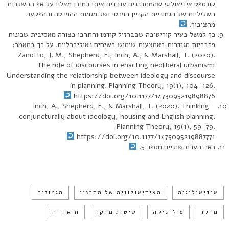
קונספט אידיאולוגי שהמתכננים עובדים איתו כמובן מאליו על אף ההשלכות
השליליות של הגמוניית הקניין הפרטי ושל מגמות ההפרטה וההפקעה
מהציבור.
כך למשל בעיר קוריטיבה שבברזיל קודמו והתרבו בצורה מאסיבית שכונות
פרבריות מגודרות באמצעות שימוש בשיחים נאוליברליים. על כך במאמר:
Zanotto, J. M., Shepherd, E., Inch, A., & Marshall, T. (2020).
The role of discourses in enacting neoliberal urbanism:
Understanding the relationship between ideology and discourse
in planning. Planning Theory, 19(1), 104–126.
https://doi.org/10.1177/1473095219898876
Inch, A., Shepherd, E., & Marshall, T. (2020). Thinking
conjuncturally about ideology, housing and English planning.
Planning Theory, 19(1), 59–79.
https://doi.org/10.1177/1473095219887771
ראה הערת שוליים מספר 5.
אידיאולוגיה
האידיאולוגיה של התכנון
הגמוניה
מחקר
פוליטיקה
שיטות מחקר
תיאוריה