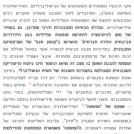
חקר היבטיו המסתירים והמעוותים של הניאוליברליזם, האידיאולוגיה
השלטת במערב, המרובדים לתוך התכנון מעסיק חוקרים רבים
המבקשים לחשוף את השפעותיה השליליות ומתוך כך להניע שינויים
אידיאולוגיים.
הגדרת הבעיות התכנוניות ודרכי פתרונן, גם במחיר
של מתן לגיטימציה להחרפת תופעות שליליות כגון הידרדרות
9
סביבתית והדרה חברתית
הושרשו כ’קומון סנס’ של הפרקטיקה
התכנונית
, כמדיניות תכנון טבעית לכאורה אשר בפועל שוללת את
זכות הקיום של פרספקטיבות מתחרות. אינץ’ ושפרד טוענים כי
המפתח להבנת האופן בו מצב זה מושג ונשמר הינו ניתוח הרטוריקה
השכנועית המגולמת בתצורות השונות של השיח הנאוליברלי
, בעיקר
אתוס ופאתוס כמבצרים נושאים וסדרי יום דרך פנייה לפסיכולוגיה
10
ולרגש החברתי וכך עוקפים את החשיבה הרציונלית.
שיחים כאלו
מיוצרים, מדוברים ונחשבים על ידי הפוליטיקאים, בעלי ההון
והמתכננים. סאגר חושף לביקורת השפעה אידיאולוגית נוספת וחדשה
11
–
אפקט של ‘הפשטה’
.
האידיאולוגיה העכשווית של פופוליזם
אוטוריטרי חותרת למחיקת המורכבויות של הבעיות הפוליטיות
באמצעות האדרת המנהיג ה”חזק”, צליבת האליטות וחגיגה של
אחדות עממית-לאומנית.
ה’הפשטה’ מאפשרת התחמקות מהדילמות