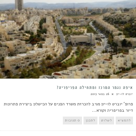
איפה נגמר המרכז ומתחילה הפריפריה?
יוברט לו-יון
26 במאי 2013
פרופ' יוברט לו-יון מגיב להכרזת משרד הפנים על הכישלון ביצירת פתרונות
דיור בפריפריה וקורא...
להמציא
לשלוט
לתכנן
0 תגובות