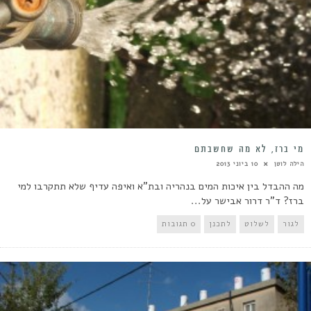
מי ברז, לא מה שחשבתם
הילה לוטן
10 ביוני 2013
מה ההבדל בין איכות המים בנהריה ובת"א ואיפה עדיף שלא תתקרבו למי
ברז? ד"ר דרור אבישר על...
לגור
לשלוט
לתכנן
0 תגובות