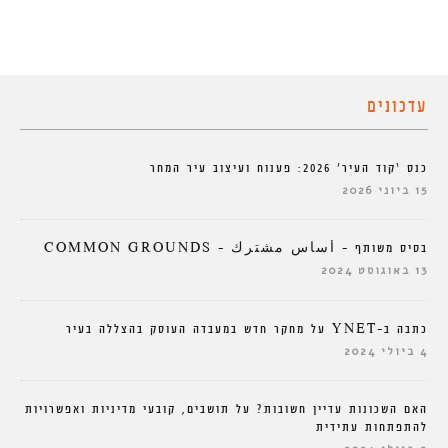
עדכונים
כנס ‘קוד העיר’ 2026: פענוח ועיצוב עיר המחר
15 ביוני 2026
בסיס משותף – أساس مشترك – COMMON GROUNDS
13 באוגוסט 2024
כתבה ב-YNET על מחקר חדש במעבדה העוסק בהצללה בעיר
4 ביולי 2024
האם השכונות עדיין חשובות? על תושבים, קובעי מדיניות ואפשרויות
להתפתחות עתידית