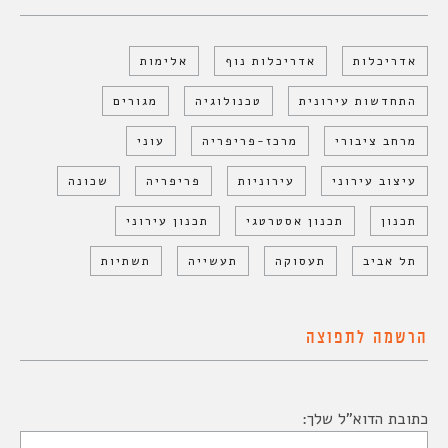
אדריכלות
אדריכלות נוף
אלימות
התחדשות עירונית
טכנולוגיה
מגורים
מרחב ציבורי
מרכז-פריפריה
עוני
עיצוב עירוני
עירוניות
פריפריה
שכונה
תכנון
תכנון אסטרטגי
תכנון עירוני
תל אביב
תעסוקה
תעשייה
תשתיות
הרשמה לתפוצה
כתובת הדוא"ל שלך: