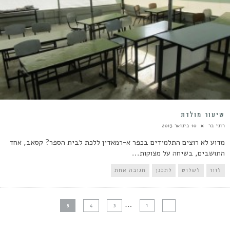
שיעור מולדת
רוני בר
10 בינואר 2013
מדוע לא רוצים התלמידים בכפר א-רמאדין ללכת לבית הספר? קסאב, אחד
התושבים, בשיחה על מצוקות...
לזוז
לשלוט
לתכנן
תגובה אחת
…
5
4
3
1