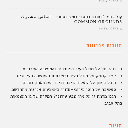
2 ביולי 2024
קול קורא לתחרות בנושא: בסיס משותף – أساس مشترك –
COMMON GROUNDS
4 ביוני 2024
תגובות אחרונות
זוהר טל
על
מודל העיר היצירתית והמושבה העירונית
יואב קוטיק
על
מודל העיר היצירתית והמושבה העירונית
מיכל ביטון
על
שאלת הריבוי וכיכר העצמאות, נתניה
סאטיבה
על
חוסן עירוני-אזורי באמצעות אנרגיה מתחדשת
הגנן מרמת גן
על
מהו טבע עירוני? המקרה של גן העצמאות
בתל אביב
תגיות