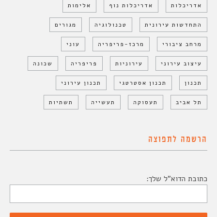
אדריכלות
אדריכלות נוף
אלימות
התחדשות עירונית
טכנולוגיה
מגורים
מרחב ציבורי
מרכז-פריפריה
עוני
עיצוב עירוני
עירוניות
פריפריה
שכונה
תכנון
תכנון אסטרטגי
תכנון עירוני
תל אביב
תעסוקה
תעשייה
תשתיות
הרשמה לתפוצה
כתובת הדוא"ל שלך: