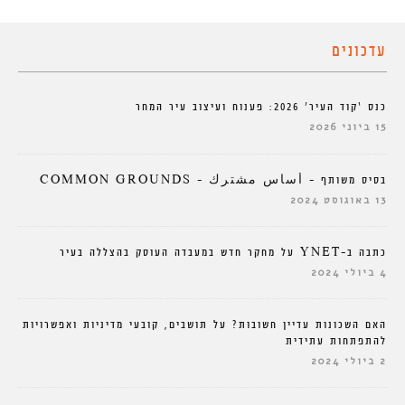
עדכונים
כנס ‘קוד העיר’ 2026: פענוח ועיצוב עיר המחר
15 ביוני 2026
בסיס משותף – أساس مشترك – COMMON GROUNDS
13 באוגוסט 2024
כתבה ב-YNET על מחקר חדש במעבדה העוסק בהצללה בעיר
4 ביולי 2024
האם השכונות עדיין חשובות? על תושבים, קובעי מדיניות ואפשרויות
להתפתחות עתידית
2 ביולי 2024