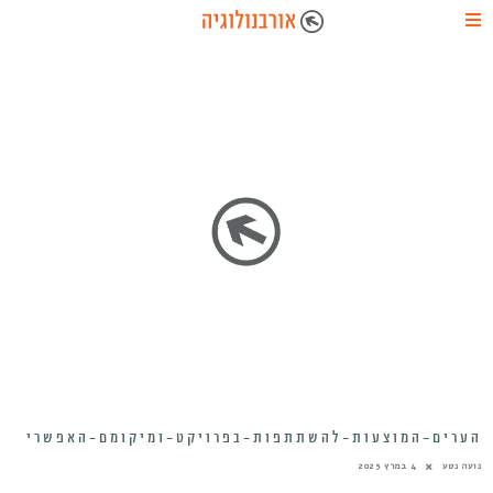
הערים-המוצעות-להשתתפות-בפרויקט-ומיקומם-האפשרי
נועה נטע
4 במרץ 2025