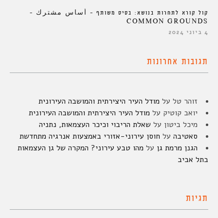
קול קורא לתחרות בנושא: בסיס משותף – أساس مشترك –
COMMON GROUNDS
4 ביוני 2024
תגובות אחרונות
זוהר טל
על
מודל העיר היצירתית והמושבה העירונית
יואב קוטיק
על
מודל העיר היצירתית והמושבה העירונית
מיכל ביטון
על
שאלת הריבוי וכיכר העצמאות, נתניה
סאטיבה
על
חוסן עירוני-אזורי באמצעות אנרגיה מתחדשת
הגנן מרמת גן
על
מהו טבע עירוני? המקרה של גן העצמאות
בתל אביב
תגיות