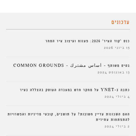
עדכונים
כנס ‘קוד העיר’ 2026: פענוח ועיצוב עיר המחר
15 ביוני 2026
בסיס משותף – أساس مشترك – COMMON GROUNDS
13 באוגוסט 2024
כתבה ב-YNET על מחקר חדש במעבדה העוסק בהצללה בעיר
4 ביולי 2024
האם השכונות עדיין חשובות? על תושבים, קובעי מדיניות ואפשרויות
להתפתחות עתידית
2 ביולי 2024