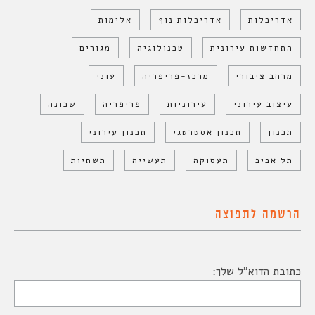
אדריכלות
אדריכלות נוף
אלימות
התחדשות עירונית
טכנולוגיה
מגורים
מרחב ציבורי
מרכז-פריפריה
עוני
עיצוב עירוני
עירוניות
פריפריה
שכונה
תכנון
תכנון אסטרטגי
תכנון עירוני
תל אביב
תעסוקה
תעשייה
תשתיות
הרשמה לתפוצה
כתובת הדוא"ל שלך: