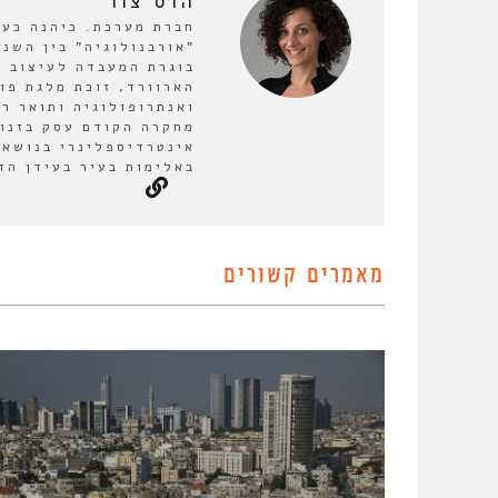
הדס צור
חברת מערכת. כיהנה כע
בוגרת המעבדה לעיצוב ע
הארוורד, זוכת מלגת פו
ואנתרופולוגיה ותואר ר
מחקרה הקודם עסק בזנות
אינטרדיספלינרי בנושא 
באלימות בעיר בעידן הד
מאמרים קשורים