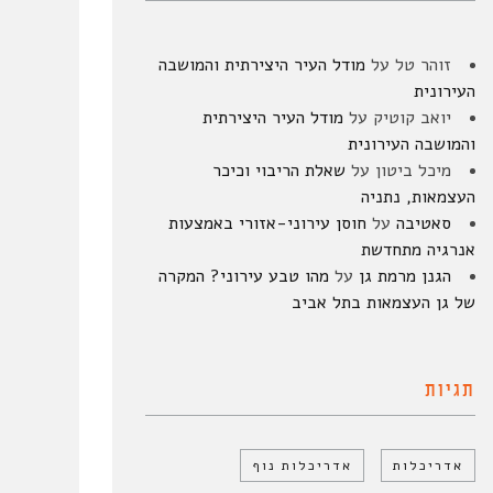
זוהר טל
על
מודל העיר היצירתית והמושבה
העירונית
יואב קוטיק
על
מודל העיר היצירתית
והמושבה העירונית
מיכל ביטון
על
שאלת הריבוי וכיכר
העצמאות, נתניה
סאטיבה
על
חוסן עירוני-אזורי באמצעות
אנרגיה מתחדשת
הגנן מרמת גן
על
מהו טבע עירוני? המקרה
של גן העצמאות בתל אביב
תגיות
אדריכלות
אדריכלות נוף