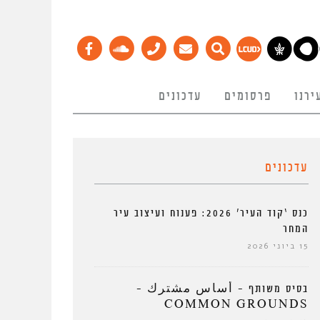
ירנו
פרסומים
עדכונים
עדכונים
כנס ‘קוד העיר’ 2026: פענוח ועיצוב עיר
המחר
15 ביוני 2026
בסיס משותף – أساس مشترك –
COMMON GROUNDS