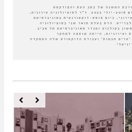
ורכת המשנה של כתב העת והפודקסט
"אורבנולוגיה" בין השנים 2016-יולי 2023. ד"ר לסוציולוגיה עירונית,
ירוני, כיום פוסט-דוקטורנטית באוניברסיטת
לברייט. הדס בעלת תואר שני בסוציולוגיה
אשון בקולנוע ומגדר מאוניברסיטת תל אביב.
 ועירוניות, הייתה שותפה למחקר
'ערים חכמות' ועבודת הדוקטורט שלה התמקדה
יגיטלי.