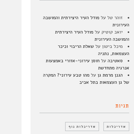
זוהר טל
על
מודל העיר היצירתית והמושבה
העירונית
יואב קוטיק
על
מודל העיר היצירתית
והמושבה העירונית
מיכל ביטון
על
שאלת הריבוי וכיכר
העצמאות, נתניה
סאטיבה
על
חוסן עירוני-אזורי באמצעות
אנרגיה מתחדשת
הגנן מרמת גן
על
מהו טבע עירוני? המקרה
של גן העצמאות בתל אביב
תגיות
אדריכלות
אדריכלות נוף