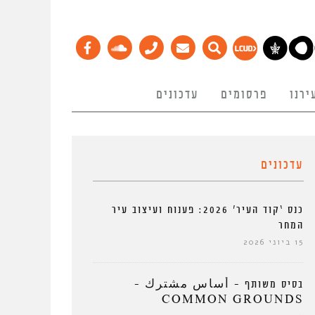
ירנו
פרסומים
עדכונים
עדכונים
כנס ‘קוד העיר’ 2026: פענוח ועיצוב עיר
המחר
15 ביוני 2026
בסיס משותף – أساس مشترك –
COMMON GROUNDS