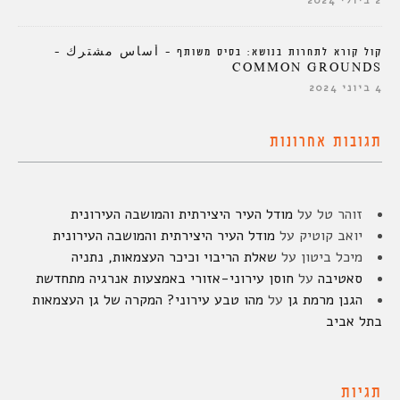
2 ביולי 2024
קול קורא לתחרות בנושא: בסיס משותף – أساس مشترك –
COMMON GROUNDS
4 ביוני 2024
תגובות אחרונות
זוהר טל
על
מודל העיר היצירתית והמושבה העירונית
יואב קוטיק
על
מודל העיר היצירתית והמושבה העירונית
מיכל ביטון
על
שאלת הריבוי וכיכר העצמאות, נתניה
סאטיבה
על
חוסן עירוני-אזורי באמצעות אנרגיה מתחדשת
הגנן מרמת גן
על
מהו טבע עירוני? המקרה של גן העצמאות
בתל אביב
תגיות