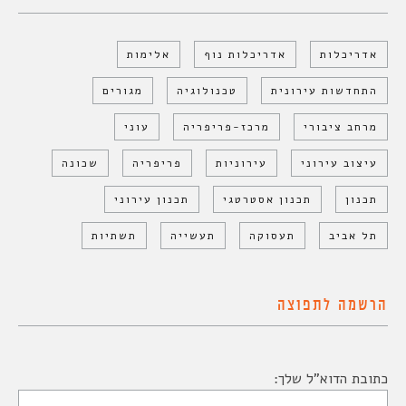
אדריכלות
אדריכלות נוף
אלימות
התחדשות עירונית
טכנולוגיה
מגורים
מרחב ציבורי
מרכז-פריפריה
עוני
עיצוב עירוני
עירוניות
פריפריה
שכונה
תכנון
תכנון אסטרטגי
תכנון עירוני
תל אביב
תעסוקה
תעשייה
תשתיות
הרשמה לתפוצה
כתובת הדוא"ל שלך: