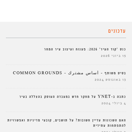
עדכונים
כנס ‘קוד העיר’ 2026: פענוח ועיצוב עיר המחר
15 ביוני 2026
בסיס משותף – أساس مشترك – COMMON GROUNDS
13 באוגוסט 2024
כתבה ב-YNET על מחקר חדש במעבדה העוסק בהצללה בעיר
4 ביולי 2024
האם השכונות עדיין חשובות? על תושבים, קובעי מדיניות ואפשרויות
להתפתחות עתידית