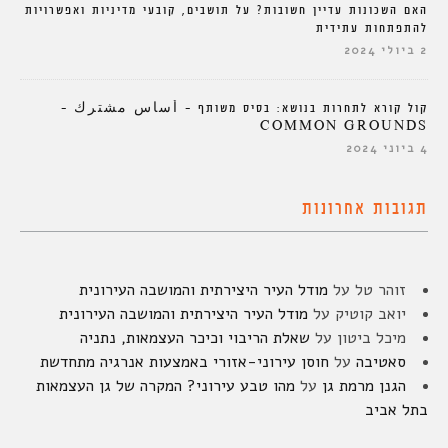
האם השכונות עדיין חשובות? על תושבים, קובעי מדיניות ואפשרויות
להתפתחות עתידית
2 ביולי 2024
קול קורא לתחרות בנושא: בסיס משותף – أساس مشترك –
COMMON GROUNDS
4 ביוני 2024
תגובות אחרונות
זוהר טל
על
מודל העיר היצירתית והמושבה העירונית
יואב קוטיק
על
מודל העיר היצירתית והמושבה העירונית
מיכל ביטון
על
שאלת הריבוי וכיכר העצמאות, נתניה
סאטיבה
על
חוסן עירוני-אזורי באמצעות אנרגיה מתחדשת
הגנן מרמת גן
על
מהו טבע עירוני? המקרה של גן העצמאות
בתל אביב