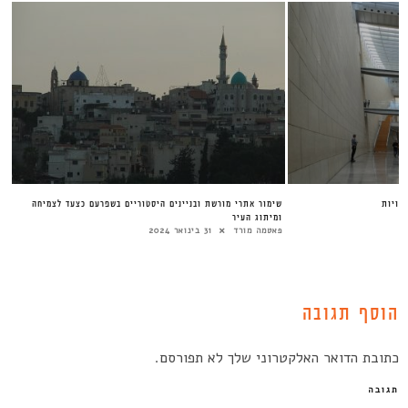
עויות
שימור אתרי מורשת ובניינים היסטוריים בשפרעם כצעד לצמיחה
ומיתוג העיר
פאטמה מורד
31 בינואר 2024
הוסף תגובה
כתובת הדואר האלקטרוני שלך לא תפורסם.
תגובה