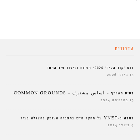
עדכונים
כנס ‘קוד העיר’ 2026: פענוח ועיצוב עיר המחר
15 ביוני 2026
בסיס משותף – أساس مشترك – COMMON GROUNDS
13 באוגוסט 2024
כתבה ב-YNET על מחקר חדש במעבדה העוסק בהצללה בעיר
4 ביולי 2024