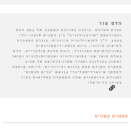
הדס צור
חברת מערכת. כיהנה כעורכת המשנה של כתב העת
והפודקסט "אורבנולוגיה" בין השנים 2016-יולי
2023. ד"ר לסוציולוגיה עירונית, בוגרת המעבדה
לעיצוב עירוני, כיום פוסט-דוקטורנטית
באוניברסיטת הארוורד, זוכת מלגת פולברייט. הדס
בעלת תואר שני בסוציולוגיה ואנתרופולוגיה ותואר
ראשון בקולנוע ומגדר מאוניברסיטת תל אביב.
מחקרה הקודם עסק בזנות ועירוניות, הייתה שותפה
למחקר אינטרדיספלינרי בנושא 'ערים חכמות'
ועבודת הדוקטורט שלה התמקדה באלימות בעיר
בעידן הדיגיטלי.
מאמרים קשורים