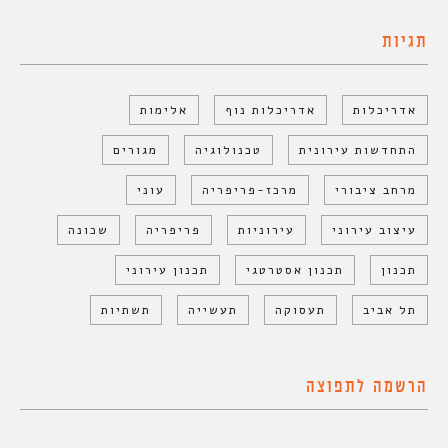
תגיות
אדריכלות
אדריכלות נוף
אלימות
התחדשות עירונית
טכנולוגיה
מגורים
מרחב ציבורי
מרכז-פריפריה
עוני
עיצוב עירוני
עירוניות
פריפריה
שכונה
תכנון
תכנון אסטרטגי
תכנון עירוני
תל אביב
תעסוקה
תעשייה
תשתיות
הרשמה לתפוצה