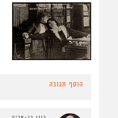
הוסף תגובה
רונן בן-אריה