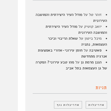
זוהר טל
על
מודל העיר היצירתית והמושבה
העירונית
יואב קוטיק
על
מודל העיר היצירתית
והמושבה העירונית
מיכל ביטון
על
שאלת הריבוי וכיכר
העצמאות, נתניה
סאטיבה
על
חוסן עירוני-אזורי באמצעות
אנרגיה מתחדשת
הגנן מרמת גן
על
מהו טבע עירוני? המקרה
של גן העצמאות בתל אביב
תגיות
אדריכלות
אדריכלות נוף