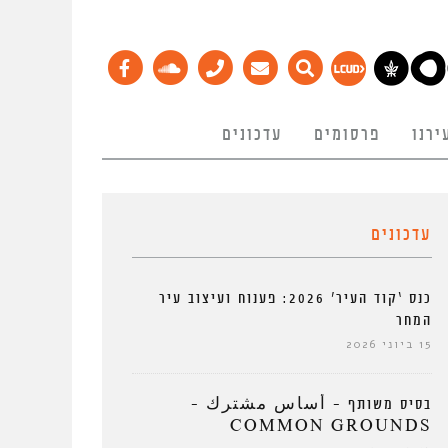
ירנו
פרסומים
עדכונים
עדכונים
כנס ‘קוד העיר’ 2026: פענוח ועיצוב עיר
המחר
15 ביוני 2026
בסיס משותף – أساس مشترك –
COMMON GROUNDS