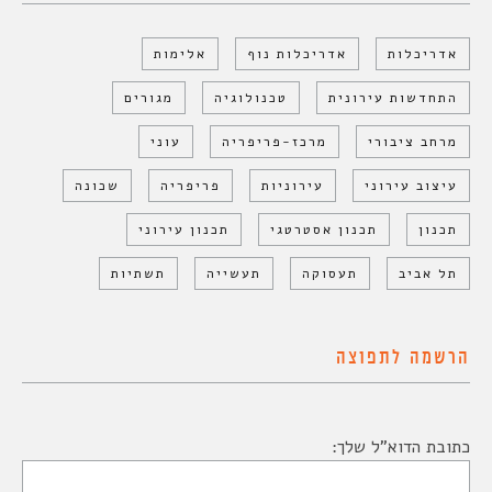
אדריכלות
אדריכלות נוף
אלימות
התחדשות עירונית
טכנולוגיה
מגורים
מרחב ציבורי
מרכז-פריפריה
עוני
עיצוב עירוני
עירוניות
פריפריה
שכונה
תכנון
תכנון אסטרטגי
תכנון עירוני
תל אביב
תעסוקה
תעשייה
תשתיות
הרשמה לתפוצה
כתובת הדוא"ל שלך: