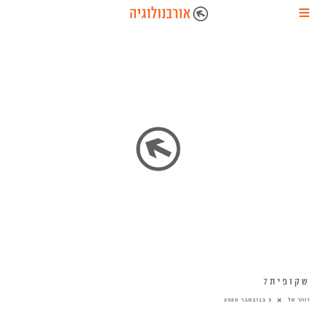
שקופית7
זוהר טל
5 בנובמבר 2020