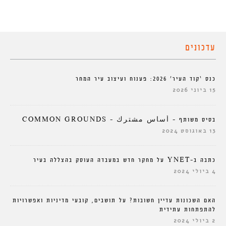
עדכונים
כנס ‘קוד העיר’ 2026: פענוח ועיצוב עיר המחר
15 ביוני 2026
בסיס משותף – أساس مشترك – COMMON GROUNDS
13 באוגוסט 2024
כתבה ב-YNET על מחקר חדש במעבדה העוסק בהצללה בעיר
4 ביולי 2024
האם השכונות עדיין חשובות? על תושבים, קובעי מדיניות ואפשרויות
להתפתחות עתידית
2 ביולי 2024