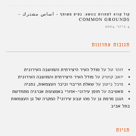
קול קורא לתחרות בנושא: בסיס משותף – أساس مشترك –
COMMON GROUNDS
4 ביוני 2024
תגובות אחרונות
זוהר טל
על
מודל העיר היצירתית והמושבה העירונית
יואב קוטיק
על
מודל העיר היצירתית והמושבה העירונית
מיכל ביטון
על
שאלת הריבוי וכיכר העצמאות, נתניה
סאטיבה
על
חוסן עירוני-אזורי באמצעות אנרגיה מתחדשת
הגנן מרמת גן
על
מהו טבע עירוני? המקרה של גן העצמאות
בתל אביב
תגיות