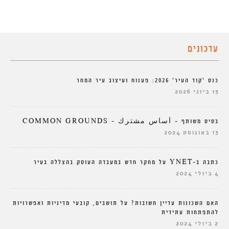
עדכונים
כנס ‘קוד העיר’ 2026: פענוח ועיצוב עיר המחר
15 ביוני 2026
בסיס משותף – أساس مشترك – COMMON GROUNDS
13 באוגוסט 2024
כתבה ב-YNET על מחקר חדש במעבדה העוסק בהצללה בעיר
4 ביולי 2024
האם השכונות עדיין חשובות? על תושבים, קובעי מדיניות ואפשרויות
להתפתחות עתידית
2 ביולי 2024