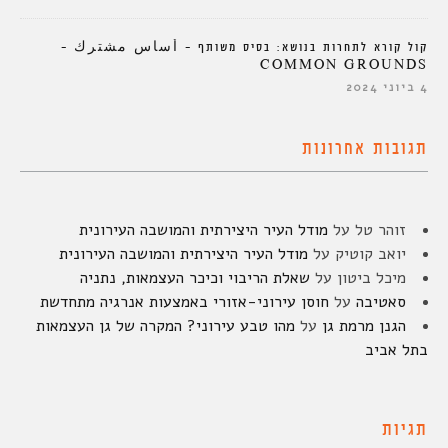
קול קורא לתחרות בנושא: בסיס משותף – أساس مشترك –
COMMON GROUNDS
4 ביוני 2024
תגובות אחרונות
זוהר טל
על
מודל העיר היצירתית והמושבה העירונית
יואב קוטיק
על
מודל העיר היצירתית והמושבה העירונית
מיכל ביטון
על
שאלת הריבוי וכיכר העצמאות, נתניה
סאטיבה
על
חוסן עירוני-אזורי באמצעות אנרגיה מתחדשת
הגנן מרמת גן
על
מהו טבע עירוני? המקרה של גן העצמאות
בתל אביב
תגיות