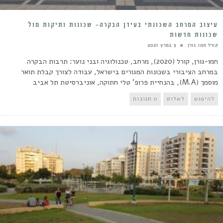
עיצוב המרחב השכונתי בעידן הבקרה- שכונות ותיקות מול
שכונות חדשות
קורל חמו גורן
3 במרץ 2021
חמו-גורן, קורל (2020), מרחב, טכנולוגיה ובני נוער: תרבות הבקרה
במרחב הציבורי בשכונות המגורים בישראל, עבודה לצורך קבלת תואר
מוסמך (M.A), בהנחיית פרופ' טלי חתוקה, אוניברסיטת תל אביב
להיפגש
לשלוט
0 תגובות