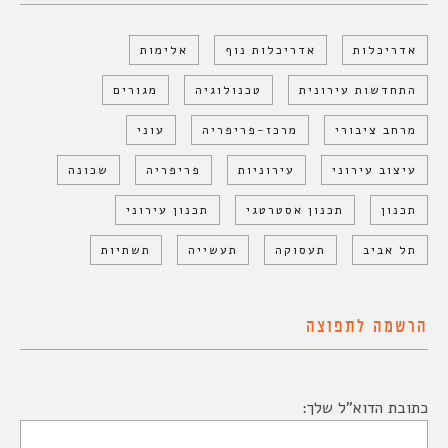
אדריכלות
אדריכלות נוף
אלימות
התחדשות עירונית
טכנולוגיה
מגורים
מרחב ציבורי
מרכז-פריפריה
עוני
עיצוב עירוני
עירוניות
פריפריה
שכונה
תכנון
תכנון אסטרטגי
תכנון עירוני
תל אביב
תעסוקה
תעשייה
תשתיות
הרשמה לתפוצה
כתובת הדוא"ל שלך: