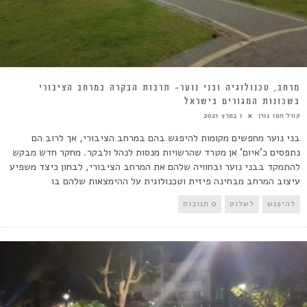
מרחב, טכנולוגיה ובני נוער- תרבות הבקרה במרחב הציבורי
בשכונות המגורים בישראל
קורל חמו גורן
1 במרץ 2021
בני נוער מחפשים מקומות להיפגש בהם במרחב הציבורי, אך לרוב הם
נתפסים כ'איום' אן מטרד שהרשויות מנסות לנהל ולבקר. מחקר חדש מבקש
להתמקד בבני נוער ובחוויה שלהם את המרחב הציבורי, לבחון כיצד משפיע
עיצוב המרחב מבחינה פיזית וטכנולוגית על ההימצאות שלהם בו
להיפגש
לשלוט
0 תגובות