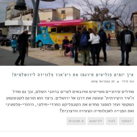
איך יזמים פוליטים תירגמו את ריצ’ארד פלורידה לירושלמית?
נגה קידר
27 בפברואר 2019
מודלים עירוניים משייטים ומיובאים לערים ברחבי העולם, וכך גם מודל
ה'עיר היצירתית' שעשה את דרכו אל ירושלים. כיצד הוא תורגם לקונטקסט
המקומי ועזר למסגר מחדש את הקונפליקט החרדי-חילוני, היהודי-פלסטיני
ואת הפנייה לאכולוסייה הצעירה והיצרנית?
לאתגר
לגור
להיפגש
0 תגובות