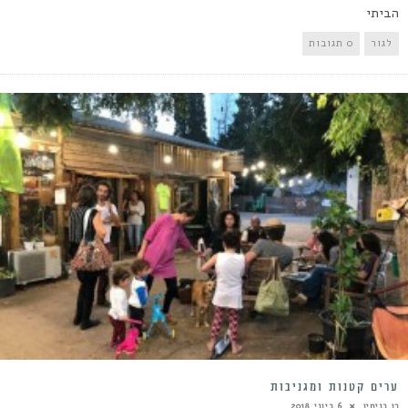
הביתי
לגור
0 תגובות
ערים קטנות ומגניבות
רן בנימין
6 ביוני 2018