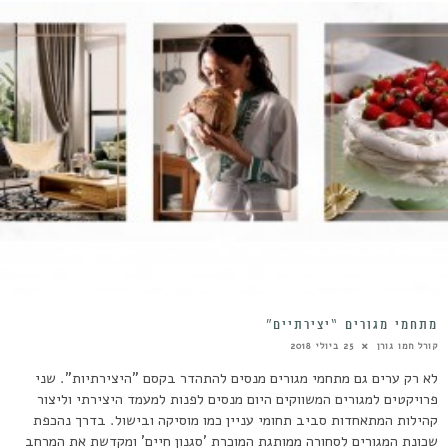
מתחמי מגורים “יצירתיים”
קורל חמו גורן
25 ביולי 2018
לא רק ערים גם מתחמי מגורים מנסים להתהדר בקסם "היצירתיות". שני
פרויקטים למגורים המשווקים היום מנסים לפנות למעמד היצירתי וליצור
קהילות המתאחדות סביב תחומי עניין כמו מוסיקה ובישול. בדרך נהכפת
שכונת המגורים לסחורה ממותגת המוכרת 'סגנון חיים' ומקדשת את המרחב