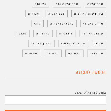
אדריכלות
אדריכלות נוף
אלימות
התחדשות עירונית
טכנולוגיה
מגורים
מרחב ציבורי
מרכז-פריפריה
עוני
עיצוב עירוני
עירוניות
פריפריה
שכונה
תכנון
תכנון אסטרטגי
תכנון עירוני
תל אביב
תעסוקה
תעשייה
תשתיות
הרשמה לתפוצה
כתובת הדוא"ל שלך: