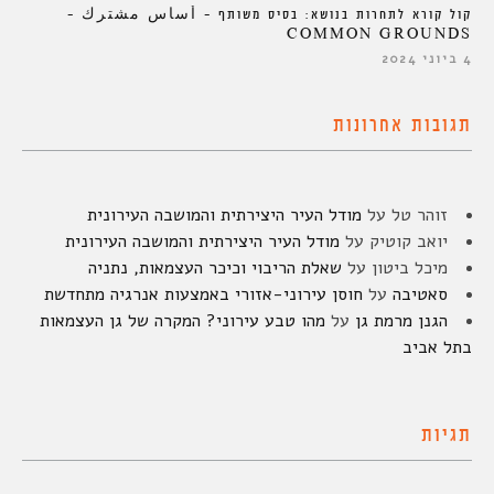
קול קורא לתחרות בנושא: בסיס משותף – أساس مشترك –
COMMON GROUNDS
4 ביוני 2024
תגובות אחרונות
זוהר טל
על
מודל העיר היצירתית והמושבה העירונית
יואב קוטיק
על
מודל העיר היצירתית והמושבה העירונית
מיכל ביטון
על
שאלת הריבוי וכיכר העצמאות, נתניה
סאטיבה
על
חוסן עירוני-אזורי באמצעות אנרגיה מתחדשת
הגנן מרמת גן
על
מהו טבע עירוני? המקרה של גן העצמאות
בתל אביב
תגיות