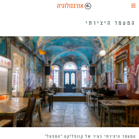
המעמד היצירתי
המעמד היצירתי בעיר של קונפליקט:”המפעל”