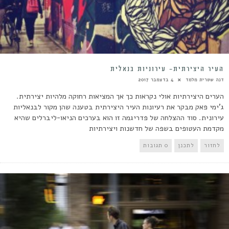
העיר היצירתית- עירוניות בנאלית
דנה שטרית מלמד
4 בדצמבר 2017
הערים היצירתיות אולי נקראות כך אך המציאות רחוקה מלהיות יצירתית.
ג'ימי פאק מבקר את רעיונות העיר היצירתית בטענה שהן מקור לבנאליות
עירונית. סוד ההצלחה של פדריגמה זו הוא בערכים הניאו-ליברלים שהיא
מקדמת העטופים בשפה של חדשנות ויצירתיות
לחזור
לתכנן
0 תגובות