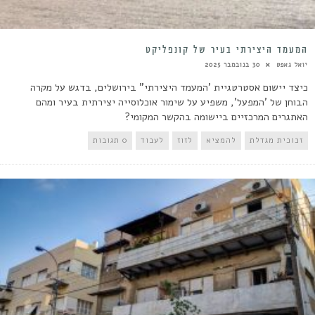
המעמד היצירתי בעיר של קונפליקט
יואל גאפט
30 בנובמבר 2025
כיצד יישום אסטרטגיית 'המעמד היצירתי" בירושלים, בדגש על מקרה
הבוחן של 'המפעל', משפיע על שימור אוכלוסייה יצירתית בעיר ומהם
האתגרים המרכזיים ביישומה בהקשר המקומי?
זכוכית מגדלת
להמציא
לזוז
לעבוד
0 תגובות