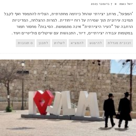
יואל גאפט
7 בדצמבר 2025
'המפעל', מרחב יצירתי שהחל כיוזמה מחתרתית, הצליח להתמסד ואף לקבל
תמיכה עירונית תוך שמירה על רוח ייחודית. למרות ההצלחה, המדיניות
הרחבה של "העיר היצירתית" אינה מתממשת. הסיבות? מחסור חמור
במקומות עבודה יצירתיים, דיור, התנגשות עם שיקולים פוליטיים ועוד.
זכוכית מגדלת
להיפגש
להמציא
לשלוט
לתכנן
0 תגובות