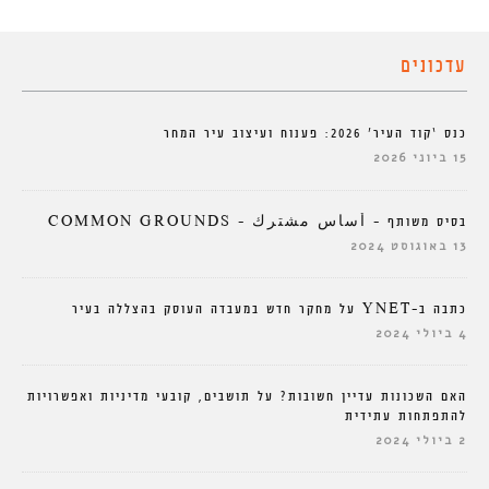
עדכונים
כנס ‘קוד העיר’ 2026: פענוח ועיצוב עיר המחר
15 ביוני 2026
בסיס משותף – أساس مشترك – COMMON GROUNDS
13 באוגוסט 2024
כתבה ב-YNET על מחקר חדש במעבדה העוסק בהצללה בעיר
4 ביולי 2024
האם השכונות עדיין חשובות? על תושבים, קובעי מדיניות ואפשרויות
להתפתחות עתידית
2 ביולי 2024