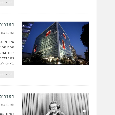
הפודקסט
האדריכל
המערכת
איך מתכנ
מתייחסים
ידון במע
להבדלים 
באיכילוב
הפודקסט
האדריכל
המערכת
ראיון עם