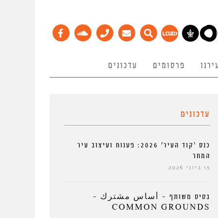
ירנו
פרסומים
עדכונים
עדכונים
כנס ‘קוד העיר’ 2026: פענוח ועיצוב עיר
המחר
15 ביוני 2026
בסיס משותף – أساس مشترك –
COMMON GROUNDS