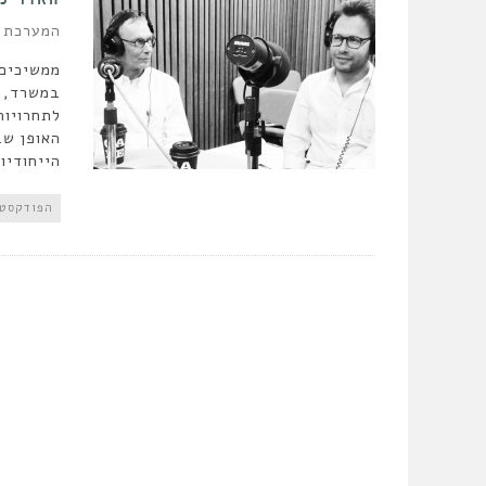
המערכת
ממשיכים 
במשרד, י
לתחרויות
האופן שב
הייחודיו
הפודקסט