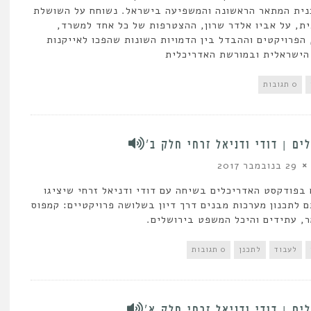
נית המתאר הראשונה והמשפיעה בישראל. נשוחח על השושלת
, על אביו אלדר שרון, ההצטרפות של כל אחד למשרד,
הפרויקטים וההבדל בין הדמויות השונות שהפכו לאייקנות
הישראלית ובמורשת האדריכלית
0 תגובות
ים | דודי ודניאל זרחי חלק ב’
29 בנובמבר 2017
בפודקסט האדריכלים בשיחה עם דודי ודניאל זרחי שיציגו
 לתכנון מערכות מבנים דרך דיון בשלושה פרויקטיים: קמפוס
, עתידים והיכל המשפט בירושלים.
לעבוד
לתכנן
0 תגובות
ים | דודי ודניאל זרחי חלק א’