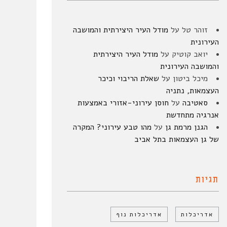
זוהר טל
על
מודל העיר היצירתית והמושבה
העירונית
יואב קוטיק
על
מודל העיר היצירתית
והמושבה העירונית
מיכל ביטון
על
שאלת הריבוי וכיכר
העצמאות, נתניה
סאטיבה
על
חוסן עירוני-אזורי באמצעות
אנרגיה מתחדשת
הגנן מרמת גן
על
מהו טבע עירוני? המקרה
של גן העצמאות בתל אביב
תגיות
אדריכלות
אדריכלות נוף