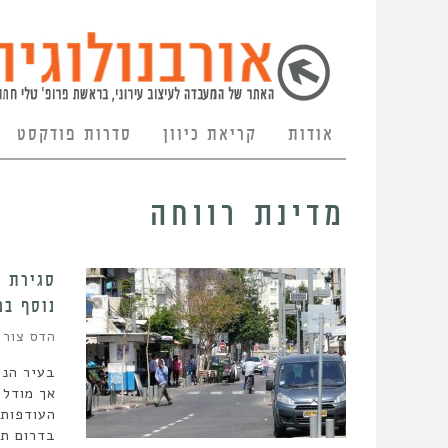
אודות
קריאת כיוון
סדרות פודקסט
מדינת רווחה
סגירת מ
נוסף במ
הדס צור
בעיר הני
אך מודל 
העודפות 
בדרום ת"