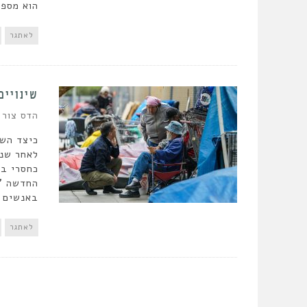
הוא מספר
לאתגר
שינויים
הדס צור
כיצד השפ
לאחר שנס
כחסרי בי
החדשה "נ
באנשים ב
לאתגר