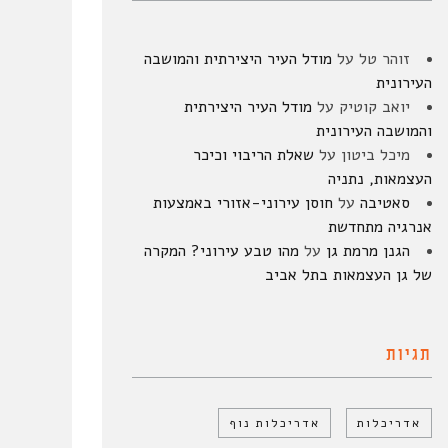
זוהר טל
על
מודל העיר היצירתית והמושבה
העירונית
יואב קוטיק
על
מודל העיר היצירתית
והמושבה העירונית
מיכל ביטון
על
שאלת הריבוי וכיכר
העצמאות, נתניה
סאטיבה
על
חוסן עירוני-אזורי באמצעות
אנרגיה מתחדשת
הגנן מרמת גן
על
מהו טבע עירוני? המקרה
של גן העצמאות בתל אביב
תגיות
אדריכלות
אדריכלות נוף