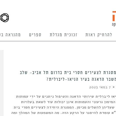
להרחיק ראות
זכוכית מגדלת
ספרים
מהנראה בע
סגרת לצעירים חסרי בית בדרום תל אביב- שלב
שבר הדאגה בעיר הניאו-ליברלית?
7 במאי 2023
או ליברלית שירותי הדאגה והטיפול ניתנים על ידי עמותות
המימון גרעוני והעמותות אינן יכולות עוד לשאת בעלויות
שעליהן להשלים מכיסן. המסגרת היחידה לצעירים חסרי בית
א עומדת להיסגר על הרקע הזה. מה המשמעות של המהלך ומה