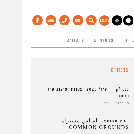
ירנו
פרסומים
עדכונים
עדכונים
כנס ‘קוד העיר’ 2026: פענוח ועיצוב עיר
המחר
15 ביוני 2026
בסיס משותף – أساس مشترك –
COMMON GROUNDS