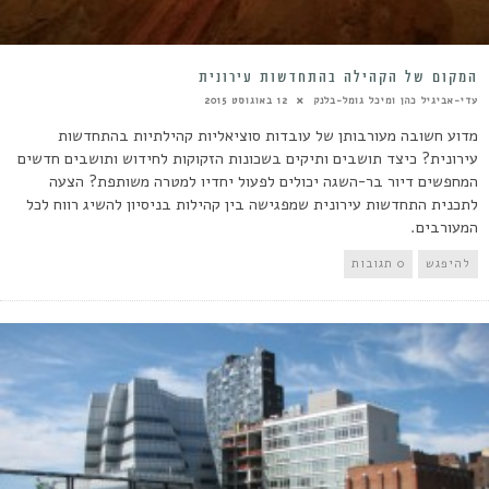
המקום של הקהילה בהתחדשות עירונית
עדי-אביגיל כהן ומיכל גומל-בלנק
12 באוגוסט 2015
מדוע חשובה מעורבותן של עובדות סוציאליות קהילתיות בהתחדשות
עירונית? כיצד תושבים ותיקים בשכונות הזקוקות לחידוש ותושבים חדשים
המחפשים דיור בר-השגה יכולים לפעול יחדיו למטרה משותפת? הצעה
לתכנית התחדשות עירונית שמפגישה בין קהילות בניסיון להשיג רווח לכל
המעורבים.
להיפגש
0 תגובות