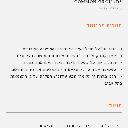
COMMON GROUNDS
4 ביוני 2024
תגובות אחרונות
זוהר טל
על
מודל העיר היצירתית והמושבה העירונית
יואב קוטיק
על
מודל העיר היצירתית והמושבה העירונית
מיכל ביטון
על
שאלת הריבוי וכיכר העצמאות, נתניה
סאטיבה
על
חוסן עירוני-אזורי באמצעות אנרגיה מתחדשת
הגנן מרמת גן
על
מהו טבע עירוני? המקרה של גן העצמאות
בתל אביב
תגיות
אדריכלות
אדריכלות נוף
אלימות