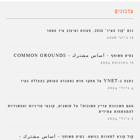
עדכונים
כנס ‘קוד העיר’ 2026: פענוח ועיצוב עיר המחר
15 ביוני 2026
בסיס משותף – أساس مشترك – COMMON GROUNDS
13 באוגוסט 2024
כתבה ב-YNET על מחקר חדש במעבדה העוסק בהצללה בעיר
4 ביולי 2024
האם השכונות עדיין חשובות? על תושבים, קובעי מדיניות ואפשרויות
להתפתחות עתידית
2 ביולי 2024
קול קורא לתחרות בנושא: בסיס משותף – أساس مشترك –