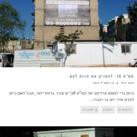
תמ”א 38: להעניק את הכוח לעם
תומר גולן
15 באפריל 2015
כיום כדי לממש פרויקט של תמ"א 38 יש צורך ברווח יזמי, אבל האם ניתן
לקדם סדר יום בו יעברו...
להמציא
לתכנן
9 תגובות