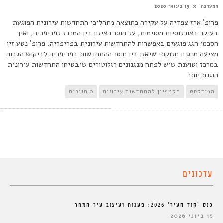
המערכת
19 בינואר 2020
פרופ' ארז צפדיה על עקירה כתוצאה מתהליכי התחדשות עירונית הפוגעת
בעיקר באוכלוסיות מסוימות, על חוסר האיזון בין המרכז לפריפריה, ואיך
הסכמי הגג פוגעים באפשרות להתחדשות עירונית בפריפריה. פרופ' נטע זיו
מציעה מנגנון חלוקתי שיאזן בין חוסר ההתחדשות בפריפריה לביקוש הגבוה
במרכז וטוענת שיש לפתח מנגנונים רגלוטורים שיבטיחו התחדשות עירונית
הוגנת יותר
הפודקסט
הקמפיין להתחדשות עירונית
0 תגובות
עדכונים
כנס ‘קוד העיר’ 2026: פענוח ועיצוב עיר המחר
15 ביוני 2026