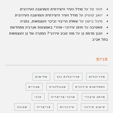
זוהר טל
על
מודל העיר היצירתית והמושבה העירונית
יואב קוטיק
על
מודל העיר היצירתית והמושבה העירונית
מיכל ביטון
על
שאלת הריבוי וכיכר העצמאות, נתניה
סאטיבה
על
חוסן עירוני-אזורי באמצעות אנרגיה מתחדשת
הגנן מרמת גן
על
מהו טבע עירוני? המקרה של גן העצמאות
בתל אביב
תגיות
אדריכלות
אדריכלות נוף
אלימות
התחדשות עירונית
טכנולוגיה
מגורים
מרחב ציבורי
מרכז-פריפריה
עוני
עיצוב עירוני
עירוניות
פריפריה
שכונה