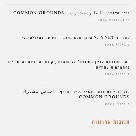
בסיס משותף – أساس مشترك – COMMON GROUNDS
13 באוגוסט 2024
כתבה ב-YNET על מחקר חדש במעבדה העוסק בהצללה בעיר
4 ביולי 2024
האם השכונות עדיין חשובות? על תושבים, קובעי מדיניות ואפשרויות
להתפתחות עתידית
2 ביולי 2024
קול קורא לתחרות בנושא: בסיס משותף – أساس مشترك –
COMMON GROUNDS
4 ביוני 2024
תגובות אחרונות