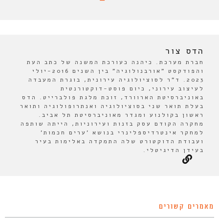
הדס צור
חברת מערכת. כיהנה כעורכת המשנה של כתב העת
והפודקסט "אורבנולוגיה" בין השנים 2016-יולי
2023. ד"ר לסוציולוגיה עירונית, בוגרת המעבדה
לעיצוב עירוני, כיום פוסט-דוקטורנטית
באוניברסיטת הארוורד, זוכת מלגת פולברייט. הדס
בעלת תואר שני בסוציולוגיה ואנתרופולוגיה ותואר
ראשון בקולנוע ומגדר מאוניברסיטת תל אביב.
מחקרה הקודם עסק בזנות ועירוניות, הייתה שותפה
למחקר אינטרדיספלינרי בנושא 'ערים חכמות'
ועבודת הדוקטורט שלה התמקדה באלימות בעיר
בעידן הדיגיטלי.
מאמרים קשורים