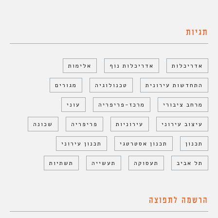
תגיות
אדריכלות
אדריכלות נוף
אלימות
התחדשות עירונית
טכנולוגיה
מגורים
מרחב ציבורי
מרכז-פריפריה
עוני
עיצוב עירוני
עירוניות
פריפריה
שכונה
תכנון
תכנון אסטרטגי
תכנון עירוני
תל אביב
תעסוקה
תעשייה
תשתיות
הרשמה לתפוצה