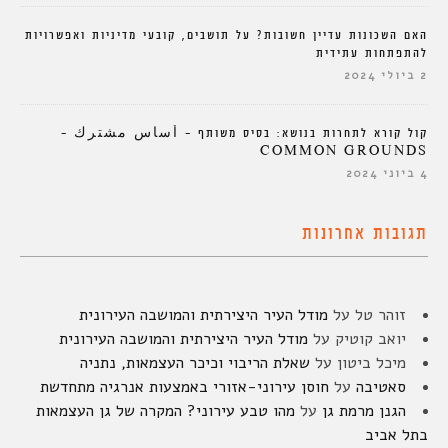
האם השכונות עדיין חשובות? על תושבים, קובעי מדיניות ואפשרויות
להתפתחות עתידית
2 ביולי 2024
קול קורא לתחרות בנושא: בסיס משותף – أساس مشترك –
COMMON GROUNDS
4 ביוני 2024
תגובות אחרונות
זוהר טל
על
מודל העיר היצירתית והמושבה העירונית
יואב קוטיק
על
מודל העיר היצירתית והמושבה העירונית
מיכל ביטון
על
שאלת הריבוי וכיכר העצמאות, נתניה
סאטיבה
על
חוסן עירוני-אזורי באמצעות אנרגיה מתחדשת
הגנן מרמת גן
על
מהו טבע עירוני? המקרה של גן העצמאות
בתל אביב