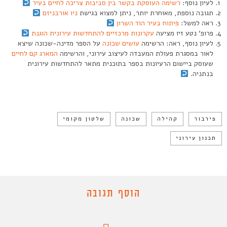
לעיון נוסף:
רשימה
העוסקת בקשר בין סביבות צריכה לחיים בעיר
תגובה נוספת, מאוחרת יותר, ניתן למצוא בגישת
ניו
אורבניזם
ראה למשל:
פיתוח
בעיר
הוד
השרון
פרופ’ נטע זיו מציעה
עקרונות
מרכזיים
להתחדשות
עירונית
הוגנת
לעיון נוסף, ראה: הרשימה
עושים שכונה
על הספר מדינה-שכונה שיצא
לאור במסגרת פעולת המעבדה לעיצוב עירוני, והרשימה
המארג קם לחיים
שעוסק ביישום הרעיונות בספר בתוכנית מתאר להתחדשות עירונית
בנתניה.
פירבור
קהילה
שכונה
שלטון מקומי
תכנון עירוני
הוסף תגובה