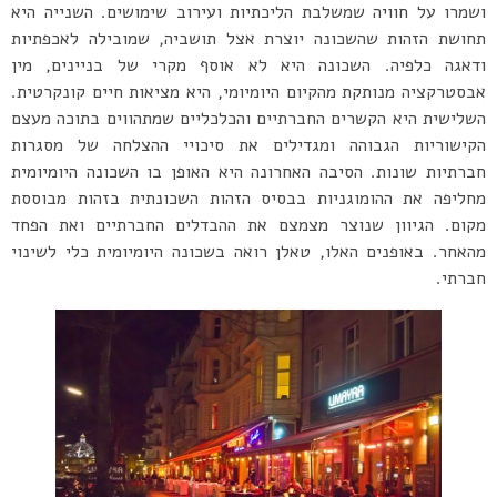
ושמרו על חוויה שמשלבת הליכתיות ועירוב שימושים. השנייה היא
תחושת הזהות שהשכונה יוצרת אצל תושביה, שמובילה לאכפתיות
ודאגה כלפיה. השכונה היא לא אוסף מקרי של בניינים, מין
אבסטרקציה מנותקת מהקיום היומיומי, היא מציאות חיים קונקרטית.
השלישית היא הקשרים החברתיים והכלכליים שמתהווים בתוכה מעצם
הקישוריות הגבוהה ומגדילים את סיכויי ההצלחה של מסגרות
חברתיות שונות. הסיבה האחרונה היא האופן בו השכונה היומיומית
מחליפה את ההומוגניות בבסיס הזהות השכונתית בזהות מבוססת
מקום. הגיוון שנוצר מצמצם את ההבדלים החברתיים ואת הפחד
מהאחר. באופנים האלו, טאלן רואה בשכונה היומיומית כלי לשינוי
חברתי.