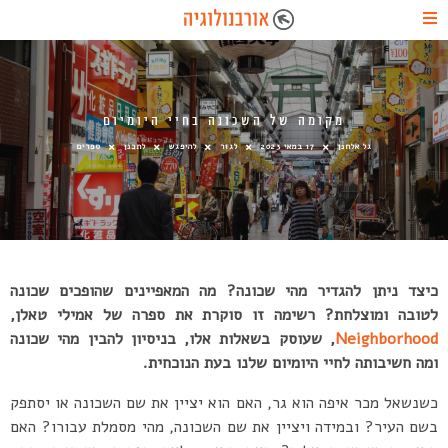
מקומה של השכונה בחיי היומיום
גל אלחנן
17 במאי 2023
לגור
להיפגש
לתכנן
ספרים
כיצד ניתן להגדיר מהי שכונה? מה המאפיינים שהופכים שכונה
לטובה ומוצלחת? רשימה זו סוקרת את ספרה של אמילי טאלן,
Neighborhood
, שעוסק בשאלות אלו, בניסיון להבין מהי שכונה
ומה חשיבותה לחיי היומיום שלנו בעת הנוכחית.
כשנשאל מכר איפה הוא גר, האם הוא יציין את שם השכונה או יסתפק
בשם העיר? ובמידה ויציין את שם השכונה, מהי מסמלת עבורו? האם