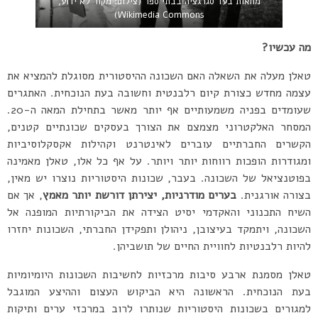
מחאות בעד סגרגציה בבתי ספר (צילום: מקור לא ידוע,
Wikimedia Commons)
מה עכשיו?
טאלן מעלה את השאלה האם השכונה ההיסטורית מסוגלת להמציא את
עצמה מחדש כצורת קיום רלבנטית וחשובה בעת הנוכחית. האתגרים
שעומדים בפניה משמעותיים אף יותר מאשר בתחילת המאה ה-20.
המסחר האלקטרוני מצמצם את הצורך בעסקים שכונתיים קטנים,
הקשרים החברתיים עוברים לאינטרנט וקהילות אקסקלוסיביות
ומגודרות הופכות רווחות יותר ויותר. על אף כל אלו, טאלן מאמינה
בפוטנציאל של השכונה. בעבר, שכונות היסטוריות נוצרו יש מאין,
בצורה אורגנית.
בערים מודרניות, יצירתן דורשת יותר מאמץ
, אך אם
השיח התכנוני והאקדמי יסיט הצידה את הביקורתיות המופנה אל
השכונה, ויתמקד בעיצובן, ניהולן ותפקידן החברתי, השכונות יחזרו
להיות רלבנטיות לחוויית החיים של תושביהן.
טאלן מסמנת ארבע סיבות מרכזיות לחשיבות השכונות היומיומיות
בעת הנוכחית. הראשונה היא הביקוש העצום וההיצע המוגבל
למגורים בשכונות היסטוריות שנותרו לרוב במרכזי ערים ותיקות