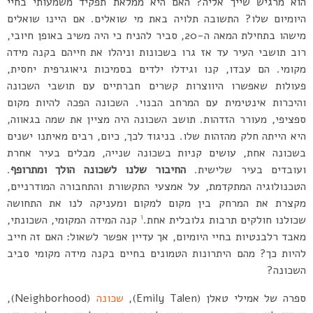
הוא מרגיש שייך אליה? האם היא ממלאת תפקיד משמעותי בחיי
היומיום שלו? התשובה תלויה באת מי שואלים. אם היינו שואלים
מישהו בתחילת המאה ה-20, סביר להניח כי היה משיב באופן חיובי,
רוב תושבי העיר עד אז גרו בשכונות וניהלו את חייהם בקנה מידה
מקומי. הם עבדו, קנו וגידלו ילדים בסמיכות גיאוגרפית יחסית,
פעולות שאפשרו היווצרות קשרים חברתיים עם תושבי השכונה
והיכרות אינטימית עם המרחב הבנוי. השכונה הפכה להיות מקום
ספציפי, מעורר הזדהות. תושב השכונה היה מציין את שמה בגאווה,
היא הייתה חלק מהזהות שלו. בניגוד לכך, כיום, רבים מאיתנו ישנים
בשכונה אחת, עושים קניות בשכונה שנייה, מבלים בעיר אחרת
ועובדים בעיר שלישית.
החיבור שלנו לשכונה הולך ומתרופף
.
הטכנולוגיה המתקדמת, על אמצעי התקשורת והתחבורה המודרניים,
מקצרת את המרחק בין מקום למקום ומעניקה לנו את התחושה
1
שכולנו חולקים תרבות גלובלית אחת.
קנה המידה המקומי, השכונתי,
מאבד רלבנטיות בחיי היומיום, אך עדיין אפשר לשאול: האם זה חייב
להיות כך? מהם היתרונות הטמונים בחיים בקנה מידה מקומי סביב
השכונה?
ספרה של אמילי טאלן (Emily Talen),
שכונה
(Neighborhood),