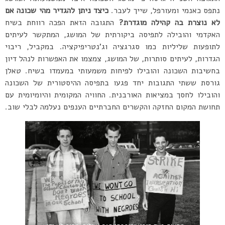
נתפס כאנמי ומעורפל, שייך לעבר.
כיצד ניתן להגדיר מהי שכונה אם
לא נוצרת בה קהילה מוגדרת?
התגובה הזאת הפכה רווחת בשיח
האקדמי והובילה לתפיסה ביקורתית של המושג, המתקשר לעיתים
לתופעות שליליות כמו סגרגציה וג’נטריפיקציה. במקביל, ריבוי
הגדרות, לעיתים סותרות, של המושג, צמצמו את האפשרות לנהל דיון
בחשיבות השכונה והובילו לפיחות משמעותי במעמדו בשיח. טאלן
גורסת ששתי התגובות יחד פגעו בתפיסה ההיסטורית של השכונה
והובילו לחסך במציאות האורבנית. החוויה המקומית והיומיומית עם
תחושת המקום החזקה והקשרים החברתיים הענפים נעלמה לבלי שוב.