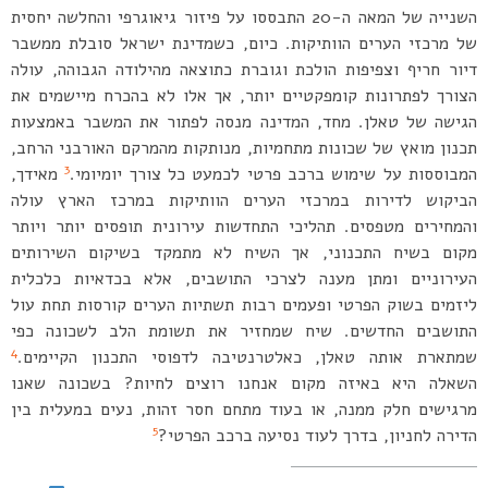
השנייה של המאה ה-20 התבססו על פיזור גיאוגרפי והחלשה יחסית
של מרכזי הערים הוותיקות. כיום, כשמדינת ישראל סובלת ממשבר
דיור חריף וצפיפות הולכת וגוברת כתוצאה מהילודה הגבוהה, עולה
הצורך לפתרונות קומפקטיים יותר, אך אלו לא בהכרח מיישמים את
הגישה של טאלן. מחד, המדינה מנסה לפתור את המשבר באמצעות
תכנון מואץ של שכונות מתחמיות, מנותקות מהמרקם האורבני הרחב,
3
המבוססות על שימוש ברכב פרטי לכמעט כל צורך יומיומי.
מאידך,
הביקוש לדירות במרכזי הערים הוותיקות במרכז הארץ עולה
והמחירים מטפסים. תהליכי התחדשות עירונית תופסים יותר ויותר
מקום בשיח התכנוני, אך השיח לא מתמקד בשיקום השירותים
העירוניים ומתן מענה לצרכי התושבים, אלא בכדאיות כלכלית
ליזמים בשוק הפרטי ופעמים רבות תשתיות הערים קורסות תחת עול
התושבים החדשים. שיח שמחזיר את תשומת הלב לשכונה כפי
4
שמתארת אותה טאלן, כאלטרנטיבה לדפוסי התכנון הקיימים.
השאלה היא באיזה מקום אנחנו רוצים לחיות? בשכונה שאנו
מרגישים חלק ממנה, או בעוד מתחם חסר זהות, נעים במעלית בין
5
הדירה לחניון, בדרך לעוד נסיעה ברכב הפרטי?