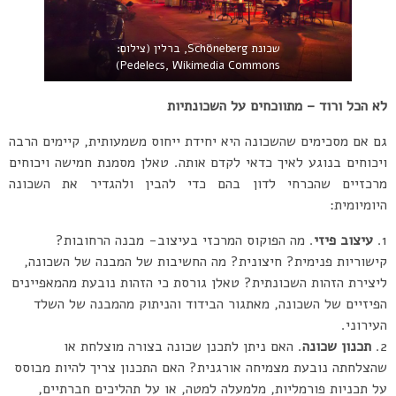
שכונת Schöneberg, ברלין (צילום:
Pedelecs, Wikimedia Commons)
לא הכל ורוד – מתווכחים על השכונתיות
גם אם מסכימים שהשכונה היא יחידת ייחוס משמעותית, קיימים הרבה
ויכוחים בנוגע לאיך כדאי לקדם אותה. טאלן מסמנת חמישה ויכוחים
מרכזיים שהכרחי לדון בהם כדי להבין ולהגדיר את השכונה
היומיומית:
עיצוב פיזי
. מה הפוקוס המרכזי בעיצוב- מבנה הרחובות?
קישוריות פנימית? חיצונית? מה החשיבות של המבנה של השכונה,
ליצירת הזהות השכונתית? טאלן גורסת כי הזהות נובעת מהמאפיינים
הפיזיים של השכונה, מאתגור הבידוד והניתוק מהמבנה של השלד
העירוני.
תכנון שכונה
. האם ניתן לתכנן שכונה בצורה מוצלחת או
שהצלחתה נובעת מצמיחה אורגנית? האם התכנון צריך להיות מבוסס
על תכניות פורמליות, מלמעלה למטה, או על תהליכים חברתיים,