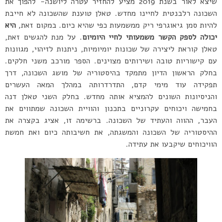
שיצא לאור בשנת 2019 מציע להחזיר עטרה ליושנה- להפוך את
השכונה רלבנטית לחיינו מחדש. טאלן טוענת שהשכונה לא חייבת
להיות סמן גיאוגרפי ריק ממשמעות כפי שהיא כיום. במקום זאת,
היא
יכולה לספק הקשר משמעותי לחיי היומיום
. על מנת להגשים זאת,
טאלן קוראת ליצירה של שכונות יומיומיות, ניתנות לזיהוי, מגוונות
עם קישוריות טובה ושירותים מצוינים. הספר מורכב משני חלקים.
בחלק הראשון הדיון מתמקד בהיסטוריה של מושג השכונה, דרך
תפקידה עוד מימי קדם, התדרדרותה במהלך המאה העשרים
והניסיונות השונים להמציא אותה מחדש. בחלק השני טאלן דנה
בחמישה ויכוחים עקרוניים בתכנון והוויית השכונה שמתווים את
העבר, ההווה והעתיד של השכונה. ברשימה זו, אציג בקצרה את
ההיסטוריה של השכונה והמשגתה, את חשיבותה כיום ואת חמשת
הוויכוחים שיקבעו את עתידה.