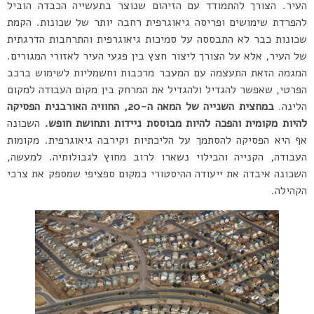
העיר. הצורך להתמודד עם הזיהום שנוצר בתעשייה הכבדה הוביל
להפרדת שימושים ופריסה גיאוגרפית רחבה יותר של שכונות. הקמת
שכונות כבר לא התבססה על סמיכות גיאוגרפית והתרחבות הדרגתית
של העיר, אלא על הצורך ליצור חצץ בין פגעי העיר לאזורי המגורים.
המגמה הזאת התעצמה עם המעבר מרכבות וחשמליות לשימוש ברכב
הפרטי, שאפשר להגדיל ולהגדיל את המרחק בין מקום העבודה למקום
הלינה.
במחצית השנייה של המאה ה-20, החוויה האורבנית הפסיקה
להיות מקומית והפכה להיות מבוססת ניידות ותחושת חופש.
השכונה
אף היא הפסיקה להסתמך על הליכתיות וקירבה גיאוגרפית. מקומות
העבודה, הקנייה והבילוי נשארו לרוב מחוץ לגבולותיה. למעשה,
השכונה איבדה את ייעודה ההיסטורי כמקום ספציפי שמספק את צרכי
הקהילה.