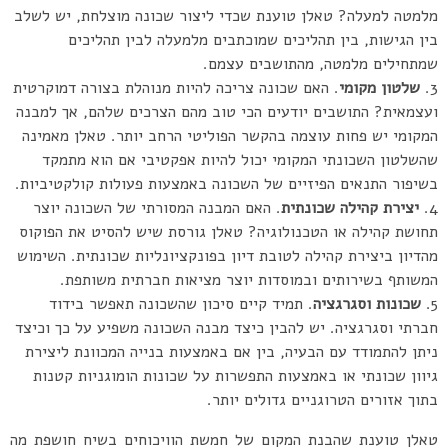
מלמטה למעלה? טאלן טוענת שכדי ליצור שכונה מוצלחת, יש לשלב
בין הגישות, בין תהליכים שמוכתבים מלמעלה לבין תהליכים
שמתחילים מלמטה, מהתושבים עצמם.
שלטון מקומי
. האם שכונה צריכה להיות מנוהלת בצורה דמוקרטית
ועצמאית? התושבים יודעים הכי טוב מהם הצרכים שלהם, אך למבנה
המקומי יש פחות עוצמה בהקשר הפוליטי הרחב יותר. טאלן מאמינה
שהשלטון השכונתי המקומי יכול להיות אפקטיבי אם הוא מתמקד
בשיפור התנאים הפיזיים של השכונה באמצעות פעולות קולקטיביות.
יצירת קהילה שכונתית
. האם המבנה המסורתי של השכונה יוצר
תחושת קהילה או הטכנולוגיה? טאלן גורסת שיש להסיט את הפוקוס
מהדיון ביצירת קהילה לטובת דיון בפונקציונליות שכונתית. השימוש
המשותף בשירותים ובמוסדות יוצר מציאות חברתית משותפת.
שכונות וסגרגציה
. תמיד קיים סיכון שהשכונה תאפשר בידוד
חברתי וסגרגציה. יש להבין כיצד מבנה השכונה משפיע על כך וכיצד
ניתן להתמודד עם הבעיה, בין אם באמצעות בנייה המכוונת ליצירת
גיוון שכונתי או באמצעות התפשרות על שכונות הומוגניות קטנות
בתוך אזורים הטרוגניים גדולים יותר.
טאלן טוענת שהבנת המקום של חמשת הוויכוחים בשיח חושפת מה