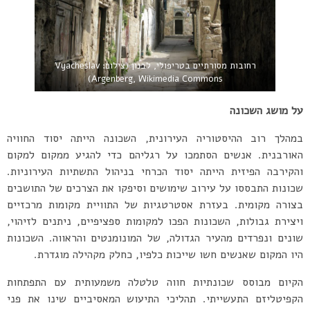
רחובות מסורתיים בטריפולי, לבנון (צילום: Vyacheslav
Argenberg, Wikimedia Commons)
על מושג השכונה
במהלך רוב ההיסטוריה העירונית, השכונה הייתה יסוד החוויה
האורבנית. אנשים הסתמכו על רגליהם כדי להגיע ממקום למקום
והקירבה הפיזית הייתה יסוד הכרחי בניהול התשתיות העירוניות.
שכונות התבססו על עירוב שימושים וסיפקו את הצרכים של התושבים
בצורה מקומית. בעזרת אסטרטגיות של התוויית מקומות מרכזיים
ויצירת גבולות, השכונות הפכו למקומות ספציפיים, ניתנים לזיהוי,
שונים ונפרדים מהעיר הגדולה, של המונומנטים והראווה. השכונות
היו המקום שאנשים חשו שייכות כלפיו, כחלק מקהילה מוגדרת.
הקיום מבוסס שכונתיות חווה טלטלה משמעותית עם התפתחות
הקפיטליזם התעשייתי. תהליכי התיעוש המאסיביים שינו את פני