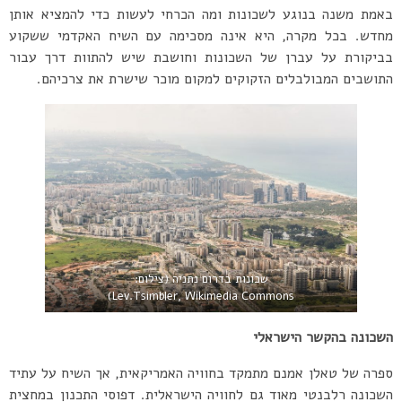
באמת משנה בנוגע לשכונות ומה הכרחי לעשות כדי להמציא אותן
מחדש. בכל מקרה, היא אינה מסכימה עם השיח האקדמי ששקוע
בביקורת על עברן של השכונות וחושבת שיש להתוות דרך עבור
התושבים המבולבלים הזקוקים למקום מוכר שישרת את צרכיהם.
שכונות בדרום נתניה (צילום:
Lev.Tsimbler, Wikimedia Commons)
השכונה בהקשר הישראלי
ספרה של טאלן אמנם מתמקד בחוויה האמריקאית, אך השיח על עתיד
השכונה רלבנטי מאוד גם לחוויה הישראלית. דפוסי התכנון במחצית