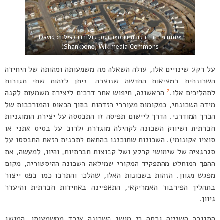
פיתוח פרברי בקולורדו ספרינגס, קולורדו (צילום: David
Shankbone, Wikimedia Commons)
על רקע שינויים אלו, עולה השאלה מה משמעותה ומהותה של היחידה
השכונתית במציאות החדשה שנוצרה. ניתן לזהות שתי תגובות
2
לתהליכים אלו.
הראשונה, חיפוש אחר דרכים ליצירת משמעות לקנה
מידה השכונתי, כמקומות מעוררי הזדהות בתוך הכאוס והמורכבות של
הכרך המודרני. הדרך ליישום תפיסה זו התבססה על יצירת הומוגניות
חברתית ושיווק השכונה לקהילה מוגדרת (לרוב על בסיס אתני או
סוציו אקונומי). השכונות שתוכננו בהתאם לתבנית הזאת התבססו על
סגרגציה של שימושי קרקע ושל קבוצות חברתיות, והיוו, למעשה, את
ההפך המוחלט מהתפקיד המקורי שמילאה השכונה ההיסטורית, מקום
מפגש מגוון. הזהות בשכונות האלו, שהלכו והתרבו כמו בפס ייצור
בתהליך הפירבור האמריקאי, התאפיינה באחידות חברתית והיעדר
גיוון.
התגובה השנייה גרסה כי מושג השכונה איבד ממשמעותו. המושג