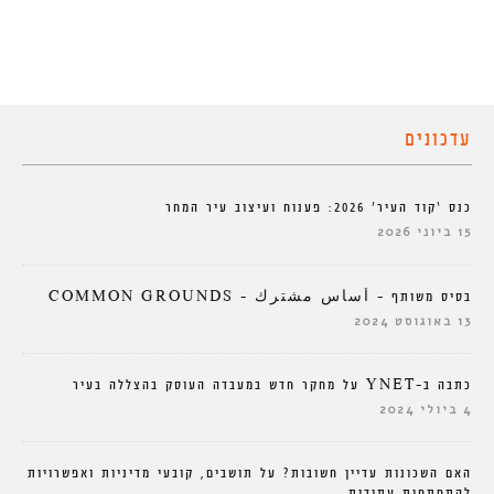
עדכונים
כנס ‘קוד העיר’ 2026: פענוח ועיצוב עיר המחר
15 ביוני 2026
בסיס משותף – أساس مشترك – COMMON GROUNDS
13 באוגוסט 2024
כתבה ב-YNET על מחקר חדש במעבדה העוסק בהצללה בעיר
4 ביולי 2024
האם השכונות עדיין חשובות? על תושבים, קובעי מדיניות ואפשרויות
להתפתחות עתידית