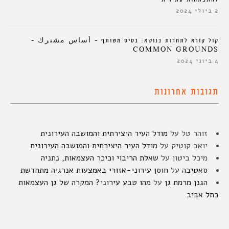
2 ביולי 2024
קול קורא לתחרות בנושא: בסיס משותף – أساس مشترك –
COMMON GROUNDS
4 ביוני 2024
תגובות אחרונות
זוהר טל
על
מודל העיר היצירתית והמושבה העירונית
יואב קוטיק
על
מודל העיר היצירתית והמושבה העירונית
מיכל ביטון
על
שאלת הריבוי וכיכר העצמאות, נתניה
סאטיבה
על
חוסן עירוני-אזורי באמצעות אנרגיה מתחדשת
הגנן מרמת גן
על
מהו טבע עירוני? המקרה של גן העצמאות
בתל אביב