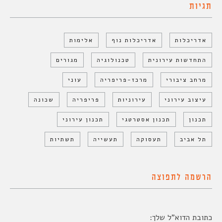
תגיות
אדריכלות
אדריכלות נוף
אלימות
התחדשות עירונית
טכנולוגיה
מגורים
מרחב ציבורי
מרכז-פריפריה
עוני
עיצוב עירוני
עירוניות
פריפריה
שכונה
תכנון
תכנון אסטרטגי
תכנון עירוני
תל אביב
תעסוקה
תעשייה
תשתיות
הרשמה לתפוצה
כתובת הדוא"ל שלך: