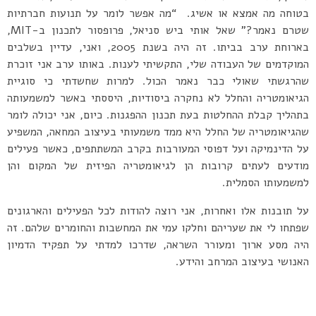
בטוחה מה אמצא או אשיג. “מה אפשר לומר על תנועות חברתיות
שטרם נאמר?” שאל אותי ביש סניאל, פרופסור לתכנון ב-MIT,
בארוחת ערב בביתו. זה היה בשנת 2005, ואני, עדיין בשלבים
המוקדמים של העבודה שלי, התקשיתי לענות. באותו ערב אני זוכרת
שהרגשתי שאולי כבר נאמר הכול. למרות שחשדתי כי סוגיית
הגיאומטריה והחלל לא נחקרה ביסודיות, היססתי באשר למשמעותה
בתהליך קבלת ההחלטות בעת תכנון ההפגנות. כיום, אני יכולה לומר
שהגיאומטריה של החלל היא ממד משמעותי בעיצוב המחאה, המשפיע
על הדינמיקה ועל דפוסי המעורבות בקרב המשתתפים, כאשר פעילים
מודעים לעתים קרובות הן לגיאומטריה הפיזית של המקום והן
למשמעותו הסמלית.
על תובנות אלו ואחרות, אני רוצה להודות לכל הפעילים והארגונים
שפתחו לי את שעריהם וחלקו עמי את המחשבות והחומרים שלהם. זה
היה מסע ארוך ומעורר השראה, שדרכו למדתי על תפקיד הדמיון
האנושי בעיצוב המרחב והידע.