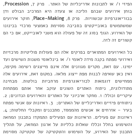
הפיזי ו/ או לתכונות אדריכליות של האתר. פרק 7,
Procession
,
בוחן אירועים שבהם הליכה או צעדה היא המרכיב הבולט ודן
בכוריאוגרפיות עכשוויות. פרק 8,
Place-Making
, חוקר אירועים
שמשתמשים באובייקטים בסביבה מסוימת כאמצעי מרכזי בכינונו
של האירוע. הגוף בסוג זה של פעולה הוא משני לאובייקט, אם כי הם
קשורים זה לזה.
כל האירועים המתוארים בפרקים אלה הם פעולות פוליטיות מרכזיות
ואירועי מפתח בקנה מידה לאומי ו/ או בינלאומי משנות השישים ועד
ימינו. עם זאת, מקרים מגוונים אלה אינם מייצגים רשימה מקיפה,
ואין כאן שאיפה לבנות מפת ייצוג מלאה. במקום זאת, אירועים אלה
ממחישים דוגמאות לכוריאוגרפיות מרחביות בולטות. מבחינה
מתודולוגית, ניתוח האתרים השונים עוקב אחר אותם מפתחות
עיקריים וכולל: 1. מחקר ארכיוני על האתרים והאירועים הנדונים; 2.
ניתוחים פיזיים ואדריכליים של האתרים; 3. ראיונות עם אנשי מפתח
בעיר – אזרחים או אנשים מהממסד, מתכננים ומקבלי החלטות; 4.
ראיונות עם פעילים. הראיונות עם הפעילים התמקדו בתכנון המחאה
והשימוש בחלל וכללו שאלות כלליות על ארגון המחאה, על תהליך
התכנון של האירוע, על השימוש והטקטיקה של טקטיקה מסוימת