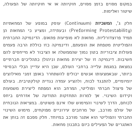
במקום מסוים בזמן מסוים, חוקיותה או אי חוקיותה של הפעולה,
שיטור ואלימות.
חלק ג’,
המשכיות
(Continuum) עוסק במופע של המחאתיות
(Preforming Protestability) ובעתידה, ומציע כי המחאות הן
תמיד פרוצדורליות. מחאות לא מופיעות פתאום. הדינמיקה החברתית
והפוליטית מטפחת את הופעתם, ודינמיקה כזו כוללת הרבה פעמים
פעולות ציבוריות בטון נמוך שהממשלה או הציבור לא מייחסים להם
חשיבות. דינמיקה זו של יצירת מחאות וניהולן כתהליכים חברתיים
נמצאת במגמת עלייה ברחבי העולם, שכן היא עדיין הכלי הבסיסי
ביותר, שבאמצעותו אנשים יכולים להשתחרר באופן זמני מאילוצים
יומיומיים, להתנגד לכוח, ולהציע עמדה נגדית קולקטיבית. בעולם
של פיצול חברתי ופוליטי, המרחב הוא המפתח ליצירת משמעות
וקידום השינוי. אך למרות התחזקות התודעה של אזרחים ביחס
לכוחם, הדרך לשינוי והמימוש שלו אינם פשוטים. במציאות הנוכחית
של עולם מורכב, של מרחבים עירוניים מפוקחים, מימוש השינוי
החברתי והפוליטי הוא אתגר מורכב במיוחד. חלק מסכם זה בוחן את
האתגרים של הפעילים כיום בתכנון מחאות.