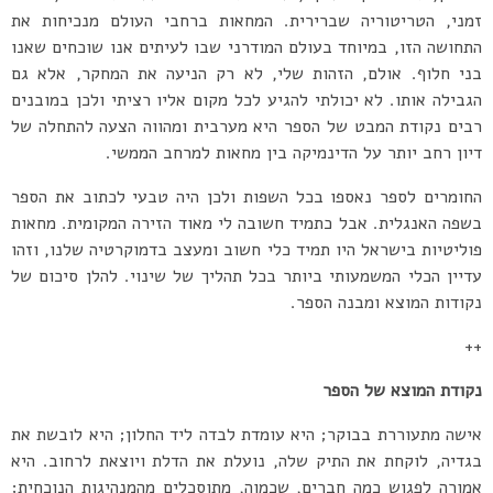
זמני, הטריטוריה שברירית. המחאות ברחבי העולם מנכיחות את
התחושה הזו, במיוחד בעולם המודרני שבו לעיתים אנו שוכחים שאנו
בני חלוף. אולם, הזהות שלי, לא רק הניעה את המחקר, אלא גם
הגבילה אותו. לא יכולתי להגיע לכל מקום אליו רציתי ולכן במובנים
רבים נקודת המבט של הספר היא מערבית ומהווה הצעה להתחלה של
דיון רחב יותר על הדינמיקה בין מחאות למרחב הממשי.
החומרים לספר נאספו בכל השפות ולכן היה טבעי לכתוב את הספר
בשפה האנגלית. אבל כתמיד חשובה לי מאוד הזירה המקומית. מחאות
פוליטיות בישראל היו תמיד כלי חשוב ומעצב בדמוקרטיה שלנו, וזהו
עדיין הכלי המשמעותי ביותר בכל תהליך של שינוי. להלן סיכום של
נקודות המוצא ומבנה הספר.
++
נקודת המוצא של הספר
אישה מתעוררת בבוקר; היא עומדת לבדה ליד החלון; היא לובשת את
בגדיה, לוקחת את התיק שלה, נועלת את הדלת ויוצאת לרחוב. היא
אמורה לפגוש כמה חברים, שכמוה, מתוסכלים מהמנהיגות הנוכחית;