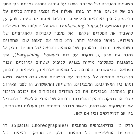
משפיעה ההגדרה של המרחב הפיזי על פיתוח יחסים זמניים בין המון
רב של אנשים. פרק זה בוחן שאלות אלו ומציג סקירה כללית על
הדינמיקה בין אירועים פוליטיים וחללים ציבוריים בעיר. פרק 3,
חיזוק ההשפעה
(
Enhancing Impact
), הוא על יכולתם של הפעילים
להעביר את המסרים שלהם אל מעבר לגבולות גיאוגרפיים של
האירוע. באופן ספציפי יותר, הוא בוחן את האופן שבו שחקנים
משתמשים במרחב ובארגון של המחאה בהפצה של מסרים. חלק א’
נסגר עם פרק 4,
מיקוח על כוח
(
Bargaining Power
), הדן
בהפגנות כתהליכי מיקוח בנוגע לניכוס שטחים עירוניים עבור
המחאה. בהיסטוריה הארוכה של מחאות אזרחיות, לעיתים קרובות,
מארגנים חותמים על עסקאות עם הרשויות והמשטרה מראש. משא
ומתן בין המארגנים, המפגינים, הרשויות והמשטרה, הן לפני האירוע
והן במהלכו, מגבילים את כל הצדדים ומגבירים את יכולת הניבוי
לגבי הדינמיקה במהלך ההפגנות. בכוחה של המדינה לאפשר ולהגביל
את טקטיקות האזרחים, כאשר מדובר ביחסים בין פעילים ומשטרים,
בין אם דמוקרטים ובין אם לאו.
חלק ב’,
כוריאוגרפיה מרחבית
(Spatial Choreographies), דן
בממדים הספציפיים של מחאות. חלק זה מתמקד בעיצוב של