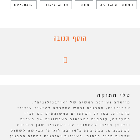
המחאה החברתית
מחאה
מרחב ציבורי
קונפליקט
הוסף תגובה
טלי חתוקה
מייסדת ועורכת ראשית של "אורבנולוגיה".
אדריכלית, מתכננת וראש המעבדה לעיצוב עירוני.
מחקריה, כמו גם המחקרים המשותפים עם חברי
המעבדה, עוסקים במציאות העכשווית של הערים
ובאופן שניתן להתמודד עם האתגרים שהן מציבות
למתכננים. בכתיבתה ב"אורבנולוגיה" מבקשת לשאול
שאלות סביב הנחות, רעיונות ואופנות בתחום התכנון