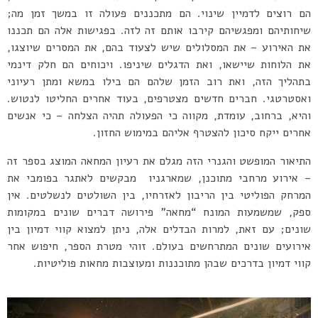
הם רוצים לדמיין שינוי. הם מתכננים פעולה זו במשך זמן מה;
שיחותיהם ומפגשיהם קירבו אותם זה לזה. בפגישות אלה הם תכננו
את האירוע – את המסלולים שיש לצעוד בהם, את המסרים שיוצגו,
את הלוחות שיישאו, ואת הדגלים שיניפו. ויכוחים הם חלק דינמי
בתהליך הזה, ואת רוב הזמן שלהם הם בילו במשא ומתן רעיוני
ואסטרטגי. חברים חדשים מצטרפים, בעוד אחרים החליטו לנטוש.
והיא, ברחוב, עומדת, מקווה כי הפעולה תהיה הצלחה – כי אנשים
אחרים ייקח סיכון להצטרף אליהם במימוש החזון.
התיאור המופשט והגנרי הזה מגלם את רעיון המחאה המוצג בספר זה
– אירוע מרחבי מתוכנן, שמארגניו מבקשים לאתגר בפומבי את
המרחק הפוליטי בין הריבון לאזרחיו, בין השולטים לנשלטים. אין
ספק, שמשמעות המונח “מחאה” פירושה דברים שונים במקומות
שונים; עם זאת, למרות הבדלים אלה, ניתן למצוא קווי דמיון בין
אירועים שונים המתרחשים בעולם. זוהי מטרת הספר, חיפוש אחר
קווי דמיון בדרכים שבהן מתוכננות ומעוצבות מחאות פוליטיות.