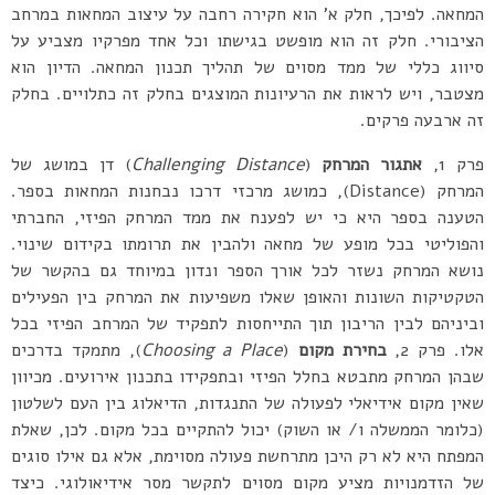
המחאה. לפיכך, חלק א’ הוא חקירה רחבה על עיצוב המחאות במרחב
הציבורי. חלק זה הוא מופשט בגישתו וכל אחד מפרקיו מצביע על
סיווג כללי של ממד מסוים של תהליך תכנון המחאה. הדיון הוא
מצטבר, ויש לראות את הרעיונות המוצגים בחלק זה כתלויים. בחלק
זה ארבעה פרקים.
פרק 1,
אתגור המרחק
(
Challenging Distance
) דן במושג של
המרחק (Distance), כמושג מרכזי דרכו נבחנות המחאות בספר.
הטענה בספר היא כי יש לפענח את ממד המרחק הפיזי, החברתי
והפוליטי בכל מופע של מחאה ולהבין את תרומתו בקידום שינוי.
נושא המרחק נשזר לכל אורך הספר ונדון במיוחד גם בהקשר של
הטקטיקות השונות והאופן שאלו משפיעות את המרחק בין הפעילים
וביניהם לבין הריבון תוך התייחסות לתפקיד של המרחב הפיזי בכל
אלו. פרק 2,
בחירת מקום
(
Choosing a Place
), מתמקד בדרכים
שבהן המרחק מתבטא בחלל הפיזי ובתפקידו בתכנון אירועים. מכיוון
שאין מקום אידיאלי לפעולה של התנגדות, הדיאלוג בין העם לשלטון
(כלומר הממשלה ו/ או השוק) יכול להתקיים בכל מקום. לכן, שאלת
המפתח היא לא רק היכן מתרחשת פעולה מסוימת, אלא גם אילו סוגים
של הזדמנויות מציע מקום מסוים לתקשר מסר אידיאולוגי. כיצד