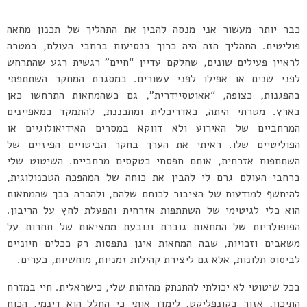
כבר יותר מעשור אני מנסה להבין את התהליך של תכנון מחאה
פוליטית. התהליך הזה היה כרוך בנסיעות ברחבי העולם, במטרה
לראיין פעילים שונים, שחלקם עדיין “חיים” רגשית רגע שהתרחש
לפני שנים או אפילו לפני עשורים. במסגרת המחקר השתתפתי
בהפגנות, כצופה, “אאוטסיידרית”, גם כשהמחאות התרחשו כאן
בארץ. מטרתי היתה, כאדריכלית ומתכננת, להתמקד במאפיינים
המרחביים של האירוע ולא דווקא במסרים האידיאולוגיים או
הפוליטיים שלו. ראיתי את הערך בחקר הביטויים הפיזיים של
השתתפות אזרחית, אותם תפסתי כטקסים מרחביים. השיטוט שלי
ברחבי העולם גרם לי להבין את כוחה של המהפכה הטכנולוגית,
להיחשף למודעות של הציבור לכוחם שלהם, ולהכרה בכך שהמחאות
הוא כלי לגיטימי של השתתפות אזרחית והפעלת לחץ על הריבון.
הפופולריות של המחאות גוברת ונובעת ממציאות של תחרות על
משאבים וזכויות, שבה המחאות אינן נתפסות רק ככלים חיוניים
לביסוס תלונות, אלא גם ליצירת קהילות זמניות, מוחשיות, בערים.
בכל שיטוטי לא יכולתי להתנתק מהזהות שלי, כישראלית. חיי במזרח
התיכון, אזור בקונפליקט, לימדו אותי כי החלל הוא דינמי, הכוח