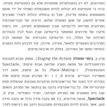
האירועים, לא רק כהתגלמויות אסתטיות אלא גם כטקטיקות פעולה.
ברור כי טקטיקות לא יכולות להיות משוכפלות (אפילו על ידי אותם
משתמשים באותה מדינה), אבל הן בהחלט יכולות לעורר מפגינים
אחרים לחשוב על אופן הפעולה שלהם. הרעיון של הכוריאוגרפיה
המרחבית מתייחס לדינמיקה שבין המשתתפים למרחב. זהו ניתוח
מיקרו של אירועים המתמקד בדינמיקה שבין הגוף לבין ההגדרות
הפיזיות של החלל, בין הדינמיקה החברתית של המחאה לבין
המרכיבים הטקסיים (למשל, צעידה, שירה), קוד הלבוש ולוח הזמנים
(העיתוי ומשך של האירוע). בחלק זה ארבעה פרקים.
פרק 5,
בימוי הפעולה
(
Staging the Action
), מספק מבוא לתכונות
הדרמטורליות של מחאה ומציג שלושה אבות טיפוס: Spectacle,
Procession, ו-Place-Making. כל אב טיפוס, מוצג דרך
מאפייניו הגנריים. פרקים 6, 7 ו -8 מציגים אבות טיפוס אלה
בפירוט דרך הצגה של כוריאוגרפיות מרחביות מגוונות שנופלות תחת
קטיגוריות אלו. כל כוריאוגרפיה נדונה גם בהקשר של המרחב והאופן
שבו היא מאתגרת את המרחק המרחבי, הפיזי והפוליטי. פרק 6,
Spectacle
, מנתח אירועים, בין אם בקנה מידה גדול או בקנה מידה
קטן, אשר נוטים להיות התכנסויות מתוכננות היטב עם רגישות לסדר