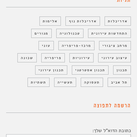
תגיות
אדריכלות
אדריכלות נוף
אלימות
התחדשות עירונית
טכנולוגיה
מגורים
מרחב ציבורי
מרכז-פריפריה
עוני
עיצוב עירוני
עירוניות
פריפריה
שכונה
תכנון
תכנון אסטרטגי
תכנון עירוני
תל אביב
תעסוקה
תעשייה
תשתיות
הרשמה לתפוצה
כתובת הדוא"ל שלך: