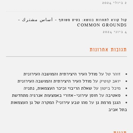
2 ביולי 2024
קול קורא לתחרות בנושא: בסיס משותף – أساس مشترك –
COMMON GROUNDS
4 ביוני 2024
תגובות אחרונות
זוהר טל
על
מודל העיר היצירתית והמושבה העירונית
יואב קוטיק
על
מודל העיר היצירתית והמושבה העירונית
מיכל ביטון
על
שאלת הריבוי וכיכר העצמאות, נתניה
סאטיבה
על
חוסן עירוני-אזורי באמצעות אנרגיה מתחדשת
הגנן מרמת גן
על
מהו טבע עירוני? המקרה של גן העצמאות
בתל אביב