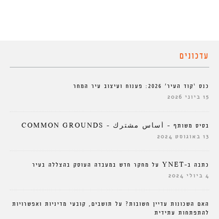
עדכונים
כנס ‘קוד העיר’ 2026: פענוח ועיצוב עיר המחר
15 ביוני 2026
בסיס משותף – أساس مشترك – COMMON GROUNDS
13 באוגוסט 2024
כתבה ב-YNET על מחקר חדש במעבדה העוסק בהצללה בעיר
4 ביולי 2024
האם השכונות עדיין חשובות? על תושבים, קובעי מדיניות ואפשרויות
להתפתחות עתידית