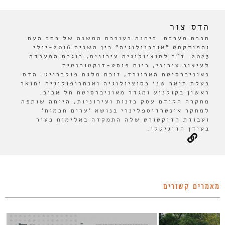
הדס צור
חברת מערכת. כיהנה כעורכת המשנה של כתב העת
והפודקסט "אורבנולוגיה" בין השנים 2016-יולי
2023. ד"ר לסוציולוגיה עירונית, בוגרת המעבדה
לעיצוב עירוני, כיום פוסט-דוקטורנטית
באוניברסיטת הארוורד, זוכת מלגת פולברייט. הדס
בעלת תואר שני בסוציולוגיה ואנתרופולוגיה ותואר
ראשון בקולנוע ומגדר מאוניברסיטת תל אביב.
מחקרה הקודם עסק בזנות ועירוניות, הייתה שותפה
למחקר אינטרדיספלינרי בנושא 'ערים חכמות'
ועבודת הדוקטורט שלה התמקדה באלימות בעיר
בעידן הדיגיטלי.
מאמרים קשורים