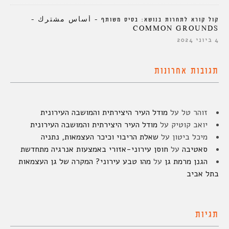
קול קורא לתחרות בנושא: בסיס משותף – أساس مشترك –
COMMON GROUNDS
4 ביוני 2024
תגובות אחרונות
זוהר טל
על
מודל העיר היצירתית והמושבה העירונית
יואב קוטיק
על
מודל העיר היצירתית והמושבה העירונית
מיכל ביטון
על
שאלת הריבוי וכיכר העצמאות, נתניה
סאטיבה
על
חוסן עירוני-אזורי באמצעות אנרגיה מתחדשת
הגנן מרמת גן
על
מהו טבע עירוני? המקרה של גן העצמאות
בתל אביב
תגיות