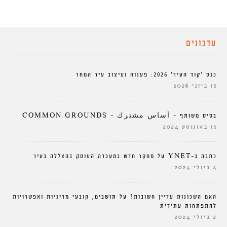
עדכונים
כנס ‘קוד העיר’ 2026: פענוח ועיצוב עיר המחר
15 ביוני 2026
בסיס משותף – أساس مشترك – COMMON GROUNDS
13 באוגוסט 2024
כתבה ב-YNET על מחקר חדש במעבדה העוסק בהצללה בעיר
4 ביולי 2024
האם השכונות עדיין חשובות? על תושבים, קובעי מדיניות ואפשרויות
להתפתחות עתידית
2 ביולי 2024