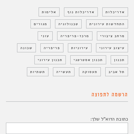
אדריכלות
אדריכלות נוף
אלימות
התחדשות עירונית
טכנולוגיה
מגורים
מרחב ציבורי
מרכז-פריפריה
עוני
עיצוב עירוני
עירוניות
פריפריה
שכונה
תכנון
תכנון אסטרטגי
תכנון עירוני
תל אביב
תעסוקה
תעשייה
תשתיות
הרשמה לתפוצה
כתובת הדוא"ל שלך: