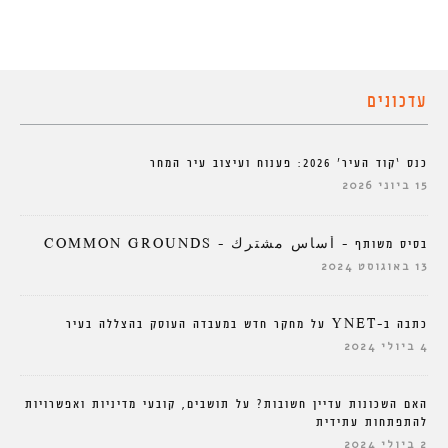
עדכונים
כנס ‘קוד העיר’ 2026: פענוח ועיצוב עיר המחר
15 ביוני 2026
בסיס משותף – أساس مشترك – COMMON GROUNDS
13 באוגוסט 2024
כתבה ב-YNET על מחקר חדש במעבדה העוסק בהצללה בעיר
4 ביולי 2024
האם השכונות עדיין חשובות? על תושבים, קובעי מדיניות ואפשרויות
להתפתחות עתידית
2 ביולי 2024