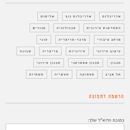
אדריכלות
אדריכלות נוף
אלימות
התחדשות עירונית
טכנולוגיה
מגורים
מרחב ציבורי
מרכז-פריפריה
עוני
עיצוב עירוני
עירוניות
פריפריה
שכונה
תכנון
תכנון אסטרטגי
תכנון עירוני
תל אביב
תעסוקה
תעשייה
תשתיות
הרשמה לתפוצה
כתובת הדוא"ל שלך: