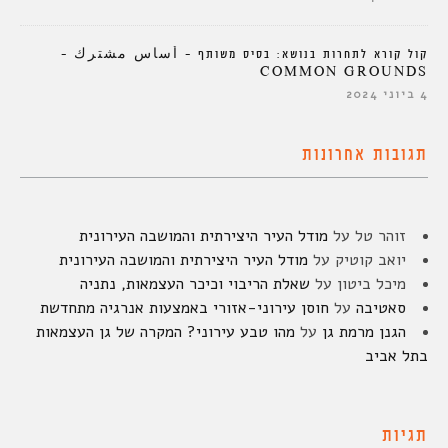
קול קורא לתחרות בנושא: בסיס משותף – أساس مشترك –
COMMON GROUNDS
4 ביוני 2024
תגובות אחרונות
זוהר טל
על
מודל העיר היצירתית והמושבה העירונית
יואב קוטיק
על
מודל העיר היצירתית והמושבה העירונית
מיכל ביטון
על
שאלת הריבוי וכיכר העצמאות, נתניה
סאטיבה
על
חוסן עירוני-אזורי באמצעות אנרגיה מתחדשת
הגנן מרמת גן
על
מהו טבע עירוני? המקרה של גן העצמאות
בתל אביב
תגיות