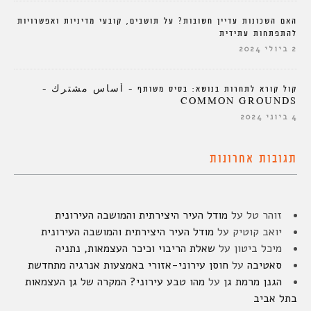
האם השכונות עדיין חשובות? על תושבים, קובעי מדיניות ואפשרויות
להתפתחות עתידית
2 ביולי 2024
קול קורא לתחרות בנושא: בסיס משותף – أساس مشترك –
COMMON GROUNDS
4 ביוני 2024
תגובות אחרונות
זוהר טל
על
מודל העיר היצירתית והמושבה העירונית
יואב קוטיק
על
מודל העיר היצירתית והמושבה העירונית
מיכל ביטון
על
שאלת הריבוי וכיכר העצמאות, נתניה
סאטיבה
על
חוסן עירוני-אזורי באמצעות אנרגיה מתחדשת
הגנן מרמת גן
על
מהו טבע עירוני? המקרה של גן העצמאות
בתל אביב