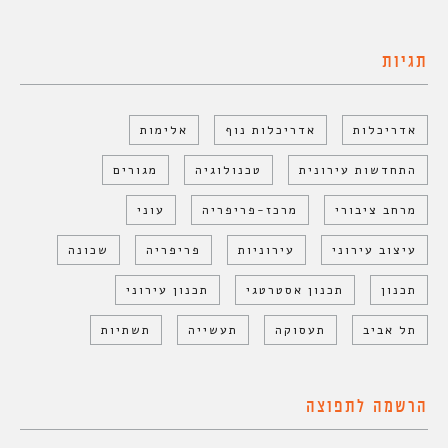
תגיות
אדריכלות
אדריכלות נוף
אלימות
התחדשות עירונית
טכנולוגיה
מגורים
מרחב ציבורי
מרכז-פריפריה
עוני
עיצוב עירוני
עירוניות
פריפריה
שכונה
תכנון
תכנון אסטרטגי
תכנון עירוני
תל אביב
תעסוקה
תעשייה
תשתיות
הרשמה לתפוצה