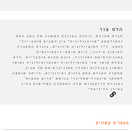
הדס צור
חברת מערכת. כיהנה כעורכת המשנה של כתב העת
והפודקסט "אורבנולוגיה" בין השנים 2016-יולי
2023. ד"ר לסוציולוגיה עירונית, בוגרת המעבדה
לעיצוב עירוני, כיום פוסט-דוקטורנטית
באוניברסיטת הארוורד, זוכת מלגת פולברייט. הדס
בעלת תואר שני בסוציולוגיה ואנתרופולוגיה ותואר
ראשון בקולנוע ומגדר מאוניברסיטת תל אביב.
מחקרה הקודם עסק בזנות ועירוניות, הייתה שותפה
למחקר אינטרדיספלינרי בנושא 'ערים חכמות'
ועבודת הדוקטורט שלה התמקדה באלימות בעיר
בעידן הדיגיטלי.
מאמרים קשורים