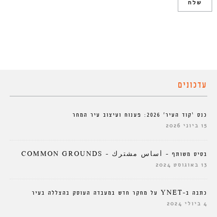
עדכונים
כנס ‘קוד העיר’ 2026: פענוח ועיצוב עיר המחר
15 ביוני 2026
בסיס משותף – أساس مشترك – COMMON GROUNDS
13 באוגוסט 2024
כתבה ב-YNET על מחקר חדש במעבדה העוסק בהצללה בעיר
4 ביולי 2024