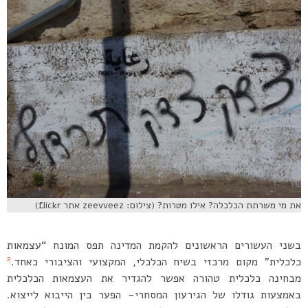
את מי משרתת הכלכלה? אילו מטרות? (צילום: zeevveez אתר flickr)
בשני העשורים הראשונים להקמת המדינה תפס המונח “עצמאות
2
כלכלית” מקום מרכזי בשיח הכלכלי, המקצועי והציבורי כאחד.
מבחינה כלכלית טהורה אפשר להגדיר את העצמאות הכלכלית
באמצעות גודלו של הגירעון המסחרי- הפער בין הייבוא לייצוא.