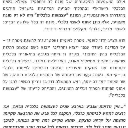
אולם המשמעות ההיסטורית של מונח זה והתפקיד שמילא בשיח
הכלכלי הישראלי ובתהליך קביעת המדיניות בישראל חורגים
מהגדרתו האקונומטרית.
המונח “עצמאות כלכלית” היה לא רק מונח
מקצועי, אלא כונן אתוס לאומי כלכלי
. מונח זה כלל שלושה רבדים:
לאומי-מדיני, כלכלי-מקצועי וחברתי-ריבודי.
הוא הציע חזון לאומי, מטרה לאומית ואסטרטגיה להשגת מטרה זו –
על המדינה לעודד ענפי ייצוא ותחליפי ייבוא לשם צמצום התלות
הכלכלית בהון החיצוני. מטרה זו היתה מגובה בתיאוריה כלכלית
שראתה בתקציב ממשלתי מאוזן, באינפלציה נמוכה, ביעילות כלכלית
ובתחרות עם שווקים חיצוניים תנאים הכרחיים לפיתוח כלכלי
בר-קיימא. בשנת 1951 עם ניסוחה של התכנית כלכלית החדשה של
שר האוצר דאז דב יוסף, ראש הממשלה דוד בן גוריון המשיך להגן על
אתוס הפיתוח המהיר ועליית ההמונים, והתייחס לרעיון של “עצמאות
כלכלית”:
“
…אין וודאות שנגיע בארבע שנים לעצמאות כלכלית מלאה. אנו
רוצים להגיע לביטחון כלכלי, המקנה לכל פרט
את ההרגשה שקיומו
מושתת על קרקע מוצקת, שהוא מקיים רמת חיים גבוהה, לפיכך
יובטחו חינוך לכל ילד, שירותי בריאות לכל אזרח וערך חסכונותיהם