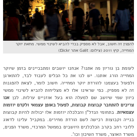
להפגין זה חשוב, אבל לא מספיק בכדי להביא לשינוי ממשי. מחאת יוקר
המחייה, קיץ 2011 (צילום: Galit אתר flickr)
לעומת בן גוריון מה אתנו? אנחנו יושבים ומתבכיינים בזמן שיוקר
המחייה הורג אותנו. יש לנו את כל הכלים לעבוד לבד, להתארגן
ולפעול בעצמנו להורדת יוקר המחייה. חשוב לומר, לצאת להפגנות
זה לא מספיק. כפי שראינו אלו לא מצליחות להביא לשינוי ממשי
כיוון שמי שיושב שם למעלה הוא בעל אוזניים ערלות. לכן
אנו
צריכים להתחבר קבוצות קבוצות, לפעול באופן עצמאי ולקדם יוזמות
עצמאיות
. בתחומי הנדל”ן והכלכלה יוזמות אלו יכולות להיות קבוצות
בנייה וקבוצות רכישה לשם הורדת מחירים. במקביל עלינו לדאוג
ללובי רחב בקרב הכלכלנים היושבים בממשל המרכזי, משרד הפנים,
משרד האוצר, משרד השיכון וכו’.