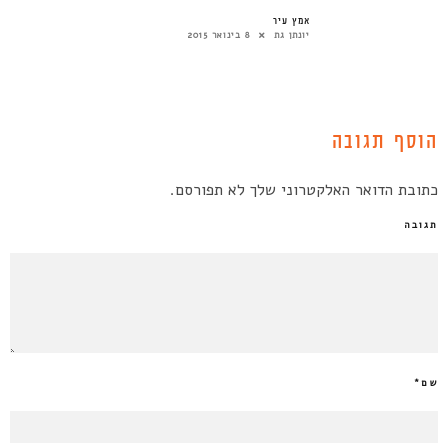
פואטיקה של פינוי-בינוי
אמץ עיר
חן רוזנק
17 בספטמבר 2014
יונתן גת
8 בינואר 2015
הוסף תגובה
כתובת הדואר האלקטרוני שלך לא תפורסם.
תגובה
שם
*