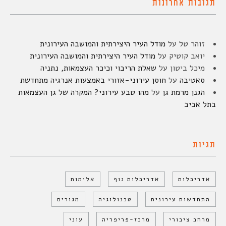
תגובות אחרונות
זוהר טל
על
מודל העיר היצירתית והמושבה העירונית
יואב קוטיק
על
מודל העיר היצירתית והמושבה העירונית
מיכל ביטון
על
שאלת הריבוי וכיכר העצמאות, נתניה
סאטיבה
על
חוסן עירוני-אזורי באמצעות אנרגיה מתחדשת
הגנן מרמת גן
על
מהו טבע עירוני? המקרה של גן העצמאות
בתל אביב
תגיות
אדריכלות
אדריכלות נוף
אלימות
התחדשות עירונית
טכנולוגיה
מגורים
מרחב ציבורי
מרכז-פריפריה
עוני