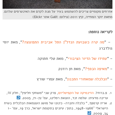
אזרחים מקומיים צריכים להשתמש בעיר על מנת לקדם את האינטרסים שלהם.
מחאת יוקר המחייה, קיץ 2011 (צילום: Galit אתר flickr)
לקריאה נוספת:
– “
מה קרה כשבועת הנדל”ן התל אביבית התפוצצה?
“, מאת יוסי
גולדברג
– “
עתידו של הדיור הציבורי
“, מאת טלי חתוקה
– “
מאיפה הכסף?
“, מאת חן רוזנק
– “
הכלכלה שמאחורי התכנון
“, מאת עמרי שורץ
פ.ברודל.
הדינמיקה של הקפיטליזם
, פרק שני “משחקי חליפין”, חלק IV,
עריכה מדעית: שלמה זנד, הוצאת רסלינג, עמ’ 71-72, 2005.
אריה קרמפף, ” כלכלה וחברה- כינונו של מושג העצמאות הכלכלית בשיח
הישראלי 1948-1966″, בתוך: עיונים בתקומת ישראל, כרך 19, עמ’ 1-
34, 2009.