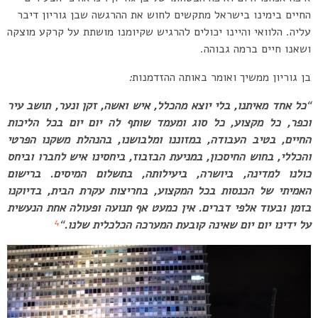
החיים בימינו בישראל מתקשים לחוש את ההרגשה שבן גוריון דיבר
עליה. הלוואי והיינו יכולים להרגיש שקיומנו מושתת על קרקע מוצקה
ושאנו חיים ברמה גבוהה.
בן גוריון ממשיך ואומר באותה ההזדמנות
:
“
כל אחד מאיתנו, בלי יוצא מהכלל, איש ואשה, זקן ונער, תושב עיר
וכפר, כל מקצוע, כל סוג ומעמד שותף לה יום יום בכל הליכות
החיים, בטיב העבודה, במזוננו ומלבושנו, בהנהלת משקנו הפרטי
והכללי, בחוש החיסכון, במניעת הבזבוז, ביחסינו איש לחברו וביחס
כולנו למדינה, ביושרה, ביעילותה, בתשלום המיסים. ברישום
האמיתי של הכנסות בכל המקצוע, בחריצות עקרת הבית, בדיוקנו
בזמן ובעוד אלפי דברים. אין כמעט אף תנועה ופעולה אחת הנעשית
4
על ידינו יום יום שאינה קובעת המערכה הכלכלית שלנו.
“