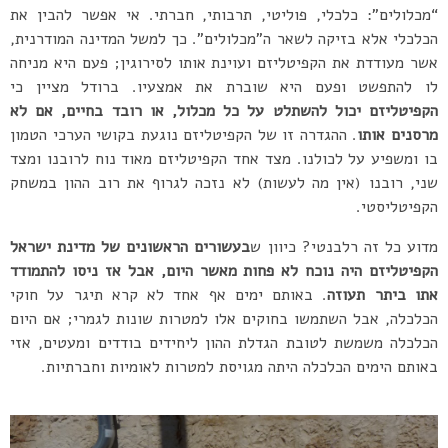
“מכלולים”: כלכלי, פוליטי, תרבותי, חברתי. אי אפשר להבין את
הכלכלי אלא בזיקה לשאר ה”מכלולים”. כך למשל המדינה המודרנית,
אשר מעודדת את הקפיטליזם ועוינת אותו לסירוגין; פעם היא מניחה
לו להתפשט ופעם היא שוברת את אמצעיו. ברודל מציין כי
הקפיטליזם יכול להשתלט על כל מכלול, או רובד בחיים, אם לא
מרסנים אותו
. ההגדרה זו של הקפיטליזם נוגעת בקושי הערכי הטמון
בו ומשפיע על לכולנו. מצד אחד הקפיטליזם מאוד נוח לרובנו ומצד
שני, רובנו (אין מה לעשות) לא נזכה לגרוף את רוב ההון במשחק
הקפיטליסטי.
מדוע כל זה רלבנטי? כיוון ש
בעשורים הראשונים של מדינת ישראל
הקפיטליזם היה נוכח לא פחות מאשר היום, אבל אז ניסו להתמודד
אתו ביתר תעוזה
. באותם ימים אף אחד לא קרא תיגר על חוקי
הכלכלה, אבל השתמשו בחוקים אלו למטרות שונות לגמרי; אם היום
הכלכלה משמשת לטובת הגדלת ההון ליחידים בודדים ומעטים, אזי
באותם הימים הכלכלה היתה מגויסת למטרות לאומיות וחברתיות.