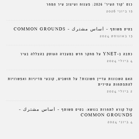
כנס ‘קוד העיר’ 2026: פענוח ועיצוב עיר המחר
15 ביוני 2026
בסיס משותף – أساس مشترك – COMMON GROUNDS
13 באוגוסט 2024
כתבה ב-YNET על מחקר חדש במעבדה העוסק בהצללה בעיר
4 ביולי 2024
האם השכונות עדיין חשובות? על תושבים, קובעי מדיניות ואפשרויות
להתפתחות עתידית
2 ביולי 2024
קול קורא לתחרות בנושא: בסיס משותף – أساس مشترك –
COMMON GROUNDS
4 ביוני 2024