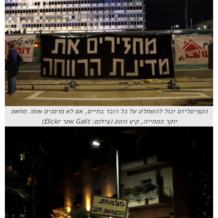
הקפיטליזם יכול להשתלט על כל רובד בחיים, אם לא מרסנים אותו. מחאת
יוקר המחייה, קיץ 2011 (צילום: Galit אתר flickr)