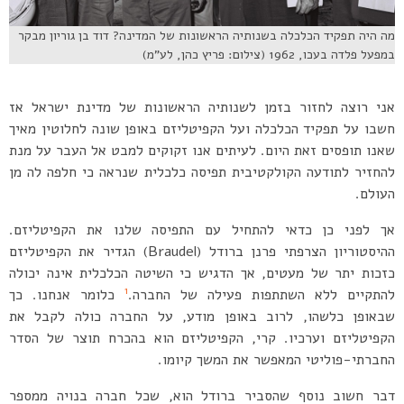
מה היה תפקיד הכלכלה בשנותיה הראשונות של המדינה? דוד בן גוריון מבקר
במפעל פלדה בעכו, 1962 (צילום: פריץ כהן, לע”מ)
אני רוצה לחזור בזמן לשנותיה הראשונות של מדינת ישראל אז
חשבו על תפקיד הכלכלה ועל הקפיטליזם באופן שונה לחלוטין מאיך
שאנו תופסים זאת היום. לעיתים אנו זקוקים למבט אל העבר על מנת
להחזיר לתודעה הקולקטיבית תפיסה כלכלית שנראה כי חלפה לה מן
העולם.
אך לפני כן כדאי להתחיל עם התפיסה שלנו את הקפיטליזם.
ההיסטוריון הצרפתי פרנן ברודל (Braudel) הגדיר את הקפיטליזם
כזכות יתר של מעטים, אך הדגיש כי השיטה הכלכלית אינה יכולה
1
להתקיים ללא השתתפות פעילה של החברה.
כלומר אנחנו. כך
שבאופן כלשהו, לרוב באופן מודע, על החברה כולה לקבל את
הקפיטליזם וערכיו. קרי, הקפיטליזם הוא בהכרח תוצר של הסדר
החברתי-פוליטי המאפשר את המשך קיומו.
דבר חשוב נוסף שהסביר ברודל הוא, שכל חברה בנויה ממספר