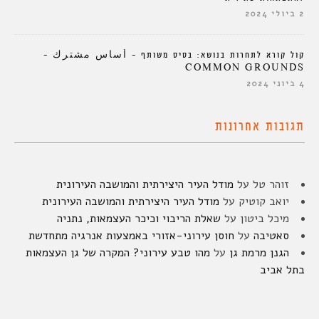
2 ביולי 2024
קול קורא לתחרות בנושא: בסיס משותף – أساس مشترك –
COMMON GROUNDS
4 ביוני 2024
תגובות אחרונות
זוהר טל
על
מודל העיר היצירתית והמושבה העירונית
יואב קוטיק
על
מודל העיר היצירתית והמושבה העירונית
מיכל ביטון
על
שאלת הריבוי וכיכר העצמאות, נתניה
סאטיבה
על
חוסן עירוני-אזורי באמצעות אנרגיה מתחדשת
הגנן מרמת גן
על
מהו טבע עירוני? המקרה של גן העצמאות
בתל אביב