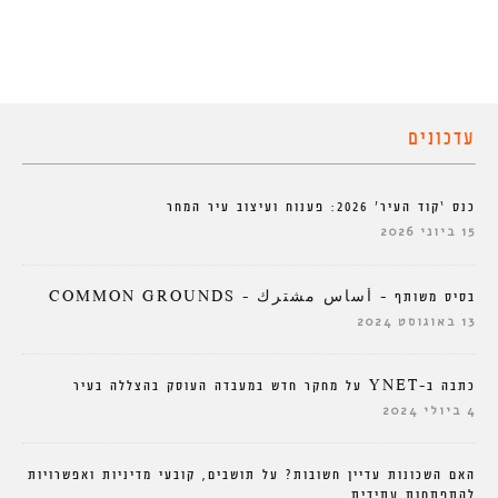
עדכונים
כנס ‘קוד העיר’ 2026: פענוח ועיצוב עיר המחר
15 ביוני 2026
בסיס משותף – أساس مشترك – COMMON GROUNDS
13 באוגוסט 2024
כתבה ב-YNET על מחקר חדש במעבדה העוסק בהצללה בעיר
4 ביולי 2024
האם השכונות עדיין חשובות? על תושבים, קובעי מדיניות ואפשרויות
להתפתחות עתידית