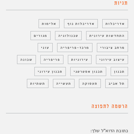
תגיות
אדריכלות
אדריכלות נוף
אלימות
התחדשות עירונית
טכנולוגיה
מגורים
מרחב ציבורי
מרכז-פריפריה
עוני
עיצוב עירוני
עירוניות
פריפריה
שכונה
תכנון
תכנון אסטרטגי
תכנון עירוני
תל אביב
תעסוקה
תעשייה
תשתיות
הרשמה לתפוצה
כתובת הדוא"ל שלך: