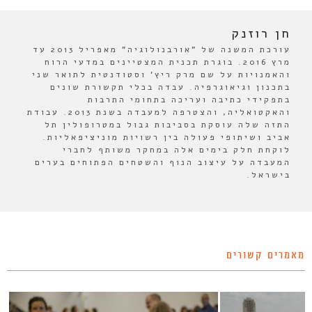
חן רוזנק
עורכת המשנה של "אורבנולוגיה" מאפריל 2013 עד
מרץ 2016. בוגרת תכנית המצטיינים במדעי הרוח
והאמנויות על שם מרק ריץ' וסטודנטית לתואר שני
בתכנון וגיאוגרפיה. עבדה בכלי תקשורת שונים
בתפקידי כתיבה ועריכה בתחומי התרבות
והאקטואליה, והצטרפה למעבדה בשנת 2013. עבודת
התזה שלה עוסקת בסביבות גבול במטרופולין תל
אביב ושיתופי פעולה בין רשויות מוניציפאליות.
לוקחת חלק בימים אלה במחקר משותף לחברי
המעבדה על עיצוב הנוף והשטחים הפתוחים בערים
בישראל.
מאמרים קשורים