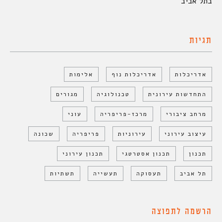
בתל אביב
תגיות
אדריכלות
אדריכלות נוף
אלימות
התחדשות עירונית
טכנולוגיה
מגורים
מרחב ציבורי
מרכז-פריפריה
עוני
עיצוב עירוני
עירוניות
פריפריה
שכונה
תכנון
תכנון אסטרטגי
תכנון עירוני
תל אביב
תעסוקה
תעשייה
תשתיות
הרשמה לתפוצה