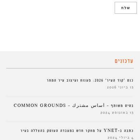
עדכונים
כנס ‘קוד העיר’ 2026: פענוח ועיצוב עיר המחר
15 ביוני 2026
בסיס משותף – أساس مشترك – COMMON GROUNDS
13 באוגוסט 2024
כתבה ב-YNET על מחקר חדש במעבדה העוסק בהצללה בעיר
4 ביולי 2024