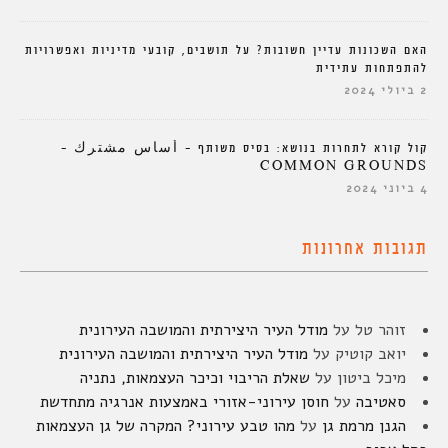
האם השכונות עדיין חשובות? על תושבים, קובעי מדיניות ואפשרויות
להתפתחות עתידית
2 ביולי 2024
קול קורא לתחרות בנושא: בסיס משותף – أساس مشترك –
COMMON GROUNDS
4 ביוני 2024
תגובות אחרונות
זוהר טל
על
מודל העיר היצירתית והמושבה העירונית
יואב קוטיק
על
מודל העיר היצירתית והמושבה העירונית
מיכל ביטון
על
שאלת הריבוי וכיכר העצמאות, נתניה
סאטיבה
על
חוסן עירוני-אזורי באמצעות אנרגיה מתחדשת
הגנן מרמת גן
על
מהו טבע עירוני? המקרה של גן העצמאות