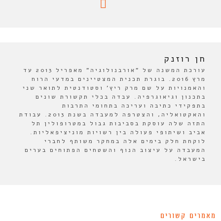
חן רוזנק
עורכת המשנה של "אורבנולוגיה" מאפריל 2013 עד
מרץ 2016. בוגרת תכנית המצטיינים במדעי הרוח
והאמנויות על שם מרק ריץ' וסטודנטית לתואר שני
בתכנון וגיאוגרפיה. עבדה בכלי תקשורת שונים
בתפקידי כתיבה ועריכה בתחומי התרבות
והאקטואליה, והצטרפה למעבדה בשנת 2013. עבודת
התזה שלה עוסקת בסביבות גבול במטרופולין תל
אביב ושיתופי פעולה בין רשויות מוניציפאליות.
לוקחת חלק בימים אלה במחקר משותף לחברי
המעבדה על עיצוב הנוף והשטחים הפתוחים בערים
בישראל.
מאמרים קשורים