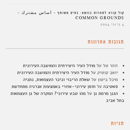
קול קורא לתחרות בנושא: בסיס משותף – أساس مشترك –
COMMON GROUNDS
4 ביוני 2024
תגובות אחרונות
זוהר טל
על
מודל העיר היצירתית והמושבה העירונית
יואב קוטיק
על
מודל העיר היצירתית והמושבה העירונית
מיכל ביטון
על
שאלת הריבוי וכיכר העצמאות, נתניה
סאטיבה
על
חוסן עירוני-אזורי באמצעות אנרגיה מתחדשת
הגנן מרמת גן
על
מהו טבע עירוני? המקרה של גן העצמאות
בתל אביב
תגיות