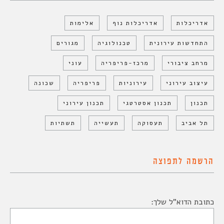
אדריכלות
אדריכלות נוף
אלימות
התחדשות עירונית
טכנולוגיה
מגורים
מרחב ציבורי
מרכז-פריפריה
עוני
עיצוב עירוני
עירוניות
פריפריה
שכונה
תכנון
תכנון אסטרטגי
תכנון עירוני
תל אביב
תעסוקה
תעשייה
תשתיות
הרשמה לתפוצה
כתובת הדוא"ל שלך: