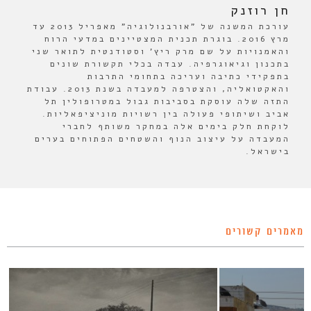
חן רוזנק
עורכת המשנה של "אורבנולוגיה" מאפריל 2013 עד
מרץ 2016. בוגרת תכנית המצטיינים במדעי הרוח
והאמנויות על שם מרק ריץ' וסטודנטית לתואר שני
בתכנון וגיאוגרפיה. עבדה בכלי תקשורת שונים
בתפקידי כתיבה ועריכה בתחומי התרבות
והאקטואליה, והצטרפה למעבדה בשנת 2013. עבודת
התזה שלה עוסקת בסביבות גבול במטרופולין תל
אביב ושיתופי פעולה בין רשויות מוניציפאליות.
לוקחת חלק בימים אלה במחקר משותף לחברי
המעבדה על עיצוב הנוף והשטחים הפתוחים בערים
בישראל.
מאמרים קשורים