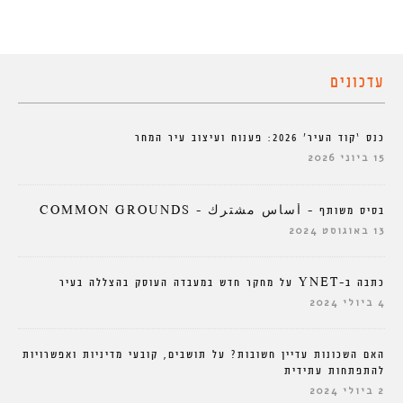
עדכונים
כנס ‘קוד העיר’ 2026: פענוח ועיצוב עיר המחר
15 ביוני 2026
בסיס משותף – أساس مشترك – COMMON GROUNDS
13 באוגוסט 2024
כתבה ב-YNET על מחקר חדש במעבדה העוסק בהצללה בעיר
4 ביולי 2024
האם השכונות עדיין חשובות? על תושבים, קובעי מדיניות ואפשרויות
להתפתחות עתידית
2 ביולי 2024