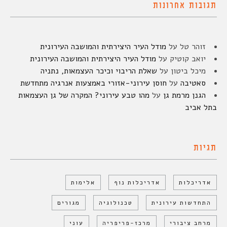
תגובות אחרונות
זוהר טל
על
מודל העיר היצירתית והמושבה העירונית
יואב קוטיק
על
מודל העיר היצירתית והמושבה העירונית
מיכל ביטון
על
שאלת הריבוי וכיכר העצמאות, נתניה
סאטיבה
על
חוסן עירוני-אזורי באמצעות אנרגיה מתחדשת
הגנן מרמת גן
על
מהו טבע עירוני? המקרה של גן העצמאות
בתל אביב
תגיות
אדריכלות
אדריכלות נוף
אלימות
התחדשות עירונית
טכנולוגיה
מגורים
מרחב ציבורי
מרכז-פריפריה
עוני