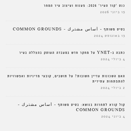
כנס ‘קוד העיר’ 2026: פענוח ועיצוב עיר המחר
15 ביוני 2026
בסיס משותף – أساس مشترك – COMMON GROUNDS
13 באוגוסט 2024
כתבה ב-YNET על מחקר חדש במעבדה העוסק בהצללה בעיר
4 ביולי 2024
האם השכונות עדיין חשובות? על תושבים, קובעי מדיניות ואפשרויות
להתפתחות עתידית
2 ביולי 2024
קול קורא לתחרות בנושא: בסיס משותף – أساس مشترك –
COMMON GROUNDS
4 ביוני 2024