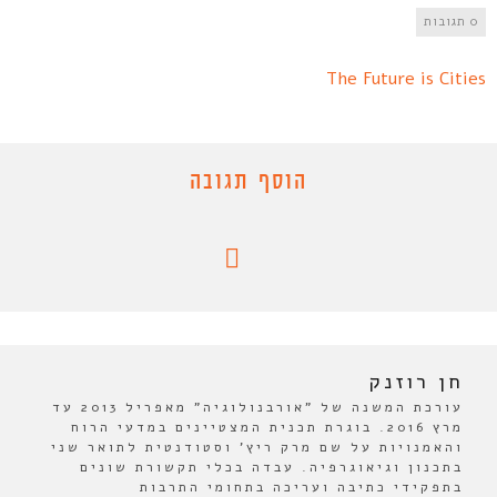
0 תגובות
The Future is Cities
הוסף תגובה
חן רוזנק
עורכת המשנה של "אורבנולוגיה" מאפריל 2013 עד
מרץ 2016. בוגרת תכנית המצטיינים במדעי הרוח
והאמנויות על שם מרק ריץ' וסטודנטית לתואר שני
בתכנון וגיאוגרפיה. עבדה בכלי תקשורת שונים
בתפקידי כתיבה ועריכה בתחומי התרבות