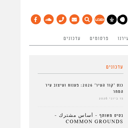
ירנו
פרסומים
עדכונים
עדכונים
כנס ‘קוד העיר’ 2026: פענוח ועיצוב עיר
המחר
15 ביוני 2026
בסיס משותף – أساس مشترك –
COMMON GROUNDS