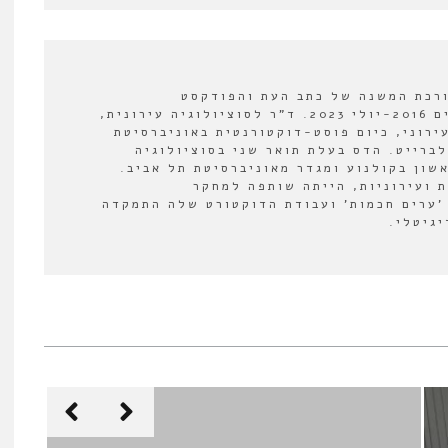
ורכת המשנה של כתב העת והפודקסט
"אורבנולוגיה" בין השנים 2016-יולי 2023. ד"ר לסוציולוגיה עירונית,
ירוני, כיום פוסט-דוקטורנטית באוניברסיטת
לברייט. הדס בעלת תואר שני בסוציולוגיה
אשון בקולנוע ומגדר מאוניברסיטת תל אביב.
 ועירוניות, הייתה שותפה למחקר
'ערים חכמות' ועבודת הדוקטורט שלה התמקדה
יגיטלי.