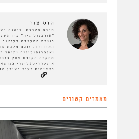
הדס צור
חברת מערכת. כיהנה כע
בוגרת המעבדה לעיצוב ע
הארוורד, זוכת מלגת פו
ואנתרופולוגיה ותואר ר
מחקרה הקודם עסק בזנות
אינטרדיספלינרי בנושא 
באלימות בעיר בעידן הד
מאמרים קשורים