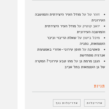
זוהר טל
על
מודל העיר היצירתית והמושבה
העירונית
יואב קוטיק
על
מודל העיר היצירתית
והמושבה העירונית
מיכל ביטון
על
שאלת הריבוי וכיכר
העצמאות, נתניה
סאטיבה
על
חוסן עירוני-אזורי באמצעות
אנרגיה מתחדשת
הגנן מרמת גן
על
מהו טבע עירוני? המקרה
של גן העצמאות בתל אביב
תגיות
אדריכלות
אדריכלות נוף