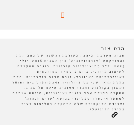
הדס צור
חברת מערכת. כיהנה כעורכת המשנה של כתב העת
והפודקסט "אורבנולוגיה" בין השנים 2016-יולי
2023. ד"ר לסוציולוגיה עירונית, בוגרת המעבדה
לעיצוב עירוני, כיום פוסט-דוקטורנטית
באוניברסיטת הארוורד, זוכת מלגת פולברייט. הדס
בעלת תואר שני בסוציולוגיה ואנתרופולוגיה ותואר
ראשון בקולנוע ומגדר מאוניברסיטת תל אביב.
מחקרה הקודם עסק בזנות ועירוניות, הייתה שותפה
למחקר אינטרדיספלינרי בנושא 'ערים חכמות'
ועבודת הדוקטורט שלה התמקדה באלימות בעיר
בעידן הדיגיטלי.