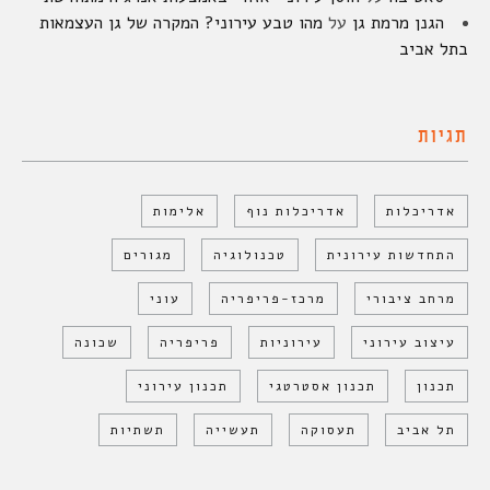
הגנן מרמת גן
על
מהו טבע עירוני? המקרה של גן העצמאות
בתל אביב
תגיות
אדריכלות
אדריכלות נוף
אלימות
התחדשות עירונית
טכנולוגיה
מגורים
מרחב ציבורי
מרכז-פריפריה
עוני
עיצוב עירוני
עירוניות
פריפריה
שכונה
תכנון
תכנון אסטרטגי
תכנון עירוני
תל אביב
תעסוקה
תעשייה
תשתיות