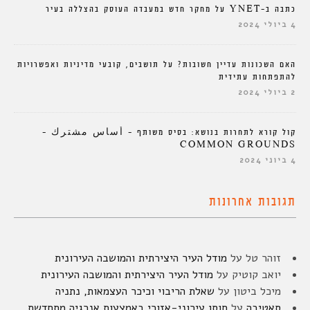
כתבה ב-YNET על מחקר חדש במעבדה העוסק בהצללה בעיר
4 ביולי 2024
האם השכונות עדיין חשובות? על תושבים, קובעי מדיניות ואפשרויות
להתפתחות עתידית
2 ביולי 2024
קול קורא לתחרות בנושא: בסיס משותף – أساس مشترك –
COMMON GROUNDS
4 ביוני 2024
תגובות אחרונות
זוהר טל
על
מודל העיר היצירתית והמושבה העירונית
יואב קוטיק
על
מודל העיר היצירתית והמושבה העירונית
מיכל ביטון
על
שאלת הריבוי וכיכר העצמאות, נתניה
סאטיבה
על
חוסן עירוני-אזורי באמצעות אנרגיה מתחדשת