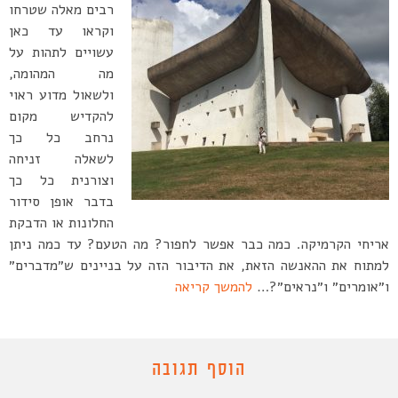
רבים מאלה שטרחו
וקראו עד כאן
עשויים לתהות על
מה המהומה,
ולשאול מדוע ראוי
להקדיש מקום
נרחב כל כך
לשאלה זניחה
וצורנית כל כך
בדבר אופן סידור
החלונות או הדבקת
אריחי הקרמיקה. כמה כבר אפשר לחפור? מה הטעם? עד כמה ניתן
למתוח את ההאנשה הזאת, את הדיבור הזה על בניינים ש״מדברים״
ו״אומרים״ ו״נראים״?…
להמשך קריאה
הוסף תגובה