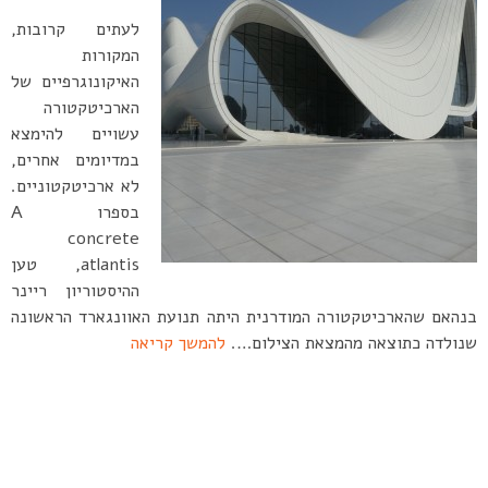
לעתים קרובות,
המקורות
האיקונוגרפיים של
הארכיטקטורה
עשויים להימצא
במדיומים אחרים,
לא ארכיטקטוניים.
בספרו A
concrete
atlantis, טען
ההיסטוריון ריינר
בנהאם שהארכיטקטורה המודרנית היתה תנועת האוונגארד הראשונה
שנולדה כתוצאה מהמצאת הצילום….
להמשך קריאה