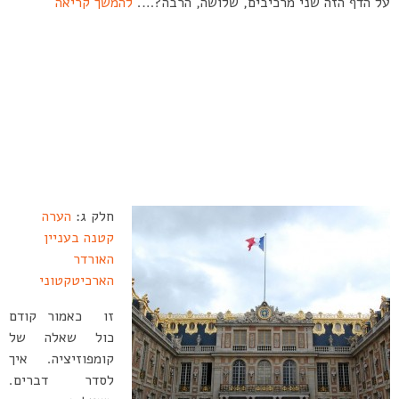
על הדף הזה שני מרכיבים, שלושה, הרבה?….
להמשך קריאה
חלק ג:
הערה
קטנה בעניין
האורדר
הארכיטקטוני
זו כאמור קודם
כול שאלה של
קומפוזיציה. איך
לסדר דברים.