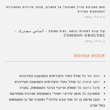
האם השכונות עדיין חשובות? על תושבים, קובעי מדיניות ואפשרויות
להתפתחות עתידית
2 ביולי 2024
קול קורא לתחרות בנושא: בסיס משותף – أساس مشترك –
COMMON GROUNDS
4 ביוני 2024
תגובות אחרונות
זוהר טל
על
מודל העיר היצירתית והמושבה העירונית
יואב קוטיק
על
מודל העיר היצירתית והמושבה העירונית
מיכל ביטון
על
שאלת הריבוי וכיכר העצמאות, נתניה
סאטיבה
על
חוסן עירוני-אזורי באמצעות אנרגיה מתחדשת
הגנן מרמת גן
על
מהו טבע עירוני? המקרה של גן העצמאות
בתל אביב