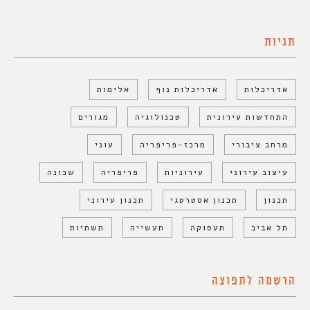
תגיות
אדריכלות
אדריכלות נוף
אלימות
התחדשות עירונית
טכנולוגיה
מגורים
מרחב ציבורי
מרכז-פריפריה
עוני
עיצוב עירוני
עירוניות
פריפריה
שכונה
תכנון
תכנון אסטרטגי
תכנון עירוני
תל אביב
תעסוקה
תעשייה
תשתיות
הרשמה לתפוצה