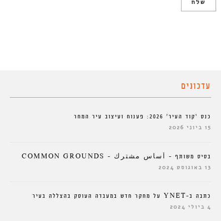
עדכונים
כנס ‘קוד העיר’ 2026: פענוח ועיצוב עיר המחר
15 ביוני 2026
בסיס משותף – أساس مشترك – COMMON GROUNDS
13 באוגוסט 2024
כתבה ב-YNET על מחקר חדש במעבדה העוסק בהצללה בעיר
4 ביולי 2024