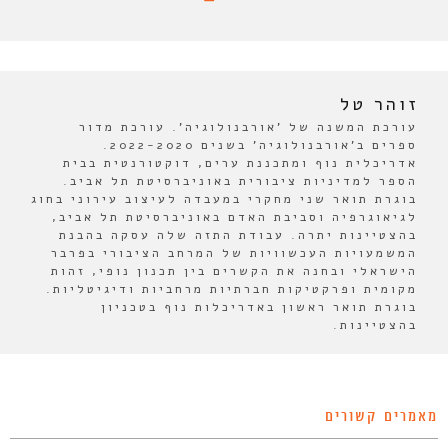
זוהר טל
עורכת המשנה של 'אורבנולוגיה'. עורכת מדור
ספרים ב'אורבנולוגיה' בשנים 2022-2020.
אדריכלית נוף ומתכננת ערים, דוקטורנטית בבית
הספר למדיניות ציבורית באוניברסיטת תל אביב.
בוגרת תואר שני מחקרי במעבדה לעיצוב עירוני בחוג
לגיאוגרפיה וסביבת האדם באוניברסיטת תל אביב,
בהצטיינות יתרה. עבודת התזה שלה עסקה בהבנת
המשמעויות העכשוויות של המרחב הציבורי בפרבר
הישראלי ובחנה את הקשרים בין תכנון נופי, זהות
מקומית ופרקטיקות חברתיות מרחביות ודיגיטליות.
בוגרת תואר ראשון באדריכלות נוף בטכניון
בהצטיינות.
מאמרים קשורים