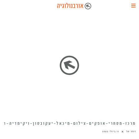
מרכז-מסחרי-אופקים-צילום-מיכאל-יעקובסון-ויקימדיה-1
זוהר טל
11 ביולי 2022