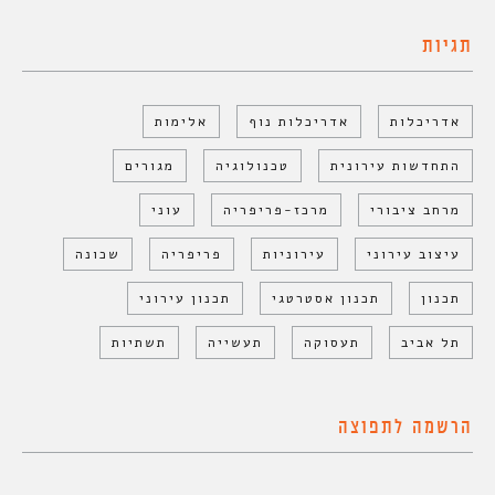
תגיות
אדריכלות
אדריכלות נוף
אלימות
התחדשות עירונית
טכנולוגיה
מגורים
מרחב ציבורי
מרכז-פריפריה
עוני
עיצוב עירוני
עירוניות
פריפריה
שכונה
תכנון
תכנון אסטרטגי
תכנון עירוני
תל אביב
תעסוקה
תעשייה
תשתיות
הרשמה לתפוצה