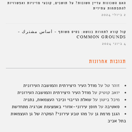
האם השכונות עדיין חשובות? על תושבים, קובעי מדיניות ואפשרויות
להתפתחות עתידית
2 ביולי 2024
קול קורא לתחרות בנושא: בסיס משותף – أساس مشترك –
COMMON GROUNDS
4 ביוני 2024
תגובות אחרונות
זוהר טל
על
מודל העיר היצירתית והמושבה העירונית
יואב קוטיק
על
מודל העיר היצירתית והמושבה העירונית
מיכל ביטון
על
שאלת הריבוי וכיכר העצמאות, נתניה
סאטיבה
על
חוסן עירוני-אזורי באמצעות אנרגיה מתחדשת
הגנן מרמת גן
על
מהו טבע עירוני? המקרה של גן העצמאות
בתל אביב