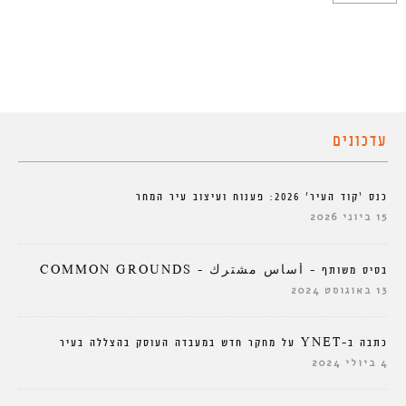
עדכונים
כנס ‘קוד העיר’ 2026: פענוח ועיצוב עיר המחר
15 ביוני 2026
בסיס משותף – أساس مشترك – COMMON GROUNDS
13 באוגוסט 2024
כתבה ב-YNET על מחקר חדש במעבדה העוסק בהצללה בעיר
4 ביולי 2024