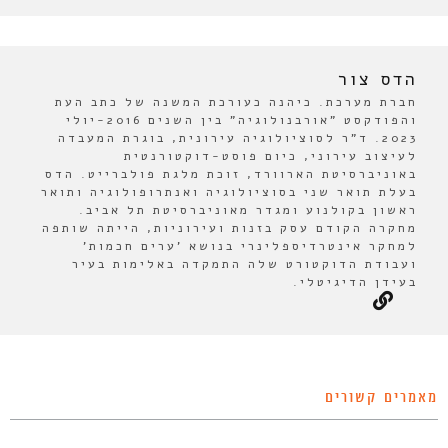
הדס צור
חברת מערכת. כיהנה כעורכת המשנה של כתב העת
והפודקסט "אורבנולוגיה" בין השנים 2016-יולי
2023. ד"ר לסוציולוגיה עירונית, בוגרת המעבדה
לעיצוב עירוני, כיום פוסט-דוקטורנטית
באוניברסיטת הארוורד, זוכת מלגת פולברייט. הדס
בעלת תואר שני בסוציולוגיה ואנתרופולוגיה ותואר
ראשון בקולנוע ומגדר מאוניברסיטת תל אביב.
מחקרה הקודם עסק בזנות ועירוניות, הייתה שותפה
למחקר אינטרדיספלינרי בנושא 'ערים חכמות'
ועבודת הדוקטורט שלה התמקדה באלימות בעיר
בעידן הדיגיטלי.
מאמרים קשורים