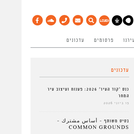
ירנו
פרסומים
עדכונים
עדכונים
כנס ‘קוד העיר’ 2026: פענוח ועיצוב עיר
המחר
15 ביוני 2026
בסיס משותף – أساس مشترك –
COMMON GROUNDS