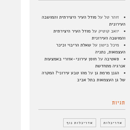
זוהר טל
על
מודל העיר היצירתית והמושבה
העירונית
יואב קוטיק
על
מודל העיר היצירתית
והמושבה העירונית
מיכל ביטון
על
שאלת הריבוי וכיכר
העצמאות, נתניה
סאטיבה
על
חוסן עירוני-אזורי באמצעות
אנרגיה מתחדשת
הגנן מרמת גן
על
מהו טבע עירוני? המקרה
של גן העצמאות בתל אביב
תגיות
אדריכלות
אדריכלות נוף