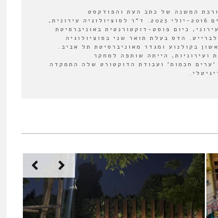
ורכת המשנה של כתב העת והפודקסט
"אורבנולוגיה" בין השנים 2016-יולי 2023. ד"ר לסוציולוגיה עירונית,
ירוני, כיום פוסט-דוקטורנטית באוניברסיטת
לברייט. הדס בעלת תואר שני בסוציולוגיה
אשון בקולנוע ומגדר מאוניברסיטת תל אביב.
 ועירוניות, הייתה שותפה למחקר
'ערים חכמות' ועבודת הדוקטורט שלה התמקדה
יגיטלי.