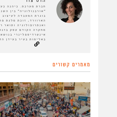
הדס צור
חברת מערכת. כיהנה כע
בוגרת המעבדה לעיצוב ע
הארוורד, זוכת מלגת פו
ואנתרופולוגיה ותואר ר
מחקרה הקודם עסק בזנות
אינטרדיספלינרי בנושא 
באלימות בעיר בעידן הד
מאמרים קשורים