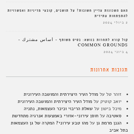
האם השכונות עדיין חשובות? על תושבים, קובעי מדיניות ואפשרויות
להתפתחות עתידית
2 ביולי 2024
קול קורא לתחרות בנושא: בסיס משותף – أساس مشترك –
COMMON GROUNDS
4 ביוני 2024
תגובות אחרונות
זוהר טל
על
מודל העיר היצירתית והמושבה העירונית
יואב קוטיק
על
מודל העיר היצירתית והמושבה העירונית
מיכל ביטון
על
שאלת הריבוי וכיכר העצמאות, נתניה
סאטיבה
על
חוסן עירוני-אזורי באמצעות אנרגיה מתחדשת
הגנן מרמת גן
על
מהו טבע עירוני? המקרה של גן העצמאות
בתל אביב