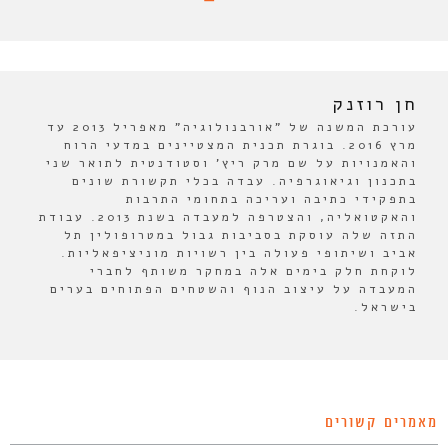
חן רוזנק
עורכת המשנה של "אורבנולוגיה" מאפריל 2013 עד
מרץ 2016. בוגרת תכנית המצטיינים במדעי הרוח
והאמנויות על שם מרק ריץ' וסטודנטית לתואר שני
בתכנון וגיאוגרפיה. עבדה בכלי תקשורת שונים
בתפקידי כתיבה ועריכה בתחומי התרבות
והאקטואליה, והצטרפה למעבדה בשנת 2013. עבודת
התזה שלה עוסקת בסביבות גבול במטרופולין תל
אביב ושיתופי פעולה בין רשויות מוניציפאליות.
לוקחת חלק בימים אלה במחקר משותף לחברי
המעבדה על עיצוב הנוף והשטחים הפתוחים בערים
בישראל.
מאמרים קשורים