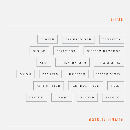
תגיות
אדריכלות
אדריכלות נוף
אלימות
התחדשות עירונית
טכנולוגיה
מגורים
מרחב ציבורי
מרכז-פריפריה
עוני
עיצוב עירוני
עירוניות
פריפריה
שכונה
תכנון
תכנון אסטרטגי
תכנון עירוני
תל אביב
תעסוקה
תעשייה
תשתיות
הרשמה לתפוצה