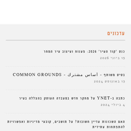
עדכונים
כנס ‘קוד העיר’ 2026: פענוח ועיצוב עיר המחר
15 ביוני 2026
בסיס משותף – أساس مشترك – COMMON GROUNDS
13 באוגוסט 2024
כתבה ב-YNET על מחקר חדש במעבדה העוסק בהצללה בעיר
4 ביולי 2024
האם השכונות עדיין חשובות? על תושבים, קובעי מדיניות ואפשרויות
להתפתחות עתידית