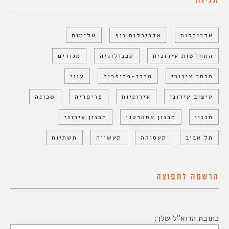
תגיות
אדריכלות
אדריכלות נוף
אלימות
התחדשות עירונית
טכנולוגיה
מגורים
מרחב ציבורי
מרכז-פריפריה
עוני
עיצוב עירוני
עירוניות
פריפריה
שכונה
תכנון
תכנון אסטרטגי
תכנון עירוני
תל אביב
תעסוקה
תעשייה
תשתיות
הרשמה לתפוצה
כתובת הדוא"ל שלך: