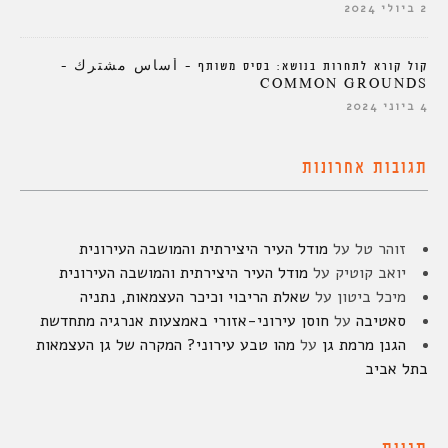
2 ביולי 2024
קול קורא לתחרות בנושא: בסיס משותף – أساس مشترك –
COMMON GROUNDS
4 ביוני 2024
תגובות אחרונות
זוהר טל
על
מודל העיר היצירתית והמושבה העירונית
יואב קוטיק
על
מודל העיר היצירתית והמושבה העירונית
מיכל ביטון
על
שאלת הריבוי וכיכר העצמאות, נתניה
סאטיבה
על
חוסן עירוני-אזורי באמצעות אנרגיה מתחדשת
הגנן מרמת גן
על
מהו טבע עירוני? המקרה של גן העצמאות
בתל אביב