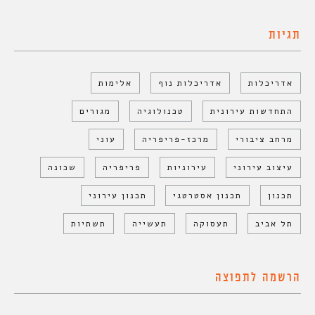
תגיות
אדריכלות
אדריכלות נוף
אלימות
התחדשות עירונית
טכנולוגיה
מגורים
מרחב ציבורי
מרכז-פריפריה
עוני
עיצוב עירוני
עירוניות
פריפריה
שכונה
תכנון
תכנון אסטרטגי
תכנון עירוני
תל אביב
תעסוקה
תעשייה
תשתיות
הרשמה לתפוצה