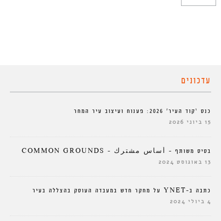
עדכונים
כנס ‘קוד העיר’ 2026: פענוח ועיצוב עיר המחר
15 ביוני 2026
בסיס משותף – أساس مشترك – COMMON GROUNDS
13 באוגוסט 2024
כתבה ב-YNET על מחקר חדש במעבדה העוסק בהצללה בעיר
4 ביולי 2024