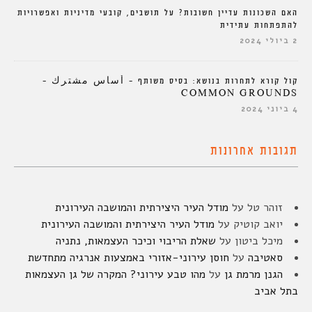
האם השכונות עדיין חשובות? על תושבים, קובעי מדיניות ואפשרויות
להתפתחות עתידית
2 ביולי 2024
קול קורא לתחרות בנושא: בסיס משותף – أساس مشترك –
COMMON GROUNDS
4 ביוני 2024
תגובות אחרונות
זוהר טל
על
מודל העיר היצירתית והמושבה העירונית
יואב קוטיק
על
מודל העיר היצירתית והמושבה העירונית
מיכל ביטון
על
שאלת הריבוי וכיכר העצמאות, נתניה
סאטיבה
על
חוסן עירוני-אזורי באמצעות אנרגיה מתחדשת
הגנן מרמת גן
על
מהו טבע עירוני? המקרה של גן העצמאות
בתל אביב