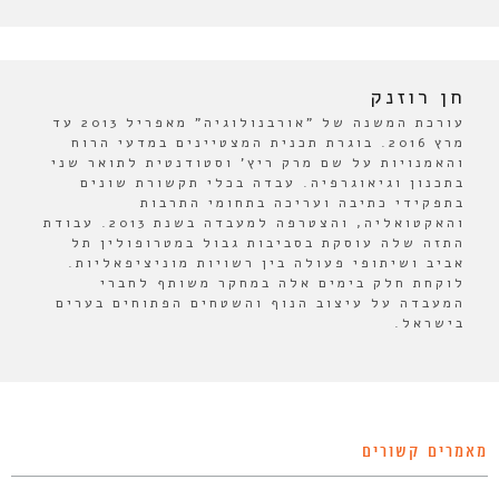
חן רוזנק
עורכת המשנה של "אורבנולוגיה" מאפריל 2013 עד
מרץ 2016. בוגרת תכנית המצטיינים במדעי הרוח
והאמנויות על שם מרק ריץ' וסטודנטית לתואר שני
בתכנון וגיאוגרפיה. עבדה בכלי תקשורת שונים
בתפקידי כתיבה ועריכה בתחומי התרבות
והאקטואליה, והצטרפה למעבדה בשנת 2013. עבודת
התזה שלה עוסקת בסביבות גבול במטרופולין תל
אביב ושיתופי פעולה בין רשויות מוניציפאליות.
לוקחת חלק בימים אלה במחקר משותף לחברי
המעבדה על עיצוב הנוף והשטחים הפתוחים בערים
בישראל.
מאמרים קשורים