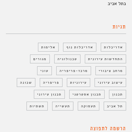
בתל אביב
תגיות
אדריכלות
אדריכלות נוף
אלימות
התחדשות עירונית
טכנולוגיה
מגורים
מרחב ציבורי
מרכז-פריפריה
עוני
עיצוב עירוני
עירוניות
פריפריה
שכונה
תכנון
תכנון אסטרטגי
תכנון עירוני
תל אביב
תעסוקה
תעשייה
תשתיות
הרשמה לתפוצה