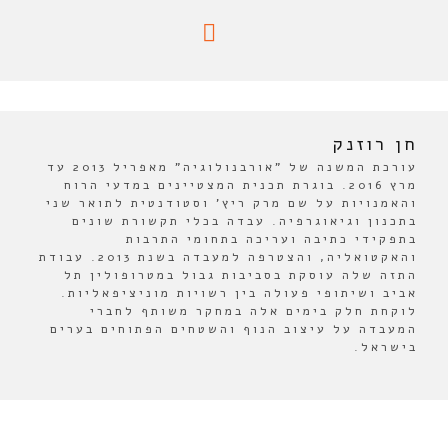
חן רוזנק
עורכת המשנה של "אורבנולוגיה" מאפריל 2013 עד
מרץ 2016. בוגרת תכנית המצטיינים במדעי הרוח
והאמנויות על שם מרק ריץ' וסטודנטית לתואר שני
בתכנון וגיאוגרפיה. עבדה בכלי תקשורת שונים
בתפקידי כתיבה ועריכה בתחומי התרבות
והאקטואליה, והצטרפה למעבדה בשנת 2013. עבודת
התזה שלה עוסקת בסביבות גבול במטרופולין תל
אביב ושיתופי פעולה בין רשויות מוניציפאליות.
לוקחת חלק בימים אלה במחקר משותף לחברי
המעבדה על עיצוב הנוף והשטחים הפתוחים בערים
בישראל.