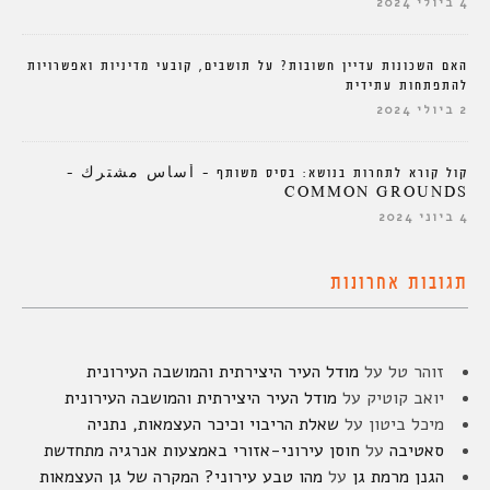
4 ביולי 2024
האם השכונות עדיין חשובות? על תושבים, קובעי מדיניות ואפשרויות
להתפתחות עתידית
2 ביולי 2024
קול קורא לתחרות בנושא: בסיס משותף – أساس مشترك –
COMMON GROUNDS
4 ביוני 2024
תגובות אחרונות
זוהר טל
על
מודל העיר היצירתית והמושבה העירונית
יואב קוטיק
על
מודל העיר היצירתית והמושבה העירונית
מיכל ביטון
על
שאלת הריבוי וכיכר העצמאות, נתניה
סאטיבה
על
חוסן עירוני-אזורי באמצעות אנרגיה מתחדשת
הגנן מרמת גן
על
מהו טבע עירוני? המקרה של גן העצמאות